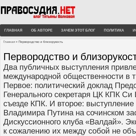
ГЛАВНАЯ
ОБ АВТОРЕ
ЗАЧЕМ ЭТОТ БЛОГ
ПОЛИТИКА
И
Главная
» Первородство и близорукость
Вы здесь
Первородство и близорукос
Два публичных выступления привле
международной общественности в те
Первое: политический доклад Пред
Генерального секретаря ЦК КПК Си 
съезде КПК. И второе: выступление
Владимира Путина на сочинском за
Дискуссионного клуба «Валдай». Э
к сожалению их между собой не объ