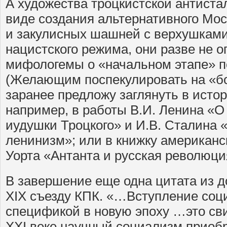
А художества троцкистской антиста
виде создания альтернативного Мо
и закулисных шашней с верхушками
нацистского режима, они разве не 
мифологемы о «начальном этапе» п
(Желающим поспекулировать на «б
заранее предложу заглянуть в исто
например, в работы В.И. Ленина «О 
иудушки Троцкого» и И.В. Сталина 
ленинизм»; или в книжку американс
Уорта «Антанта и русская революци
В завершение еще одна цитата из 
XIX съезду КПК. «…Вступление соц
спецификой в новую эпоху …это сви
XXI веке научный социализм приоб