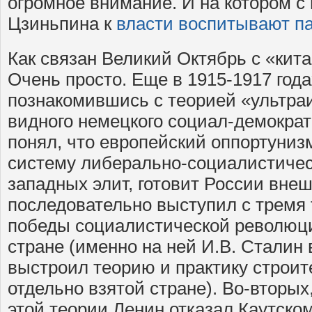
огромное внимание. И на котором с
Цзиньпина к
власти воспитывают п
Как связан Великий Октябрь с «кит
Очень просто. Еще в 1915-1917 года
познакомившись с теорией «ультр
видного немецкого социал-демократ
понял, что европейский оппортуниз
систему либерально-социалистичес
западных элит, готовит России вне
последовательно выступил с тремя 
победы социалистической революци
стране (именно на ней И.В. Сталин
выстроил теорию и практику строит
отдельно взятой стране). Во-вторых
этой теории Ленин отказал Каутском