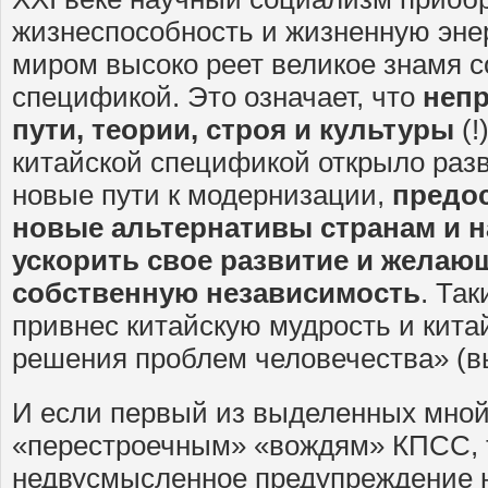
жизнеспособность и жизненную энер
миром высоко реет великое знамя с
спецификой. Это означает, что
неп
пути, теории, строя и культуры
(
китайской спецификой открыло ра
новые пути к модернизации,
предо
новые альтернативы странам и 
ускорить свое развитие и желаю
собственную независимость
. Та
привнес китайскую мудрость и кита
решения проблем человечества» (выд
И если первый из выделенных мной
«перестроечным» «вождям» КПСС, т
недвусмысленное предупреждение