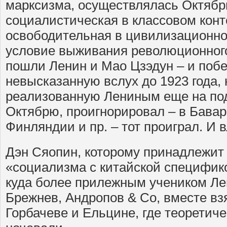
марксизма, осуществлялась Октябр
социалистическая в классовом конт
освободительная в цивилизационно
условие выживания революционног
пошли Ленин и Мао Цзэдун – и побед
невысказанную вслух до 1923 года, 
реализованную Лениным еще на под
Октябрю, проигнорировал – в Бавар
Финляндии и пр. – тот проиграл. И 
Дэн Сяопин, которому принадлежит
«социализма с китайской специфико
куда более прилежным учеником Ле
Брежнев, Андропов & Co, вместе взя
Горбачеве и Ельцине, где теоретич