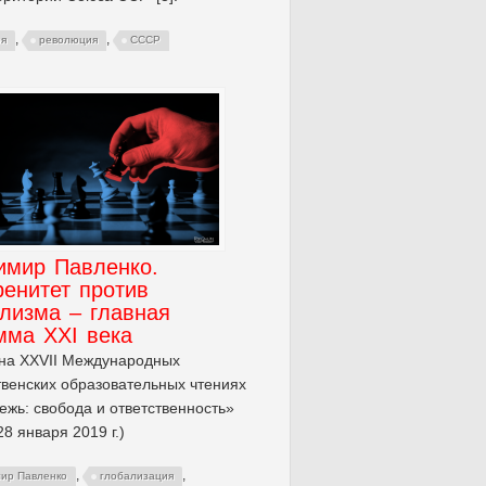
,
,
ря
революция
СССР
имир Павленко.
енитет против
лизма – главная
мма XXI века
на XXVII Международных
венских образовательных чтениях
жь: свобода и ответственность»
28 января 2019 г.)
,
,
ир Павленко
глобализация