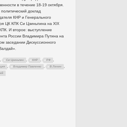
енности в течение 18-19 октября.
 политический доклад
ателя КНР и Генерального
ря ЦК КПК Си Цзиньпина на XIX
КПК. И второе: выступление
нта России Владимира Путина на
ом заседании Дискуссионного
Валдай».
,
,
,
,
Си Цзиньпин
КНР
РФ
,
,
,
ция
Владимир Павленко
В.Ленин
кий