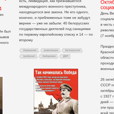
есть, ликвидация, как признавшегося
Октя
международного военного преступника,
соци
4
находящегося вне закона. Не его одного,
День Ве
их
конечно, и приближенных тоже не забудут,
социали
вернее — уже не забыли: 40 белорусских
в честь
государственных деятелей под санкциями
революц
Он был
по первому европейскому списку и 14 — по
(7 нояб
рывов
второму
нного
Праздно
,
,
,
Лукашенко
революция
Белоруссия
Красной
,
,
трибунал
Хабаровск
ДВР
областн
проходи
военны
26 октя
СССР по
октябрь
с 1927 
дней — 
эти пра
всей те