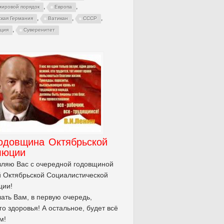
,
,
мировой порядок
Европа
,
,
,
ская Германия
Ватикан
СССР
,
ция
Суверенитет
годовщина Октябрьской
люции
ляю Вас с очередной годовщиной
 Октябрьской Социалистической
ции!
ать Вам, в первую очередь,
о здоровья! А остальное, будет всё
м!