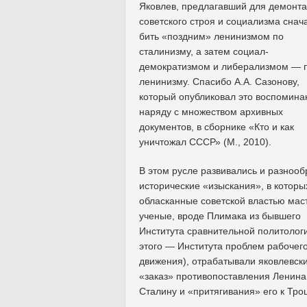
Яковлев, предлагавший для демонт
советского строя и социализма снач
бить «поздним» ленинизмом по
сталинизму, а затем социал-
демократизмом и либерализмом — 
ленинизму. Спасибо А.А. Сазонову,
который опубликовал это воспомина
наряду с множеством архивных
документов, в сборнике «Кто и как
уничтожал СССР» (М., 2010).
В этом русле развивались и разноо
исторические «изыскания», в которы
обласканные советской властью мас
ученые, вроде Плимака из бывшего
Института сравнительной политологи
этого — Института проблем рабочег
движения), отрабатывали яковлевск
«заказ» противопоставления Ленина
Сталину и «притягивания» его к Тро