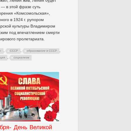
жил, Ленин жив, Ленин будет
— в этой фразе суть
орения «Комсомольская»,
ного в 1924 г. рупором
рской культуры Владимиром
ким под впечатлением смерти
ирового пролетариата.
,
,
,
н
СССР
образование в СССР
,
ция
социализм
бря- День Великой