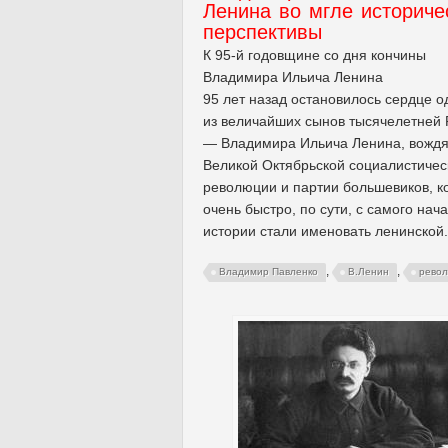
Ленина во мгле историче
перспективы
К 95-й годовщине со дня кончины
Владимира Ильича Ленина
95 лет назад остановилось сердце о
из величайших сынов тысячелетней 
— Владимира Ильича Ленина, вожд
Великой Октябрьской социалистичес
революции и партии большевиков, к
очень быстро, по сути, с самого нач
истории стали именовать ленинской.
,
,
Владимир Павленко
В.Ленин
рево