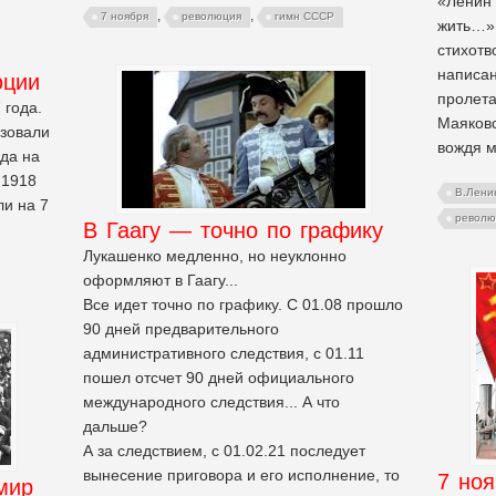
«Ленин 
,
,
7 ноября
революция
гимн СССР
жить…» 
стихотв
написан
юции
пролета
 года.
Маяковс
ьзовали
вождя м
да на
 1918
В.Лени
ли на 7
револю
В Гаагу — точно по графику
Лукашенко медленно, но неуклонно
оформляют в Гаагу...
Все идет точно по графику. С 01.08 прошло
90 дней предварительного
административного следствия, с 01.11
пошел отсчет 90 дней официального
международного следствия... А что
дальше?
А за следствием, с 01.02.21 последует
вынесение приговора и его исполнение, то
7 ноя
мир