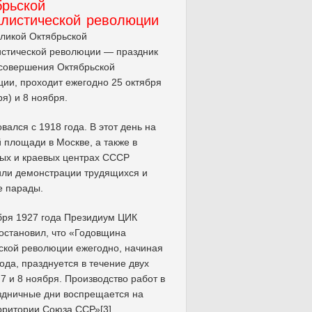
брьской
алистической революции
ликой Октябрьской
стической революции — праздник
 совершения Октябрьской
ии, проходит ежегодно 25 октября
ря) и 8 ноября.
вался с 1918 года. В этот день на
 площади в Москве, а также в
ых и краевых центрах СССР
ли демонстрации трудящихся и
е парады.
бря 1927 года Президиум ЦИК
становил, что «Годовщина
ской революции ежегодно, начиная
года, празднуется в течение двух
7 и 8 ноября. Производство работ в
здничные дни воспрещается на
рритории Союза ССР»[3].