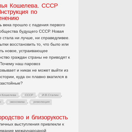
лья Кошелева. СССР
Инструкция по
енению
ь века прошло с падения первого
общества будущего СССР. Новая
е стала ни лучше, ни справедливее.
ытки восстановить то, что было или
ть новое, устраивающее
ство граждан страны не приводят к
 Почему наш паровоз
овывает и никак не может выйти из
истории, куда он плавно вкатился в
 застойные?
,
,
,
я Кошелева
СССР
И.В.Сталин
,
,
н
экономика
революция
родство и близорукость
личных выступления привлекли к
нимание международной