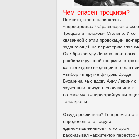
Чем опасен троцкизм?
Помните, с чего начиналась
«перестройка»? С разговоров о «х
Троцком и «плохом» Сталине. И со
связанной с этим провокации, во-пе
задвигающей на периферию главну
Октября фигуру Ленина, во-вторых,
реабилитирующей троцкизм, в-треть
конъюнктурно вводящей в тогдашни
«выбор» и другие фигуры. Вроде
Бухарина, чью вдову Анну Ларину с
заученным наизусть «посланием к
потомкам» в «перестройку» вытащи
телеэкраны.
Откуда росли ноги? Теперь мы это 
определенно: от «круга
единомышленников», о котором
рассказывал «архитектор перестрой