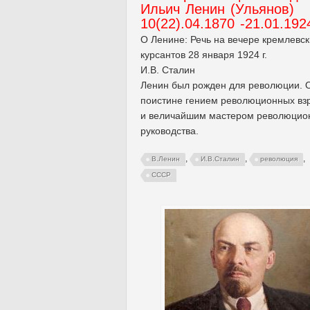
Ильич Ленин (Ульянов)
10(22).04.1870 -21.01.192
О Ленине: Речь на вечере кремлевск
курсантов 28 января 1924 г.
И.В. Сталин
Ленин был рожден для революции. 
поистине гением революционных вз
и величайшим мастером революцио
руководства.
,
,
,
В.Ленин
И.В.Сталин
революция
СССР