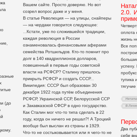
ажа
Вашем сайте. Просто доверяю. Но вот
Ната
ала
созрел вопрос даже и у меня.
2.0. 
прим
В статье Революция — на улицы, снайперы
— на чердаки говорится следующее:
Четверт
по
...Кстати, уже по сложившейся традиции,
оплота 
каждая революция в России
жизнь н
ние,
ознаменовалась финансовыми аферами
Все поп
семейства Ротшильдов. Кто-то помнит про
построи
долг в 140 квадриллионов долларов,
большин
повешенный в первые годы советской
успеху.
власти на РСФСР? Сталину пришлось
пробукс
бразные
прикрыть РСФСР и создать СССР...
тупика 
х
Википедия: СССР был образован 30
тягучие
титые
декабря 1922 года путём объединения
РСФСР, Украинской ССР, Белорусской ССР
Наталь
и (до
и Закавказской СФСР в одно государство.
В.Лени
о
Как Сталин мог что-то типа сделать в 22
ий
году, когда он ничего не решал?! А Троцкий
Перво
вообще был выслан из страны в 1929.
Два пуб
цкому.
Что-то не состыковывается или я чего-то не
себе в