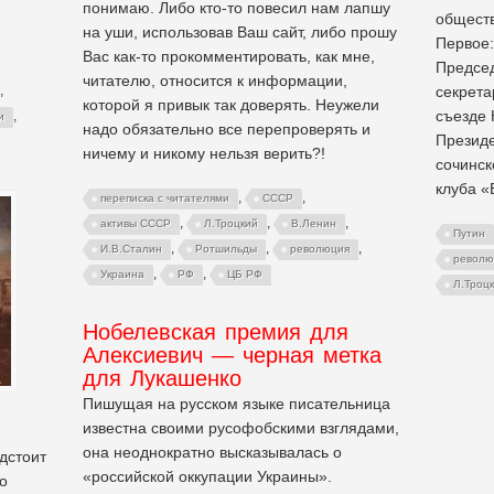
понимаю. Либо кто-то повесил нам лапшу
обществ
на уши, использовав Ваш сайт, либо прошу
Первое:
Вас как-то прокомментировать, как мне,
Председ
читателю, относится к информации,
секрета
,
которой я привык так доверять. Неужели
съезде 
,
и
надо обязательно все перепроверять и
Президе
ничему и никому нельзя верить?!
сочинск
клуба «
,
,
переписка с читателями
СССР
,
,
,
активы СССР
Л.Троцкий
В.Ленин
Путин
,
,
,
И.В.Сталин
Ротшильды
революция
револю
,
,
Украина
РФ
ЦБ РФ
Л.Троц
Нобелевская премия для
Алексиевич — черная метка
для Лукашенко
Пишущая на русском языке писательница
известна своими русофобскими взглядами,
она неоднократно высказывалась о
дстоит
«российской оккупации Украины».
о