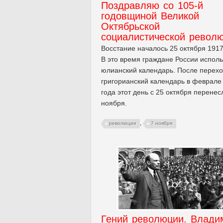
Поздравляю со 105-й
годовщиной Великой
Октябрьской
социалистической револ
Восстание началось 25 октября 1917
В это время граждане России испол
юлианский календарь. После перехо
григорианский календарь в феврале
года этот день с 25 октября перенес
ноября.
,
революция
7 ноября
Гений революции. Влади