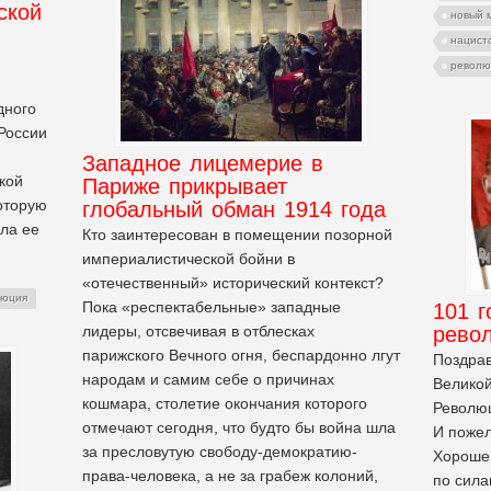
ской
новый 
нацист
револю
дного
России
я
Западное лицемерие в
кой
Париже прикрывает
оторую
глобальный обман 1914 года
ала ее
Кто заинтересован в помещении позорной
империалистической бойни в
«отечественный» исторический контекст?
люция
Пока «респектабельные» западные
101 
лидеры, отсвечивая в отблесках
рево
парижского Вечного огня, беспардонно лгут
Поздрав
народам и самим себе о причинах
Великой
кошмара, столетие окончания которого
Револю
отмечают сегодня, что будто бы война шла
И пожел
за пресловутую свободу-демократию-
Хорошег
права-человека, а не за грабеж колоний,
по сила