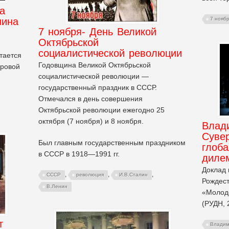
а
нина
7 нояб
7 ноября- День Великой
Октябрьской
социалистической революции
тается
Годовщина Великой Октябрьской
ровой
социалистической революции —
государственный праздник в СССР.
Отмечался в день совершения
Октябрьской революции ежегодно 25
октября (7 ноября) и 8 ноября.
Влад
Сувер
Был главным государственным праздником
глоба
в СССР в 1918—1991 гг.
диле
Доклад 
,
,
,
СССР
революция
И.В.Сталин
Рождест
В.Ленин
«Молоде
(РУДН, 
т
Владим