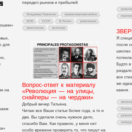
передел рынков и прибылей
револю
,
,
Владимир Павленко
первая мировая война
перепи
,
,
,
,
ВОВ
СССР
В.Ленин
революция
орошем»
,
капитализм
политика
ЗВЕР
рвых,
Я специ
ю для
после с
школах.
их,
потекла
й
Будто в
раздалс
все сти
же идеа
Вопрос-ответ к материалу
ли на
камня.
«Революция — на улицы,
снайперы — на чердаки»
происш
Добрый вечер Татьяна.
знаем
Психиа
Читаю все Ваши статьи более года, а то и
револю
два. Вы сделали очень нужное дело,
либера
спасибо Вам. Как правило, у меня нет
ки»
особо времени проверять то, что пишут на