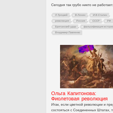
Сегодня так грубо никто не работает.
,
,
,
Л.Троцкий
В.Ленин
И.В.Сталин
,
,
,
революция
Россия
СССР
РФ
,
Британский удар
фальсификация истори
Владимир Павленко
Ольга Капитонова:
Фиолетовая революция
Итак, если цветной революции и пре
состояться с Соединенных Штатах, т