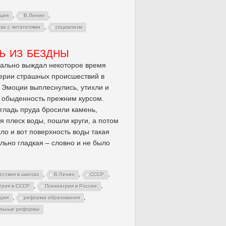
,
,
ция
В.Ленин
,
ска с читателями
социализм
Ь ИЗ БЕЗДНЫ
ально выждал некоторое время
ерии страшных происшествий в
 Эмоции выплеснулись, утихли и
 обыденность прежним курсом.
 гладь пруда бросили камень,
я плеск воды, пошли круги, а потом
хло и вот поверхность воды такая
льно гладкая – словно и не было
,
,
,
ествия в школах
В.Ленин
СССР
,
,
трия в СССР
Психиатрия в России
,
,
ция
реформа образования
льные реформы