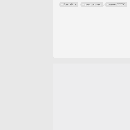
,
,
7 ноября
революция
гимн СССР