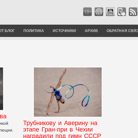
ОТ БЛОГ
ПОЛИТИКА
ИСТОЧНИКИ
АРХИВ
ОБРАТНАЯ СВЯ
ва
Трубникову и Аверину на
икой
этапе Гран-при в Чехии
люции.
наградили под гимн СССР