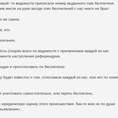
какой- то ведомости приписали номер выданного нам бюллетеня.
ем месте на руки загодя этих бюллетеней с нас никто не брал.
то же самое.
, кто:
ллетенях.
боты (скорее всего по ведомости с присвоением каждой из нас
омента наступления референдума.
ендум и проголосовать по бюллетеню.
ву будет известно о том, голосовали каждый из нас, или нет по ном
зя уничтожать самостоятельно, или терять бюллетень.
с юридическую оценку этого происшествия. Как-то мне не по душе
изъявления»…