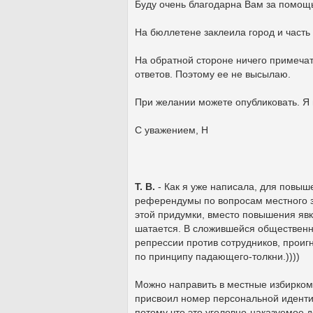
Буду очень благодарна Вам за помощ
На бюллетене заклеила город и часть
На обратной стороне ничего примеча
ответов. Поэтому ее не высылаю.
При желании можете опубликовать. Я н
С уважением, Н
Т. В.
- Как я уже написала, для повыш
референдумы по вопросам местного з
этой придумки, вместо повышения явк
шатается. В сложившейся общественн
репрессии против сотрудников, проиг
по принципу падающего-толкни.))))
Можно направить в местные избирком
присвоил номер персональной идентиф
потому что это уголовно-наказуемое 