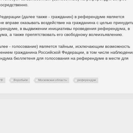
посредственно.
Федерации (далее также - гражданин) в референдуме является
е вправе оказывать воздействие на гражданина с целью принудит
ферендуме, в выдвижении инициативы проведения референдума, в
ума, а также препятствовать его свободному волеизъявлению.
алее - голосование) является тайным, исключающим возможность
влением гражданина Российской Федерации, в том числе наблюдени
ндума бюллетеня для голосования на референдуме в месте для
РФ
Воробьёв
Московская область
референдум