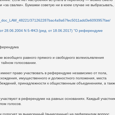
и «за свалки». Бумажки советую ни в коем случае не выбрасывать, 
cons_doc_LAW_48221/371262287bac4a9a67fec5011add3e6093957fae/
т 28.06.2004 N 5-ФКЗ (ред. от 18.06.2017) "О референдуме
еферендума
ве всеобщего равного прямого и свободного волеизъявления
 тайном голосовании.
 имеют право участвовать в референдуме независимо от пола,
исхождения, имущественного и должностного положения, места
 убеждений, принадлежности к общественным объединениям, а такж
 участвуют в референдуме на равных основаниях. Каждый участни
лом голосов.
и голосует за вынесенный (вынесенные) на референдум вопрос