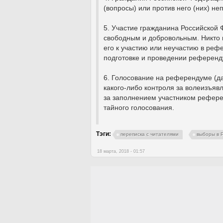
(вопросы) или против него (них) не
5. Участие гражданина Российской 
свободным и добровольным. Никто н
его к участию или неучастию в ре
подготовке и проведении референд
6. Голосование на референдуме (д
какого-либо контроля за волеизъя
за заполнением участником рефере
тайного голосования.
Тэги:
переписка с читателями
выборы в 
18 марта, 2018 - 01:57