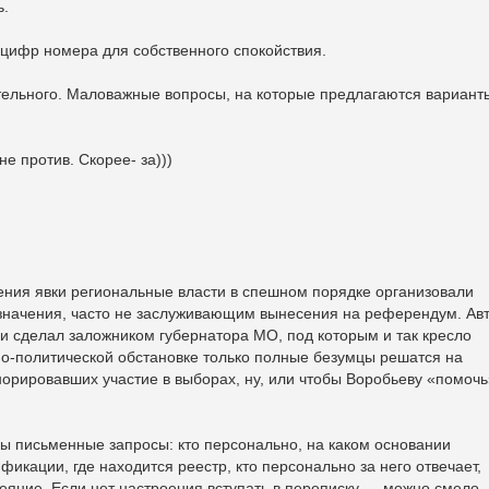
ь.
 цифр номера для собственного спокойствия.
тельного. Маловажные вопросы, на которые предлагаются вариант
е против. Скорее- за)))
ения явки региональные власти в спешном порядке организовали
начения, часто не заслуживающим вынесения на референдум. Ав
и сделал заложником губернатора МО, под которым и так кресло
о-политической обстановке только полные безумцы решатся на
норировавших участие в выборах, ну, или чтобы Воробьеву «помочь
ы письменные запросы: кто персонально, на каком основании
икации, где находится реестр, кто персонально за него отвечает,
деяние. Если нет настроения вступать в переписку — можно смело