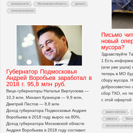
,
,
,
электросети
Московская область
деньги
электроэнергия
Письмо чит
новый опер
мусора?
Здравствуйте Та
1 Есть информа
(или уже ушла) 
Губернатор Подмосковья
теперь в МО бу
Андрей Воробьев заработал в
сбору мусора. 
2018 г. 95,8 млн руб.
добросовестно 
Вице-губернаторы Наталья Виртуозова —
сбор ТКО, но те
10,3 млн, Михаил Кузнецов — 9,9 млн,
с этой офертой
Дмитрий Пестов — 8,8 млн
Доход губернатора Подмосковья Андрея
,
вывоз мусора
Воробьева в 2018 году вырос на 80%,
,
оферта
Моск
Доход губернатора Московской области
мусорная реформ
Андрея Воробьева в 2018 году составил