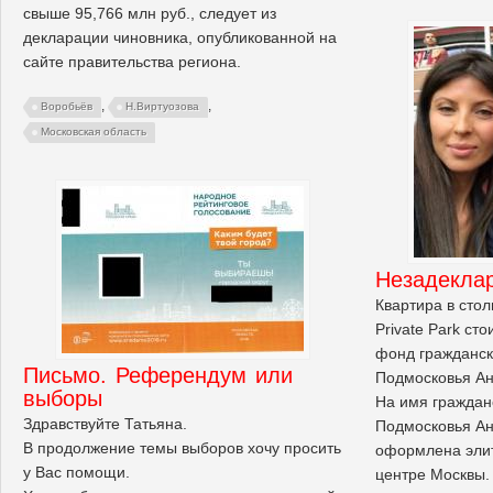
свыше 95,766 млн руб., следует из
декларации чиновника, опубликованной на
сайте правительства региона.
,
,
Воробьёв
Н.Виртуозова
Московская область
Незадеклар
Квартира в стол
Private Park ст
фонд гражданск
Письмо. Референдум или
Подмосковья Ан
выборы
На имя граждан
Здравствуйте Татьяна.
Подмосковья Ан
В продолжение темы выборов хочу просить
оформлена элит
у Вас помощи.
центре Москвы.