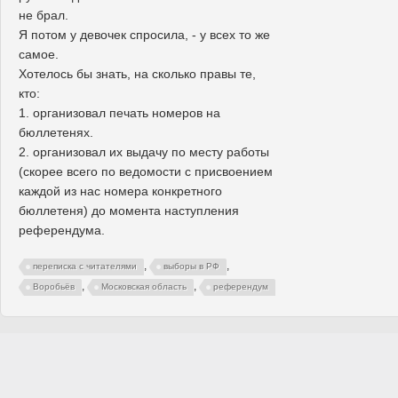
не брал.
Я потом у девочек спросила, - у всех то же
самое.
Хотелось бы знать, на сколько правы те,
кто:
1. организовал печать номеров на
бюллетенях.
2. организовал их выдачу по месту работы
(скорее всего по ведомости с присвоением
каждой из нас номера конкретного
бюллетеня) до момента наступления
референдума.
,
,
переписка с читателями
выборы в РФ
,
,
Воробьёв
Московская область
референдум