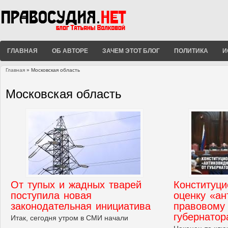
ГЛАВНАЯ
ОБ АВТОРЕ
ЗАЧЕМ ЭТОТ БЛОГ
ПОЛИТИКА
И
Главная
» Московская область
Вы здесь
Московская область
От тупых и жадных тварей
Конституци
поступила новая
оценку «ан
законодательная инициатива
правовому 
губернатор
Итак, сегодня утром в СМИ начали