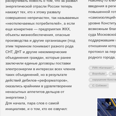
Наконец-то клю
раскручивать новость о том, что за развал
введения в реги
энергетической отрасли России теперь
повышенной гот
накажут тех, кто к этому развалу
«самоизоляций»
совершенно непричастен, так называемых
уровне Конститу
«неотключаемых потребителей», а если
возможным благ
еще конкретнее — предприятия ЖКХ,
суда Московско
объекты жизнеобеспечения, опасные
поддержавшим м
производства и другие организации (под
отношении кото
этим термином понимают разного рода
протокол за пе
СНТ, ДНТ и другие некоммерческие
родного города.
объединения граждан, которые ранее
заключили единые договоры поставки
,
РИА «Катюша»
электроэнергии в интересах всех членов
,
Воробьёв
ко
таких объединений, но в результате
действий дебилов-«реформаторов»,
нарушение Конст
оказались крайними в удовлетворении
С. Собянин
ненасытных аппетитов дельцов от
энергетики.)
Для начала, пара слов о самой
инициативе, и о том, кто ее озвучил: