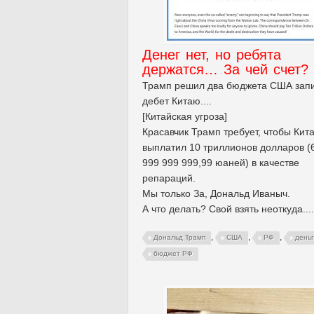
Денег нет, но ребята
держатся… За чей счет?
Трамп решил два бюджета США запи
дебет Китаю....
[Китайская угроза]
Красавчик Трамп требует, чтобы Кит
выплатил 10 триллионов долларов (
999 999 999,99 юаней) в качестве
репараций.
Мы только За, Дональд Иваныч.
А что делать? Свой взять неоткуда....
,
,
,
Дональд Трамп
США
РФ
день
бюджет РФ