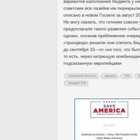
вариантов наполнения бюджета у них
советские все лазейки им перекрыли
описано в новом Госакте за август 20
Не могу сказать, что гопники совсем 
предполагали такого развития событ
однако, осознав приближение очере
«трындеца» решили они слепить бю
до сентября 15—го «из того, что был
то есть, через хитрющую комбинаци
подсказанную европейцами
,
,
,
Северный поток 2
деньги
РФ
бюджет РФ