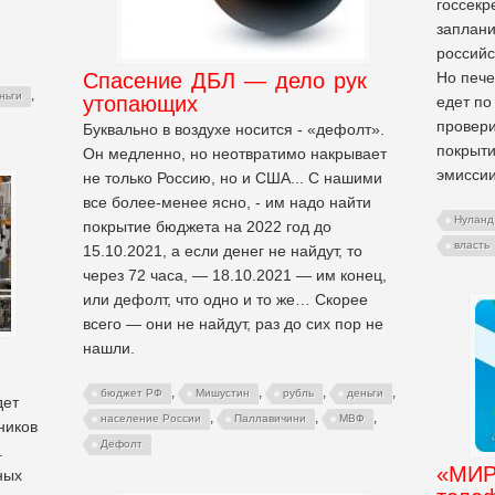
госсекр
заплани
российс
Спасение ДБЛ — дело рук
Но пече
,
ньги
утопающих
едет по
провери
Буквально в воздухе носится - «дефолт».
покрыти
Он медленно, но неотвратимо накрывает
эмиссии
не только Россию, но и США... С нашими
все более-менее ясно, - им надо найти
Нуланд
покрытие бюджета на 2022 год до
власть
15.10.2021, а если денег не найдут, то
через 72 часа, — 18.10.2021 — им конец,
или дефолт, что одно и то же… Скорее
всего — они не найдут, раз до сих пор не
нашли.
,
,
,
,
бюджет РФ
Мишустин
рубль
деньги
дет
,
,
,
население России
Паллавичини
МВФ
ников
Дефолт
.
«МИР»
ных