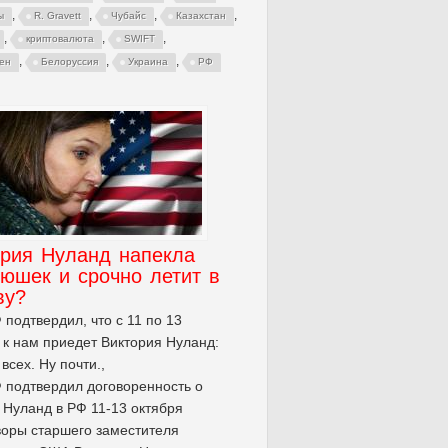
,
,
,
,
ы
R. Gravett
Чубайс
Казахстан
,
,
,
криптовалюта
SWIFT
,
,
,
ген
Белоруссия
Украина
РФ
ория Нуланд напекла
юшек и срочно летит в
ву?
подтвердил, что с 11 по 13
 к нам приедет Виктория Нуланд:
всех. Ну почти.,
подтвердил договоренность о
 Нуланд в РФ 11-13 октября
оры старшего заместителя