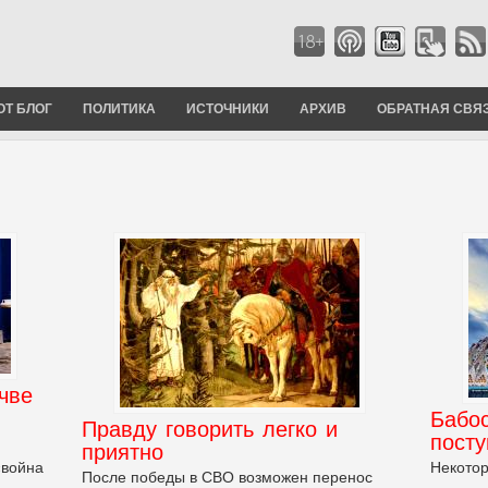
ОТ БЛОГ
ПОЛИТИКА
ИСТОЧНИКИ
АРХИВ
ОБРАТНАЯ СВЯ
чве
Бабо
Правду говорить легко и
пост
приятно
«война
Некотор
После победы в СВО возможен перенос