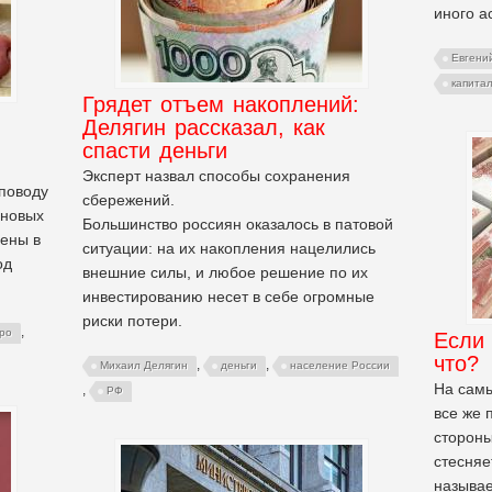
иного а
Евгени
капита
Грядет отъем накоплений:
Делягин рассказал, как
спасти деньги
Эксперт назвал способы сохранения
поводу
сбережений.
«новых
Большинство россиян оказалось в патовой
ены в
ситуации: на их накопления нацелились
од
внешние силы, и любое решение по их
инвестированию несет в себе огромные
риски потери.
,
ро
Если 
что?
,
,
Михаил Делягин
деньги
население России
На самы
,
РФ
все же 
стороны
стесняе
называе