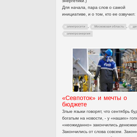
энергетики.)
Для начала, пара слов о самой
инициативе, и о том, кто ее озвучил:
,
,
электросети
Московская область
де
электроэнергия
«Севпоток» и мечты о
бюджете
Злые языки говорят, что сентябрь бу
богатым на новости, - у «наших» гоп
«неожиданно» закончились денюжки
Закончились от слова совсем. Закон