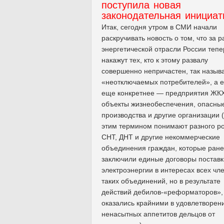
поступила новая
законодательная инициат
Итак, сегодня утром в СМИ начали
раскручивать новость о том, что за р
энергетической отрасли России тепе
накажут тех, кто к этому развалу
совершенно непричастен, так назы
«неотключаемых потребителей», а 
еще конкретнее — предприятия ЖКХ
объекты жизнеобеспечения, опасны
производства и другие организации 
этим термином понимают разного р
СНТ, ДНТ и другие некоммерческие
объединения граждан, которые ран
заключили единые договоры поставк
электроэнергии в интересах всех чл
таких объединений, но в результате
действий дебилов-«реформаторов»,
оказались крайними в удовлетворен
ненасытных аппетитов дельцов от