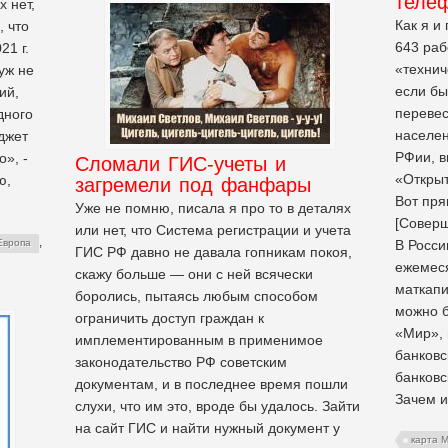
теле
 нет,
Как я и
, что
643 раб
21 г.
«технич
уж не
если бы
ий,
переве
дного
населен
джет
РФии, в
о», -
Сломали ГИС-учеты и
«Открыт
ю,
загремели под фанфары
Вот пря
Уже не помню, писала я про то в деталях
[Соверш
или нет, что Система регистрации и учета
,
В Росси
Европа
ГИС РФ давно не давала гопникам покоя,
ежемеся
скажу больше — они с ней всячески
маткапи
боролись, пытаясь любым способом
можно б
ограничить доступ граждан к
«Мир»,
имплементированным в применимое
банковс
законодательство РФ советским
банковс
документам, и в последнее время пошли
Зачем и
слухи, что им это, вроде бы удалось. Зайти
на сайт ГИС и найти нужный документ у
карта 