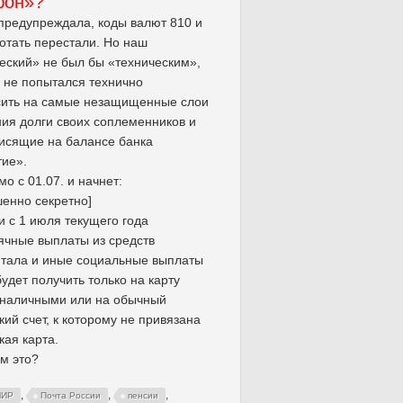
фон»?
 предупреждала, коды валют 810 и
отать перестали. Но наш
еский» не был бы «техническим»,
 не попытался технично
сить на самые незащищенные слои
ия долги своих соплеменников и
исящие на балансе банка
ие».
мо с 01.07. и начнет:
енно секретно]
и с 1 июля текущего года
чные выплаты из средств
тала и иные социальные выплаты
удет получить только на карту
 наличными или на обычный
кий счет, к которому не привязана
кая карта.
м это?
,
,
,
МИР
Почта России
пенсии