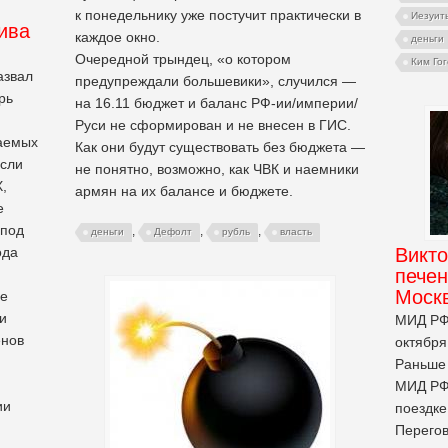
к понедельнику уже постучит практически в
Иезуит
ива
каждое окно.
деньги
Очередной трындец, «о котором
Ким Го
азвал
предупреждали большевики», случился —
рь
на 16.11 бюджет и баланс РФ-ии/империи/
Руси не сформирован и не внесен в ГИС.
ваемых
Как они будут существовать без бюджета —
если
не понятно, возможно, как ЧВК и наемники
,
армян на их балансе и бюджете.
е
(под
,
,
,
деньги
Дефолт
рубль
власть
ода
Викт
печен
Моск
ее
и
МИД РФ 
енов
октября
Раньше 
МИД РФ 
ии
поездке
Перегов