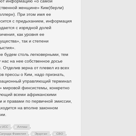
яют информацию «о самой
ственной женщине» Ким(берли)
оллерн). При этом имя ее
осится с придыханием, информация
одается с изрядной долей
ичения, как уровня ее
ущества», так и степени
ыстия».
е будем столь легковерными, тем
у нас на нее собственное досье
. Отделив зерна от плевел из всех
ов прессы о Ким, надо признать,
ерационный управляющий терминал
» мировой финсистемы, конкретно
ующий всеми африканскими
 и правами по первичной эмиссии,
аходится на вполне законном
ии.
,
,
а UCC
Аллаш
,
,
,
Саграда Фамилия
Эрдоган
СВО