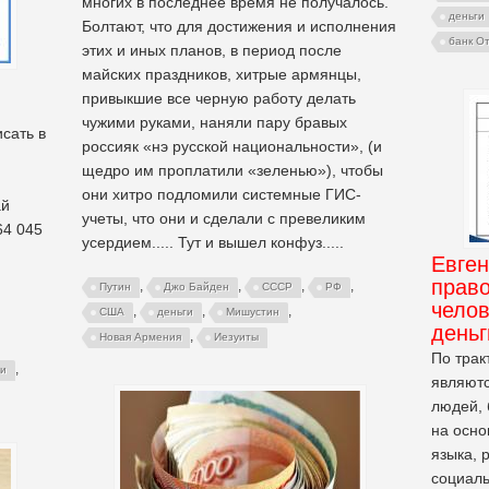
многих в последнее время не получалось.
деньги
Болтают, что для достижения и исполнения
банк О
этих и иных планов, в период после
майских праздников, хитрые армянцы,
привыкшие все черную работу делать
чужими руками, наняли пару бравых
сать в
россияк «нэ русской национальности», (и
щедро им проплатили «зеленью»), чтобы
они хитро подломили системные ГИС-
ай
учеты, что они и сделали с превеликим
64 045
усердием..... Тут и вышел конфуз.....
Евген
право
,
,
,
,
Путин
Джо Байден
СССР
РФ
челов
,
,
,
США
деньги
Мишустин
деньг
,
Новая Армения
Иезуиты
По трак
,
ги
являют
людей, 
на осно
языка, 
социаль