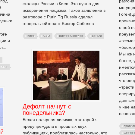
 под
разгон
столицы России в Киев. Это нужно для
й
могуще
искоренения нацизма. Такое заявление в
ичина
Гоген(ц
разговоре с Putin Tg Russia сделал
деньги,
произн
генерал-лейтенант Виктор Соболев.
о ней п
тоге
преувел
,
,
,
Киев
СВО
Виктор Соболев
деньги
ции и
«всемог
л...
«бескор
Мы же н
,
более, 
,
имеется
стина
рассказ
что оп
«трасти
оперир
данными
Дефолт начнут с
у нее н
понедельника?
основан
Белая полярная лисичка, о которой я
предупреждала в прошлых двух
правил
ей
публикациях, приблизилась настолько, что
Собор 