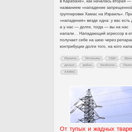
в Карабахе», как началась вторая —
названием «нападение запрещенно
группировки Хамас на Израиль». Пр
«нападения» везде одна: у вас есть 
а у нас — долги, тогда — вы на нас
напали… Нападающий агрессор в и
получает себе на шею через репара
контрибуции долги того, на кого напа
,
,
,
Израиль
Нетаньяху
США
Иран
,
,
,
деньги
война
Хезболла
Пале
ХАМАС
От тупых и жадных твар