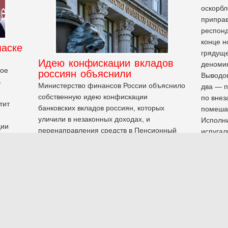
оскорбл
приправ
респонд
конце н
паске
грядуще
Идею конфискации вкладов
деномин
ное
россиян объяснили
Выводов
ь
Министерство финансов России объяснило
два — п
собственную идею конфискации
по внез
тит
банковских вкладов россиян, которых
помеша
уличили в незаконных доходах, и
Исполни
ции
перенаправления средств в Пенсионный
испугал
фонд России (ПФР), сообщают
деномин
«Ведомости».
очередь
операти
не
,
,
,
,
ПФР
Минфин
конфискация
РФ
высокоп
е
,
население России
деньги
приверж
всепрощ
социаль
была. Н
ная