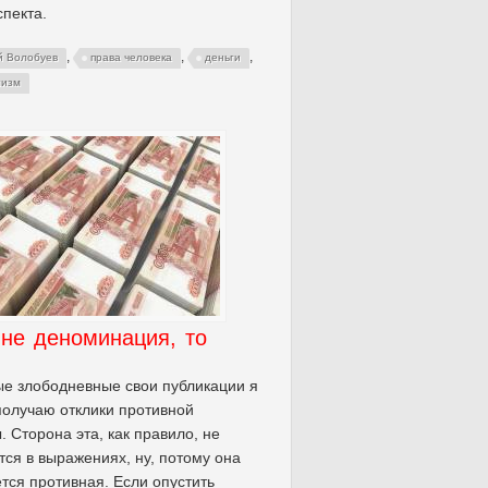
спекта.
,
,
,
й Волобуев
права человека
деньги
лизм
не деноминация, то
е злободневные свои публикации я
получаю отклики противной
. Сторона эта, как правило, не
тся в выражениях, ну, потому она
тся противная. Если опустить