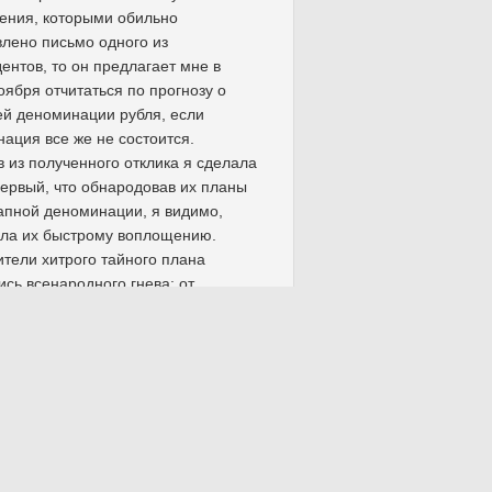
ения, которыми обильно
лено письмо одного из
ентов, то он предлагает мне в
оября отчитаться по прогнозу о
й деноминации рубля, если
ация все же не состоится.
 из полученного отклика я сделала
ервый, что обнародовав их планы
апной деноминации, я видимо,
ла их быстрому воплощению.
тели хитрого тайного плана
ись всенародного гнева: от
ации пострадают-то в первую
 теневые структуры, разного рода
вные кассы силовиков и
оставленные коррупционеры, а в
енности к идеям христианского
ения ни одна из перечисленных
ных групп ранее замечена не
о не только гнев, ограбленного