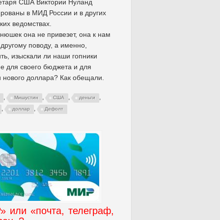
етаря США Виктории Нуланд
рованы в МИД России и в других
ких ведомствах.
нюшек она не привезет, она к нам
 другому поводу, а именно,
ть, изыскали ли наши гопники
е для своего бюджета и для
 нового доллара? Как обещали.
,
,
,
,
Мишустин
США
деньги
,
,
доллар
Дефолт
 или «почта, телеграф,