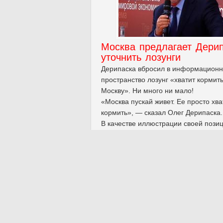
Москва предлагает Дери
уточнить лозунги
Дерипаска вбросил в информацион
пространство лозунг «хватит кормит
Москву». Ни много ни мало!
«Москва пускай живет. Ее просто хва
кормить», — сказал Олег Дерипаска.
В качестве иллюстрации своей пози
он привел в пример ситуацию
в «условном» Братске.
Сказать что я офигела, - это ничего 
сказать... Посмотрела, где ж он тако
брякнул:
Такая фраза прозвучала 3 сентября
во время пленарной сессии «Иммун