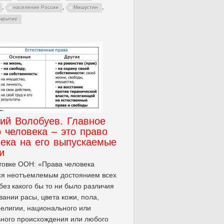
,
,
,
население России
Мишустин
ткрытие
ий Волобуев. Главное
 человека – это право
ека на его выпускаемые
и
товке ООН: «Права человека
ся неотъемлемым достоянием всех
без какого бы то ни было различия
вании расы, цвета кожи, пола,
религии, национального или
ного происхождения или любого