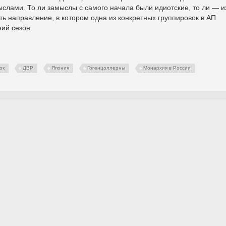
слами. То ли замыслы с самого начала были идиотские, то ли — и
ть направление, в котором одна из конкретных группировок в АП
ний сезон.
ок
ДВР
Япония
Гогенцоллерны
Монархия в России