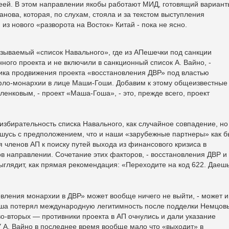
ей. В этом направлении якобы работают МИД, готовящий вариант
анова, которая, по слухам, стояла и за текстом выступления
из нового «разворота на Восток» Китай - пока не ясно.
называемый «список Навального», где из АПешечки под санкции
нного проекта и не включили в санкционный список А. Вайно, -
ника продвижения проекта «восстановления ДВР» под властью
фло-монархии в лице Маши-Гоши. Добавим к этому общеизвестные
енковым, - проект «Маша-Гоша», - это, прежде всего, проект
избирательность списка Навального, как случайное совпадение, но
ашусь с предположением, что и наши «зарубежные партнеры» как б
членов АП к поиску путей выхода из финансового кризиса в
 направлении. Сочетание этих факторов, - восстановления ДВР и
ыглядит, как прямая рекомендация: «Переходите на код 622. Даеш
ановления монархии в ДВР» может вообще ничего не выйти, - может и
оша потерял международную легитимность после подделки Немцо
о-вторых — противники проекта в АП очнулись и дали указание
У А. Вайно в последнее время вообще мало что «выходит» в