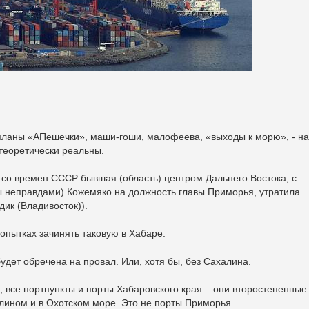
 планы «АПешечки», маши-гоши, малофеева, «выходы к морю», - на
 теоретически реальны.
, со времен СССР бывшая (область) центром Дальнего Востока, с
ы неправдами) Кожемяко на должность главы Приморья, утратила
дик (Владивосток)).
опытках зачинять таковую в Хабаре.
удет обречена на провал. Или, хотя бы, без Сахалина.
, все портпункты и порты Хабаровского края – они второстепенные
лином и в Охотском море. Это не порты Приморья.