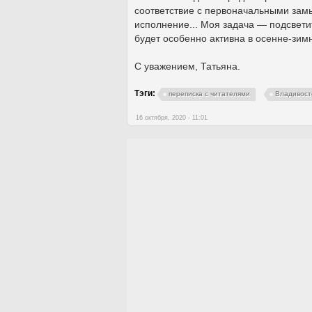
соответствие с первоначальными замы
исполнение... Моя задача — подсвети
будет особенно активна в осенне-зим
С уважением, Татьяна.
Тэги:
переписка с читателями
Владивост
16 октября, 2020 - 11:01