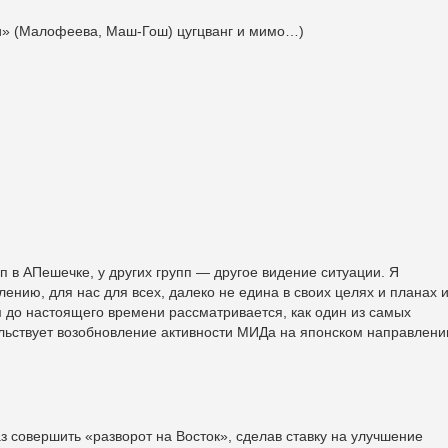
ки» (Малофеева, Маш-Гош) цугцванг и мимо…)
п в АПешечке, у других групп — другое видение ситуации. Я
лению, для нас для всех, далеко не едина в своих целях и планах 
 до настоящего времени рассматривается, как один из самых
ельствует возобновление активности МИДа на японском направлени
 совершить «разворот на Восток», сделав ставку на улучшение