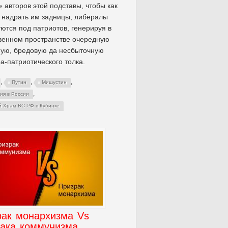
» авторов этой подставы, чтобы как
 надрать им задницы, либералы
ются под патриотов, генерируя в
венном пространстве очередную
ую, бредовую да несбыточную
а-патриотического толка.
,
,
,
Путин
Мишустин
,
ия в России
й Храм ВС РФ в Кубинке
рак монархизма Vs
рака коммунизма