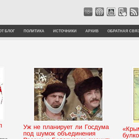
ОТ БЛОГ
ПОЛИТИКА
ИСТОЧНИКИ
АРХИВ
ОБРАТНАЯ СВЯ
л
Уж не планирует ли Госдума
«Кры
под шумок объединения
булко
вляю