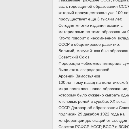
вас с годовщиной образования СССР
который просуществовал уже 100 ле
просуществует еще 3 тысячи лет.
Сегодня многие издания вышли с
материалами по теме образования 
Кто-то говорит о несомненном вклад
СССР в общемировое развитие:
Великий, могучий: как был образова
Советский Союз
Федерации «обломков империи» су
было стать сверхдержавой
Арсений Замостьянов
100 лет тому назад на политической
мира появилось новое образование,
которому было суждено сыграть одну
ключевых ролей в судьбах ХХ века, 
СССР. Договор об образовании Сою
подписан 29 декабря 1922 года на
конференции делегаций от съездов
Советов РСФСР, УССР, БССР и ЗСФС