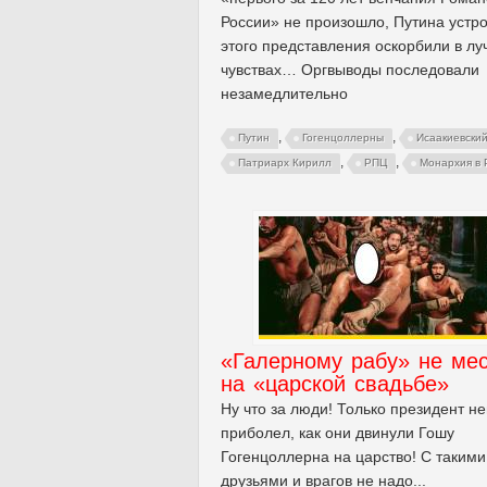
России» не произошло, Путина устр
этого представления оскорбили в л
чувствах… Оргвыводы последовали
незамедлительно
,
,
Путин
Гогенцоллерны
Исаакиевски
,
,
Патриарх Кирилл
РПЦ
Монархия в 
«Галерному рабу» не ме
на «царской свадьбе»
Ну что за люди! Только президент н
приболел, как они двинули Гошу
Гогенцоллерна на царство! С такими
друзьями и врагов не надо...