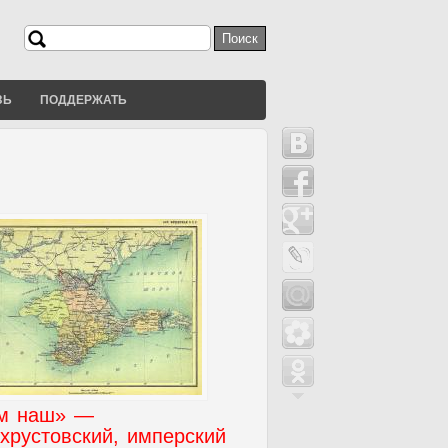
Поиск
Форма поиска
ЗЬ
ПОДДЕРЖАТЬ
м наш» —
хрустовский, имперский