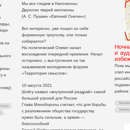
Мы все глядим в Наполеоны;
у
Двуногих тварей миллионы
(А. С. Пушкин «Евгений Онегин»)
е
идцы,
Вот интересно, уже пошил он себе
боре
форменную треуголку, или только
собирается?
ов на
Ночн
На политический Олимп начал
и ауд
восхождение очередной преемник. Начал
льного
избе
осторожно, с выступления на так
Пока мы
называемом молодежном форуме
ороны
слил и
«Территория смыслов»:
у и
российс
подземн
10 августа 2021
глову)
районе 
Шойгу назвал «внутренний раздрай» самой
большой угрозой для России
Монарх
Глава Минобороны считает, что для борьбы
,
России
борьба 
с разложением общества государству
,
р
нужно быть сильным, а армии —
боеспособной