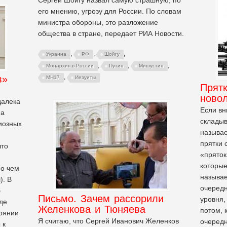
Сергей Шойгу назвал самую страшную, по
его мнению, угрозу для России. По словам
министра обороны, это разложение
общества в стране, передает РИА Новости.
,
,
,
Украина
РФ
Шойгу
,
,
,
Монархия в России
Путин
Мишустин
в»
,
MH17
Иезуиты
Прятк
ново
далека
Если вн
на
складыв
иозных
называе
прятки 
что
«пряток
которые
(о чем
называ
). В
очеред
б
Письмо. Зачем рассорили
уровня,
где
Желенкова и Тюняева
потом, 
оянии
Я считаю, что Сергей Иванович Желенков
очередн
 к