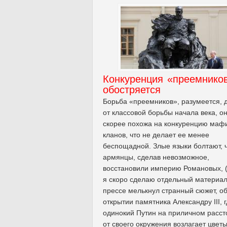
Конкуренция «преемнико
обостряется
Борьба «преемников», разумеется, 
от классовой борьбы начала века, о
скорее похожа на конкуренцию маф
кланов, что не делает ее менее
беспощадной. Злые языки болтают, 
армянцы, сделав невозможное,
восстановили империю Романовых, 
я скоро сделаю отдельный материал
прессе мелькнул странный сюжет, о
открытии памятника Александру III, 
одинокий Путин на приличном расст
от своего окружения возлагает цветы