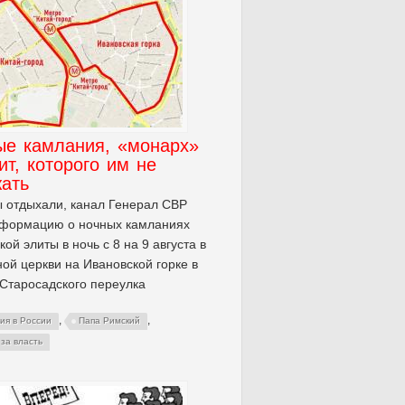
ые камлания, «монарх»
ит, которого им не
жать
 отдыхали, канал Генерал СВР
нформацию о ночных камланиях
кой элиты в ночь с 8 на 9 августа в
ой церкви на Ивановской горке в
Старосадского переулка
,
,
ия в России
Папа Римский
за власть