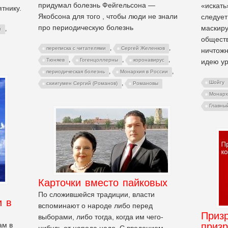
придумал болезнь Фейгельсона —
«искать
тнику.
Якобсона для того , чтобы люди не знали
следует
про периодическую болезнь
маскиру
,
н
общест
,
,
переписка с читателями
Сергей Желенков
ничтожн
,
,
,
Тюняев
Гогенцоллерны
коронавирус
идею ур
,
,
периодическая болезнь
Монархия в России
,
Шойгу
схиигумен Сергий (Романов)
Романовы
Монарх
Главны
Карточки вместо пайковых
По сложившейся традиции, власти
и в
вспоминают о народе либо перед
Приз
выборами, либо тогда, когда им чего-
ам в
приз
нибудь от народа надо. С введением