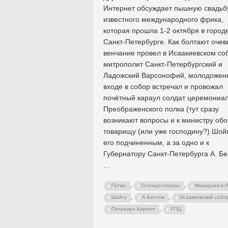
Интернет обсуждает пышную свадьб
известного международного фрика,
которая прошла 1-2 октября в город
Санкт-Петербурге. Как болтают очев
венчание провел в Исаакиевском со
митрополит Санкт-Петербургский и
Ладожский Варсонофий, молодожен
входе в собор встречал и провожал
почётный караул солдат церемониа
Преображенского полка (тут сразу
возникают вопросы и к министру об
товарищу (или уже господину?) Шойг
его подчиненным, а за одно и к
Губернатору Санкт-Петербурга А. Бе
…
,
,
Путин
Гогенцоллерны
Монархия в 
,
,
Шойгу
А.Беглов
Исаакиевский собо
,
Патриарх Кирилл
РПЦ