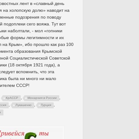
овостных лент в «славный день
я на холопскую долю» наводит на
ленные подозрения по поводу
й подоплеки сего вояжа. Тут вот
ыки наболтали, - мол «гопники
юбые формы легитимности и их
л на Крым», ибо прошло как раз 100
омента образования Крымской
ной Социалистической Советской
ики (18 октября 1921 года), а
 следует вспомнить, что эта
ика была ни много ни мало
дителем СССР!
,
,
,
КрАССР
Монархия в России
,
,
,
ссия
Лукашенко
Турция
а