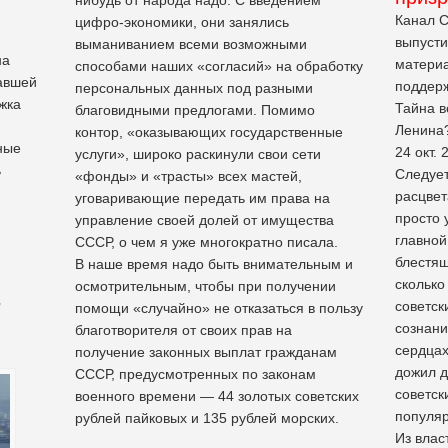
Канал C
цифро-экономики, они занялись
выпуст
выманиванием всеми возможными
на
материа
способами наших «согласий» на обработку
авшей
поддерж
персональных данных под разными
жка
Тайна в
благовидными предлогами. Помимо
Ленина?
контор, «оказывающих государственные
ные
24 окт. 
услуги», широко раскинули свои сети
ь
Следует
«фонды» и «трасты» всех мастей,
расцвет
уговаривающие передать им права на
просто 
управление своей долей от имущества
главной
СССР, о чем я уже многократно писала.
блестящ
В наше время надо быть внимательным и
сколько
осмотрительным, чтобы при получении
,
советск
помощи «случайно» не отказаться в пользу
сознани
благотворителя от своих прав на
сердцах
получение законных выплат гражданам
дожил д
СССР, предусмотренных по законам
советск
военного времени — 44 золотых советских
популяр
рублей пайковых и 135 рублей морских.
Из влас