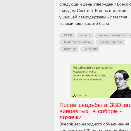
следующий день утвержден I Всесо
съездом Советов. В день столетия
ушедшей сверхдержавы «Известия»
вспоминают, как это было.
,
,
СССР
власть
государственное устр
,
,
Монархия в России
Гогенцоллерны
,
Иезуиты
В.Ленин
После свадьбы в ЗВО ищ
виноватых, в соборе -
ложечки
Всеобщего народного объединения 
«первого за 120 лет венчания Роман