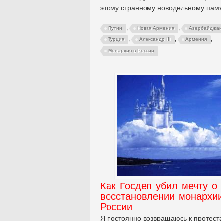
этому странному новодельному памя
,
,
Путин
Новая Армения
Азербайджа
,
,
,
Турция
Александр III
Армения
Монархия в России
Как Госдеп убил мечту о
восстановлении монархи
России
Я постоянно возвращаюсь к протест