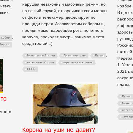
нарушая незаконный масочный режим, но
оители
ноябре 
на всякий случай, отворачивая свои морды
учших
В целя
от фото и телекамер, дефилирует по
распрос
площади перед Исаакиевским собором и,
инфекци
пройдя мимо гвардейцев роты почетного
здоровь
караула, проходят внутрь, занимая места
,
й собор
руковод
среди гостей...)
Российс
России
статьей
,
,
,
Монархия в России
Гогенцоллерны
Путин
Федерац
,
,
население России
перепись населения
1. Уста
СССР
2021 г.
сохране
платы.
Путин
сто
Монарх
населе
емного
Трудов
Корона на уши не давит?