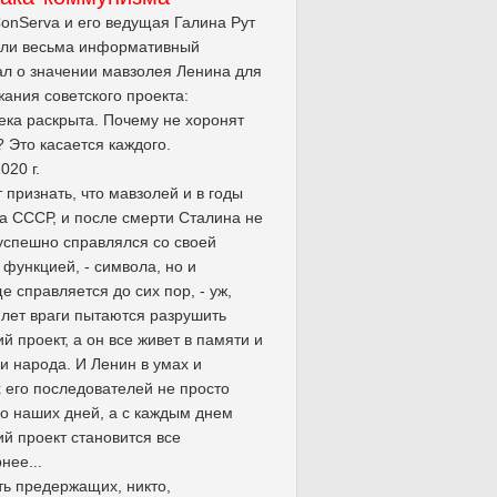
onServa и его ведущая Галина Рут
или весьма информативный
л о значении мавзолея Ленина для
ания советского проекта:
ека раскрыта. Почему не хоронят
 Это касается каждого.
2020 г.
 признать, что мавзолей и в годы
а СССР, и после смерти Сталина не
успешно справлялся со своей
 функцией, - символа, но и
е справляется до сих пор, - уж,
 лет враги пытаются разрушить
ий проект, а он все живет в памяти и
и народа. И Ленин в умах и
 его последователей не просто
о наших дней, а с каждым днем
ий проект становится все
нее...
ть предержащих, никто,