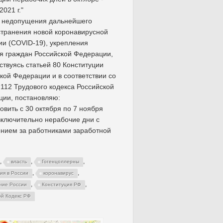
2021 г."
х недопущения дальнейшего
транения новой коронавирусной
и (COVID-19), укрепления
я граждан Российской Федерации,
ствуясь статьей 80 Конституции
кой Федерации и в соответствии со
 112 Трудового кодекса Российской
ии, постановляю:
новить с 30 октября по 7 ноября
 включительно нерабочие дни с
нием за работниками заработной
,
,
,
власть
Гогенцоллерны
,
,
ия в России
коронавирус
,
,
ние России
Конституция РФ
ой Кодекс РФ