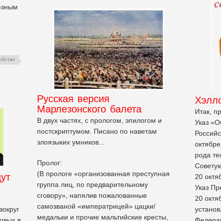
юзным
,
ойство
Русская версия
Хэлл
Марлезонского балета
Итак, п
В двух частях, с прологом, эпилогом и
Указ «О
постскриптумом. Писано по наветам
Российс
злоязыких умников...
октябре
рода те
Пролог:
Советую
(В прологе «организованная преступная
ут
20 октяб
группа лиц, по предварительному
Указ Пр
сговору», напялив пожалованные
20 октя
самозваной «императрицей» цацки/
вокруг
установ
медальки и прочие мальтийские кресты,
овых в
Федерац