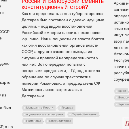
России и Белоруссии сменить
Архив н
конституционный строй?
,
согласи
т и
Как я и предполагала «на губернаторство»
опреде
Дегтярев был поставлен с далеко идущими
истинно
целями, - под видом восстановления
злые яз
СССР.
Российской империи слепить некое новое
ищут л
е
юр. лицо. Наши поцреоты от власти боятся
взор па
как огня восстановления органов власти
лет с м
н
СССР, а другого законного выхода из
Автоном
ситуации правовой неопределенности у
Республ
ждено
них нет. Вот очередная попытка с
значит,
негодными средствами, - ГД подготовила
республ
обращение по случаю трехсотлетия
соучре
 карте
империи Романовых, а председатель СФ
Матвиенко лично встретилась с
Крым
 из
Дегтяревым:
Белору
—
Украин
за был
,
,
Монархия в России
Госдума
,
,
подготовка госпереворота
Сергей Желенков
,
Романовы
Гогенцоллерны
Р, а на