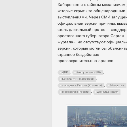
Хабаровске и к тайным механизмам,
которые скрыты за общенародными
выступлениями. Через СМИ запуще
официальная версия причины, вызв
столь длительный протест - «поддер
арестованного губернатора Сергея
Фургала», но отсутствуют официаль
версии, которые могли бы объяснит
странное бездействие
правоохранительных органов.
,
,
ДВР
Консульства США
,
Константин Малофеев
,
схиигумен Сергий (Романов)
Мишустин
,
Монархия в России
Дональд Трамп