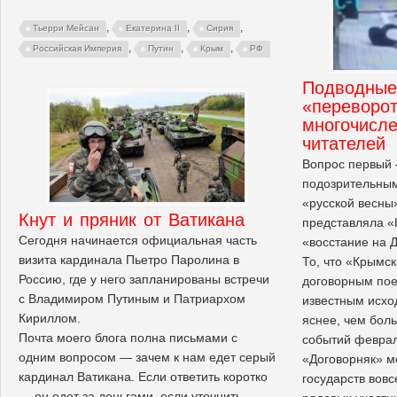
,
,
,
Тьерри Мейсан
Екатерина II
Сирия
,
,
,
Российская Империя
Путин
Крым
РФ
Подводные
«переворот
многочисл
читателей
Вопрос первый
подозрительным
«русской весны»
Кнут и пряник от Ватикана
представляла «
Сегодня начинается официальная часть
«восстание на 
визита кардинала Пьетро Паролина в
То, что «Крымс
Россию, где у него запланированы встречи
договорным пое
с Владимиром Путиным и Патриархом
известным исход
Кириллом.
яснее, чем бол
Почта моего блога полна письмами с
событий феврал
одним вопросом — зачем к нам едет серый
«Договорняк» м
кардинал Ватикана. Если ответить коротко
государств вовс
— он едет за деньгами, если уточнить —