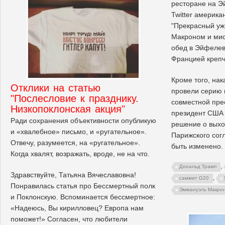
ресторане на Э
Twitter америка
"Прекрасный уж
Макроном и мис
обед в Эйфеле
Францией крепче
Кроме того, на
Отклики на статью
провели серию 
"Послесловие к празднику.
совместной пре
Низкопоклонская акция"
президент США 
Ради сохранения объективности опубликую
решение о выхо
и «хвалебное» письмо, и «ругательное».
Парижского сог
Отвечу, разумеется, на «ругательное».
быть изменено.
Когда хвалят, возражать, вроде, не на что.
,
Дональд Трамп
Здравствуйте, Татьяна Вячеславовна!
,
саммит G20
Понравилась статья про Бессмертный полк
Эммануэль Макро
и Поклонскую. Вспоминается бессмертное:
«Надеюсь, Вы кирилловец? Европа нам
поможет!» Согласен, что любители