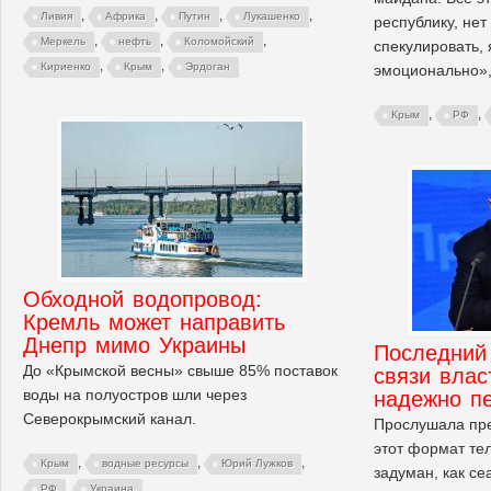
,
,
,
,
Ливия
Африка
Путин
Лукашенко
республику, нет
,
,
,
Меркель
нефть
Коломойский
спекулировать, 
,
,
Кириенко
Крым
Эрдоган
эмоционально»,
,
,
Крым
РФ
Обходной водопровод:
Кремль может направить
Днепр мимо Украины
Последний
До «Крымской весны» свыше 85% поставок
связи влас
воды на полуостров шли через
надежно п
Северокрымский канал.
Прослушала пре
этот формат те
,
,
,
Крым
водные ресурсы
Юрий Лужков
задуман, как се
,
РФ
Украина