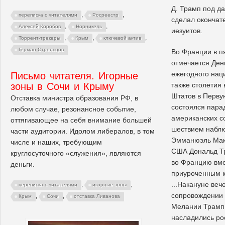
Д. Трамп под д
,
,
переписка с читателями
Росреестр
сделал окончат
,
,
Алексей Коробов
Норникель
иезуитов.
,
,
,
Торрент-трекеры
Крым
ключевой актив
Герман Стрельцов
Во Франции в пя
отмечается День
ежегодного нац
Письмо читателя. Игорные
зоны в Сочи и Крыму
также столетия
Штатов в Перву
Отставка министра образования РФ, в
состоялся пара
любом случае, резонансное событие,
американских с
оттягивающее на себя внимание большей
шествием наблю
части аудитории. Идолом либералов, в том
Эмманюэль Макр
числе и наших, требующим
США Дональд Т
круглосуточного «служения», являются
во Францию вмес
деньги.
приуроченным к
...Накануне ве
,
,
переписка с читателями
игорные зоны
сопровождении
,
,
Крым
Сочи
отставка Ливанова
Мелании Трамп
насладились р