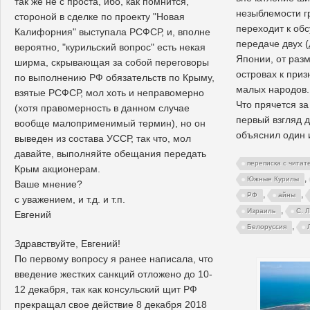
так же не с проста, ибо, как помнится,
незыблемости г
стороной в сделке по проекту "Новая
переходит к об
Калифорния" выступала РСФСР, и, вполне
передаче двух (
вероятно, "курильский вопрос" есть некая
Японии, от раз
ширма, скрывающая за собой переговоры
островах к приз
по выполнению РФ обязательств по Крыму,
малых народов..
взятые РСФСР, мол хоть и неправомерно
Что прячется з
(хотя правомерность в данном случае
первый взгляд 
вообще малоприменимый термин), но он
объяснил один 
выведен из состава УССР, так что, мол
давайте, выполняйте обещания передать
переписка с читат
Крым акционерам.
,
Южные Курилы
Ваше мнение?
,
,
РФ
айны
с уважением, и т.д. и т.п.
,
Израиль
С. 
Евгений
,
Белоруссия
Здравствуйте, Евгений!
По первому вопросу я ранее написала, что
введение жестких санкций отложено до 10-
12 декабря, так как консульский щит РФ
прекращал свое действие 8 декабря 2018