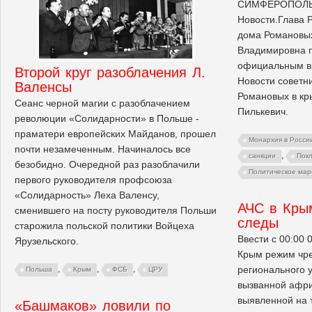
СИМФЕРОПОЛЬ,
Новости.Глава 
дома Романовых
Владимировна 
официальным в
Второй круг разоблачения Л.
Новости советн
Валенсы
Романовых в кр
Сеанс черной магии с разоблачением
Пилькевич.
революции «Солидарности» в Польше -
праматери европейских Майданов, прошел
Монархия в Росси
почти незамеченным. Начиналось все
,
санкции
Покл
безобидно. Очередной раз разоблачили
Политическое мар
первого руководителя профсоюза
«Солидарность» Леха Валенсу,
АЧС в Крым
сменившего на посту руководителя Польши
следы
старожила польской политики Войцеха
Ввести с 00:00 
Ярузельского.
Крым режим чре
регионального 
,
,
,
Польша
Крым
ФСБ
ЦРУ
вызванной афри
выявленной на 
«Башмаков» ловили по