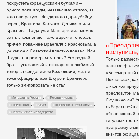
похрустеть французскими булками –
одного поля ягоды, независимо от того, за
кого они ратуют: бездарного царя-убийцу
ворон, Врангеля, Колчака, Деникина или
Краснова. Тогда уж и Маннергейма можно
взять в компанию, тоже царский генерал,
причём поважнее Врангеля с Красновым, а
«Преодоле
наступишь,
уж как он с Советской властью воевал! Или
Шкуро, например, чем плох? Его родной
Только размест
брат – уважаемый и всенародно любимый
попытке фальси
тенор с псевдонимом Козловский, кстати,
«Бессмертный п
тоже офицер штаба Шкуро и Врангеля,
Поклонской, как
только эмигрировать не стал.
с иконкой приур
пресловутой М
,
,
Монархия в России
Гогенцоллерны
Случайно ли? У
,
,
,
Поклонская
Крым
переписка с читателями
либеральнейшем
Политическое мародёрство
объявляющий об
титулами гость
программу визит
визитов официа