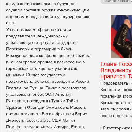
Халифа Хафтар
юридические закладки на будущее, -
осудили поставки оружия конфликтующим
сторонам и подключили к урегулированию
ООН.
Участниками конференции стали
представители международных
управляющих структур и государств:
Переговоры о перемирии в Ливии
Международная конференция по Ливии на
высшем уровне прошла в воскресенье в
Главе Гос
германской столице при участии как
Владимиру
минимум 10 глав государств и
нравится Т
правительств, включая президента России
Председатель 
Владимира Путина. Также в переговорах
Константинов за
участвовали генсек ООН Антониу
появления втор
Гутерриш, президенты Турции Тайип
Крыма до тех по
Эрдоган и Франции Эмманюэль Макрон,
этом он сообщи
премьер-министр Великобритании Борис
после первого 
Джонсон, госсекретарь США Майкл
Помпео, представители Алжира, Египта,
«Я категорическ