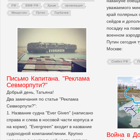
накануне обещ
,
,
,
,
РФ
ВМФ РФ
Крым
провокация
уважаемого мин
,
,
Мишустин
Путин
Горбачев
край полярных 
сейдов и допол
посадку на пов
военном аэродр
Путин сегодня 
Москве:
,
Совбез РФ
П
Письмо Капитана. "Реклама
Севморпути?"
Добрый день, Татьяна!
Два замечания по статье "Реклама
Севморпути?":
1. Название судна "Ever Given" (написано
справа и слева в носовой части корпуса и
на корме). "Evergreen" входит в название
судоходной компании/линии. Крупно
Война в До