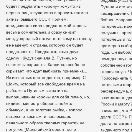
рядовых участн
будет предлагать «корону» кому-то из
Путина и его ко
первых лиц государства и просить взамен
«возвращению К
активы бывшего СССР. Причем,
бойню. Направ
юридическая сила предлагаемой короны
потеряешь, нал
весьма сомнительна и сразу снизит
получишь, прям
международный статус того, кому на голову
потеряешь и го
ее наденут, и страны, которую он будет
примерно выбор
представлять. Предлагать «выгодную
года. Он выбрал 
сделку» будут сначала В. Путину, но
немедленную п
возможны варианты. Кардинал особо не
собственной го
скрывает, что едет выбирать приемника...
отсроченную. Че
Из известных претендентов, например С.
Присоединить 
Шойгу, который все свободное время на
неточными фор
рыбалке с Путиным затратил на
референдума, 
выпрашивание короны для себя лично, но,
возможность дл
видимо, министр обороны поймал
России к марту
обычную, а не золотую рыбку, - вопрос
внимание, что 
остался открытым, и наш рыцарь
долги СССР и Р
печального образа твердых гарантий не
долга по «агро-
получил. (Мальтийский орден тесно
выданного под 