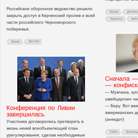
Российское оборонное ведомство решило
,
Крым
Донба
закрыть доступ в Керченский пролив и всей
,
Украина
вой
части российского Черноморского
побережья.
,
Крым
МО РФ
Сначала —
— конфиск
— Мужчина, куп
швейцарских ча
— Беру. Вот ва
Конференция по Ливии
американских де
завершилась
(анекдот)
Участники договорились претворять в
жизнь некий всеобъемлющий план
,
США
Дональ
урегулирования, сделав необходимые