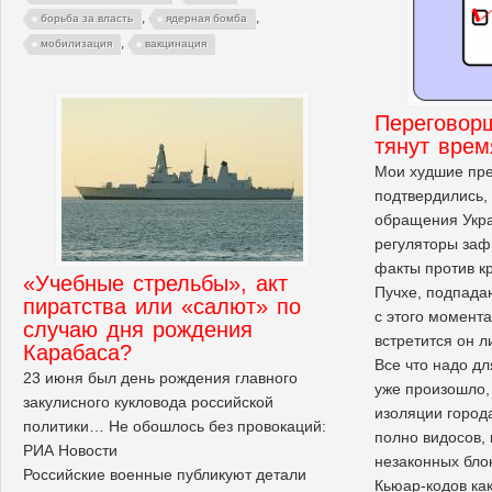
,
,
борьба за власть
ядерная бомба
,
мобилизация
вакцинация
Переговор
тянут врем
Мои худшие пр
подтвердились, 
обращения Укр
регуляторы заф
факты против к
«Учебные стрельбы», акт
Пучхе, подпада
пиратства или «салют» по
с этого момента
случаю дня рождения
встретится он л
Карабаса?
Все что надо д
23 июня был день рождения главного
уже произошло,
закулисного кукловода российской
изоляции города
политики… Не обошлось без провокаций:
полно видосов,
РИА Новости
незаконных блок
Российские военные публикуют детали
Кьюар-кодов ка