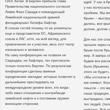
ОАЭ, Китая. В Берлин прибыли глава
идей. У нас в К
Правительства национального согласия
у нас колоссал
Ливии Фаиз Сарадж и командующий
проблем. Мы вот
Ливийской национальной армией
Крым» – выстра
фельдмаршал Халифа Хафтар.
дались, все кры
В списке гостей почему-то не упомянуты
долгие, долгие 
еще и представители ЕС, Африканского
союза и ЛАГ, хотя, на мой взгляд, для
Для нас эти сло
привлечения их к участию, весь этот театр
прошли через се
изначально и затевался.
Крым после Кры
На саму конференцию не позвали ни
мир. А завтра с
Сарраджа, ни Хафтара, тех пригласили
будем все расск
только посетить Берлин. По результатам
было (Крымом).
конференции сделаны важные
этого не будет»
юридические закладки, которые позволят в
«Мы отстояли в
дальнейшем преследовать на
как символ. Ко
международном уровне всех, кто когда-
смысле – это м
либо имел отношение к контрабанде
наша традиция, 
ливийской нефти и к поставкам оружия
выстрадано, св
воюющим сторонам:
тех людей, (тел
майдана. Всё э