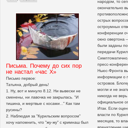
народом, то се
окончательно в
противоположно
острых вопросов
остроумных отве
конференции оч
окно овертона 
были заданы по
передачи Курил
Симптоматично, 
пресс-конферен
Письма. Почему до сих пор
Ньюс-Фронта в
не настал «час Х»
информации о п
Письмо первое:
островов. Блог
Татьяна, добрый день!
могли и не знат
1. Ну, вот и минуло 8.12. Ни вывески не
никогда не верь
сменены, ни лавочка не закрылась. "И
официальное о
тишина, и мертвые с косами..." Как там
Итак. Если оце
русины?
власти по Кури
2. Наблюдая за "Курильским вопросом"
месяцев, то вла
хочу напомнить, что "жу-жу" с кримнаш был
впечатление ши