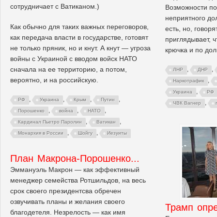
сотрудничает с Ватиканом.)
Возможности по
неприятного до
Как обычно для таких важных переговоров,
есть, но, говоря
как передача власти в государстве, готовят
приглядывает, ч
не только пряник, но и кнут. А кнут — угроза
крючка и по дол
войны с Украиной с вводом войск НАТО
сначала на ее территорию, а потом,
,
,
ЛНР
ДНР
вероятно, и на российскую.
,
Наркотрафик
,
Украина
РФ
,
,
,
,
РФ
Украина
Крым
Путин
,
ЧВК Вагнер
,
,
,
Порошенко
война
НАТО
,
,
Кардинал Пьетро Паролин
Ватикан
,
,
Монархия в России
Шойгу
Иезуиты
План Макрона-Порошенко...
Эммануэль Макрон — как эффективный
менеджер семейства Ротшильдов, на весь
срок своего президентсва обречен
озвучивать планы и желания своего
Трамп опр
благодетеля. Незрелость — как имя