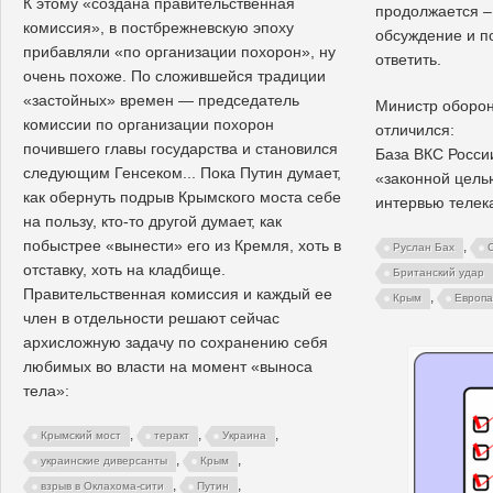
К этому «создана правительственная
продолжается –
комиссия», в постбрежневскую эпоху
обсуждение и п
прибавляли «по организации похорон», ну
ответить.
очень похоже. По сложившейся традиции
«застойных» времен — председатель
Министр оборо
комиссии по организации похорон
отличился:
почившего главы государства и становился
База ВКС Росси
следующим Генсеком... Пока Путин думает,
«законной цель
как обернуть подрыв Крымского моста себе
интервью телек
на пользу, кто-то другой думает, как
побыстрее «вынести» его из Кремля, хоть в
,
Руслан Бах
отставку, хоть на кладбище.
Британский удар
Правительственная комиссия и каждый ее
,
Крым
Европа
член в отдельности решают сейчас
архисложную задачу по сохранению себя
любимых во власти на момент «выноса
тела»:
,
,
,
Крымский мост
теракт
Украина
,
,
украинские диверсанты
Крым
,
,
взрыв в Оклахома-сити
Путин