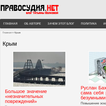
ГЛАВНАЯ
ОБ АВТОРЕ
ЗАЧЕМ ЭТОТ БЛОГ
ПОЛИТИКА
И
Главная
» Крым
Вы здесь
Крым
Руслан Ба
Большое значение
сама себя 
«незначительных
безумными
повреждений»
Повышение эск