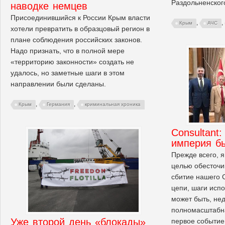
Раздольненског
наводке немцев
Присоединившийся к России Крым власти
,
,
Крым
АЧС
хотели превратить в образцовый регион в
плане соблюдения российских законов.
Надо признать, что в полной мере
«территорию законности» создать не
удалось, но заметные шаги в этом
направлении были сделаны.
,
,
Крым
Германия
криминальная хроника
Consultant
империя б
Прежде всего, я
целью обесточи
сбитие нашего 
цепи, шаги испо
может быть, нед
полномасштабна
Уже второй день «блокады»
первое событие