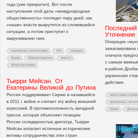
года (уже прекратил). Вот после
наступления этой даты «международная
общественность» поглядит пару дней, как
«наши» власти выкрутятся из сложившейся
Последний
ситуации, а потом приступит к
Уточнение
закручиванию гаек.
Операция «мухож
замаскирована 
,
,
,
переписка с читателями
РФ
санкции
сначала предпо
,
,
,
Крым
Южные Курилы
власть
с самым важным
Игорь Костюков
в районе Донба
украинская сто
Тьерри Мейсан. От
действия.
Екатерины Великой до Путина
Россия поддерживает Сирию в начавшейся
подготовка госпер
в 2011 г. войне и считает эту войну внешней
переписка с читат
агрессией. В противоположность западной
,
Крым
Дональ
прессе, которая объясняет позицию
России солидарностью диктатур, Тьерри
Мейсан излагает истинные исторические
мотивы сотрудничества этих стран