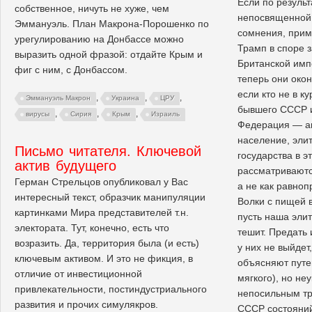
Если по результ
собственное, ничуть не хуже, чем
непосвященной 
Эммануэль. План Макрона-Порошенко по
сомнения, прим
урегулированию на Донбассе можно
Трамп в споре з
выразить одной фразой: отдайте Крым и
Британской импе
фиг с ним, с Донбассом.
теперь они окон
если кто не в к
,
,
,
Эммануэль Макрон
Украина
ЦРУ
бывшего СССР и
,
,
,
вирусы
Сирия
Крым
Израиль
Федерация — ак
население, эли
Письмо читателя. Ключевой
государства в э
актив будущего
рассматриваютс
Герман Стрельцов опубликовал у Вас
а не как равноп
интересный текст, образчик манипуляции
Волки с пищей в
картинками Мира представителей т.н.
пусть наша эли
электората. Тут, конечно, есть что
тешит. Предать
возразить. Да, территория была (и есть)
у них не выйдет
ключевым активом. И это не фикция, в
объясняют путе
отличие от инвестиционной
мягкого), но не
привлекательности, постиндустриального
непосильным тр
развития и прочих симулякров.
СССР состояни