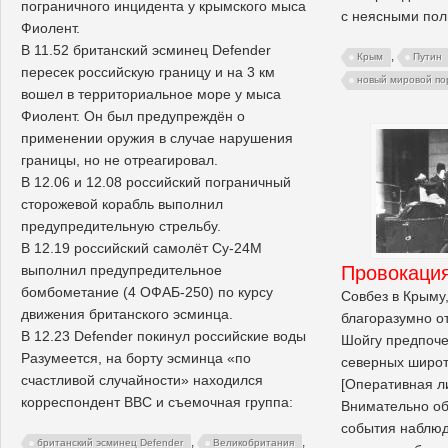
пограничного инцидента у крымского мыса
с неясными по
Фиолент.
В 11.52 британский эсминец Defender
,
Крым
Путин
пересек российскую границу и на 3 км
новый мировой по
вошел в территориальное море у мыса
Фиолент. Он был предупреждён о
применении оружия в случае нарушения
границы, но не отреагировал.
В 12.06 и 12.08 российский пограничный
сторожевой корабль выполнил
предупредительную стрельбу.
В 12.19 российский самолёт Су-24М
выполнил предупредительное
Провокаци
бомбометание (4 ОФАБ-250) по курсу
Совбез в Крыму,
движения британского эсминца.
благоразумно о
В 12.23 Defender покинул российские воды
Шойгу предпоче
Разумеется, на борту эсминца «по
северных широт
счастливой случайности» находился
[Оперативная л
корреспондент BBC и съемочная группа:
Внимательно о
события наблю
,
,
британский эсминец Defender
Великобритания