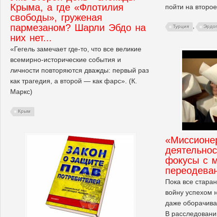
Крыма, а где «Флотилия
пойти на второе
свободы», груженая
пармезаном? Шарли Эбдо на
,
Турция
Эрдо
них нет...
«Гегель замечает где-то, что все великие
всемирно-исторические события и
личности повторяются дважды: первый раз
как трагедия, а второй — как фарс». (К.
Маркс)
Крым
«Миссионе
деятельнос
фокусы с 
переодева
Пока все старан
войну успехом 
даже оборачива
В расследовани