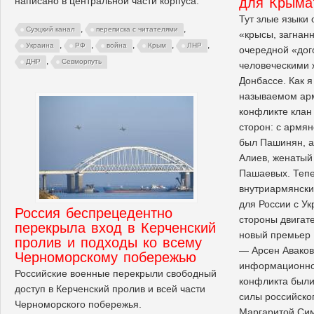
написано в центральной части корпуса.
для Крыма
Тут злые языки 
,
,
Суэцкий канал
переписка с читателями
«крысы, загнанн
,
,
,
,
,
Украина
РФ
война
Крым
ЛНР
очередной «дог
,
ДНР
Севморпуть
человеческими ж
Донбассе. Как я
называемом ар
конфликте клан
сторон: с армя
был Пашинян, а
Алиев, женатый
Пашаевых. Тепе
внутриармянски
для России с Ук
Россия беспрецедентно
стороны двигат
перекрыла вход в Керченский
новый премьер 
пролив и подходы ко всему
— Арсен Аваков
Черноморскому побережью
информационно
Российские военные перекрыли свободный
конфликта были
доступ в Керченский пролив и всей части
силы российског
Черноморского побережья.
Маргаритой Си