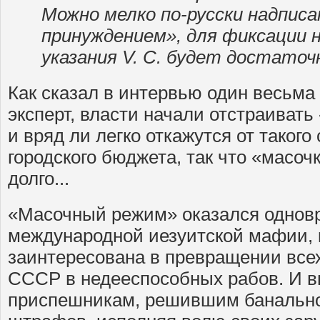
Можно мелко по-русски надписа
принуждением», для фиксации н
указания
V
.
C
. будет достаточ
Как сказал в интервью один весьм
эксперт, власти начали отстраиват
и вряд ли легко откажутся от таког
городского бюджета, так что «масоч
долго...
«Масочный режим» оказался однов
международной иезуитской мафии, 
заинтересована в превращении все
СССР в недееспособных рабов. И в
приспешникам, решившим банально