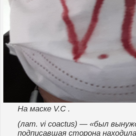
На маске V.C .
(лат. vi coactus) — «был выну
подписавшая сторона находила