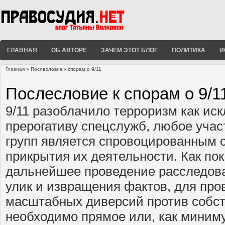
ГЛАВНАЯ
ОБ АВТОРЕ
ЗАЧЕМ ЭТОТ БЛОГ
ПОЛИТИКА
И
Главная
» Послесловие к спорам о 9/11
Вы здесь
Послесловие к спорам о 9/1
9/11 разоблачило терроризм как и
прерогативу спецслужб, любое учас
групп является спровоцированным 
прикрытия их деятельности. Как пок
дальнейшее проведение расследова
улик и извращения фактов, для про
масштабных диверсий против собст
необходимо прямое или, как миним