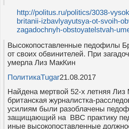
http://politus.ru/politics/3038-vys
britanii-izbavlyayutsya-ot-svoih-obv
zagadochnyh-obstoyatelstvah-umer
Высокопоставленные педофилы Б
от своих обвинителей. При загадо
умерла Лиз МакКин
Политика
Tugar
21.08.2017
Найдена мертвой 52-х летняя Лиз
британская журналистка-расследов
усилиям были разоблачены педо
защищающий на BBC практику пед
иные высокопоставленные должно