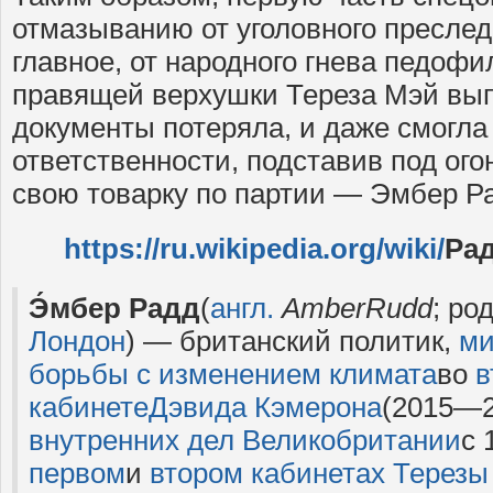
отмазыванию от уголовного преслед
главное, от народного гнева педофи
правящей верхушки Тереза Мэй вы
документы потеряла, и даже смогла
ответственности, подставив под ого
свою товарку по партии — Эмбер Р
https://ru.wikipedia.org/wiki/
Ра
Э́мбер Радд
(
англ.
Amber
Rudd
; ро
Лондон
) — британский политик,
ми
борьбы с изменением климата
во
в
кабинете
Дэвида Кэмерона
(2015—2
внутренних дел Великобритании
с 
первом
и
втором кабинетах Терезы