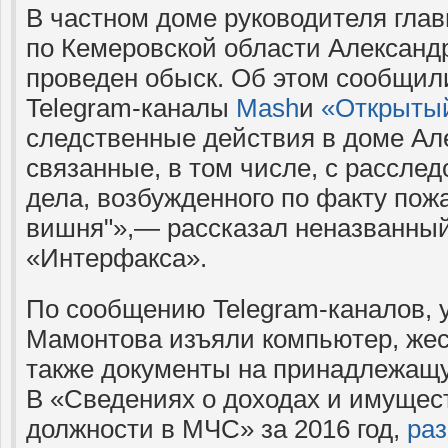
В частном доме руководителя гла
по Кемеровской области Алексан
проведен обыск. Об этом сообщи
Telegram-каналы
Mash
и
«Открытый
следственные действия в доме Ал
связанные, в том числе, с рассле
дела, возбужденного по факту пож
вишня"»,— рассказал неназванный
«Интерфакса».
По сообщению Telegram-каналов, у
Мамонтова изъяли компьютер, жес
также документы на принадлежащ
В «Сведениях о доходах и имуще
должности в МЧС» за 2016 год,
ра