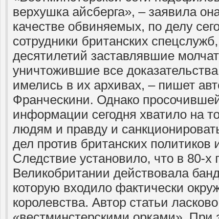
верхушка айсберга», – заявила она
качестве обвиняемых, по делу сег
сотрудники британских спецслужб,
десятилетий заставлявшие молча
уничтожившие все доказательства
имелись в их архивах, – пишет ав
Франческини. Однако просочивше
информации сегодня хватило на то
людям и правду и санкционироват
дел против британских политиков 
Следствие установило, что в 80-х 
Великобритании действовала банд
которую входило фактически окру
королевства. Автор статьи ласково
«вестминстерскими орками». При э