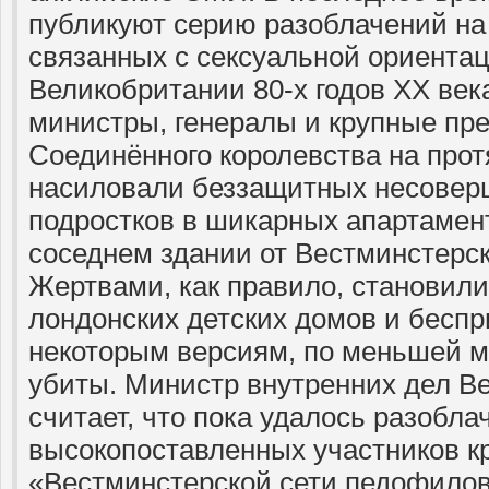
публикуют серию разоблачений на
связанных с сексуальной ориента
Великобритании 80-х годов XX век
министры, генералы и крупные пр
Соединённого королевства на прот
насиловали беззащитных несовер
подростков в шикарных апартамен
соседнем здании от Вестминстерск
Жертвами, как правило, становил
лондонских детских домов и беспр
некоторым версиям, по меньшей м
убиты. Министр внутренних дел В
считает, что пока удалось разобл
высокопоставленных участников к
«Вестминстерской сети педофилов