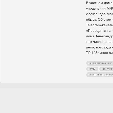
В частном доме
управления МЧС
Александра Ма
обыск. Об этом
Telegram-канал
«Проводятся сл
доме Александр
том числе, с р
дела, возбужде
ТРЦ "Зимняя в
информационные 
,
МЧС
В.Пучко
британские педо