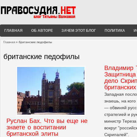
ГЛАВНАЯ
ОБ АВТОРЕ
ЗАЧЕМ ЭТОТ БЛОГ
ПОЛИТИКА
И
Главная
» британские педофилы
Вы здесь
британские педофилы
Владимир 
Защитница
дело Скри
британски
Западная посло
знаешь, на кого
— обвиняй русс
стратегией и р
Руслан Бах. Что вы еще не
министр Тереза
знаете о воспитании
вокруг "российс
британской элиты
Скрипалей".