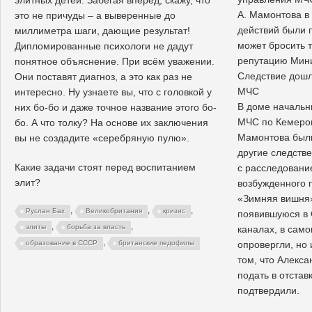
элитных детей. Забегая вперед, скажу, что
А. Мамонтова в
это не причуды – а выверенные до
действий были 
миллиметра шаги, дающие результат!
может бросить 
Дипломированные психологи не дадут
репутацию Мин
понятное объяснение. При всём уважении.
Следствие дошл
Они поставят диагноз, а это как раз не
МЧС
интересно. Ну узнаете вы, что с головкой у
В доме начальн
них бо-бо и даже точное название этого бо-
МЧС по Кемеров
бо. А что толку? На основе их заключения
Мамонтова был
вы не создадите «серебряную пулю».
другие следств
Какие задачи стоят перед воспитанием
с расследовани
элит?
возбужденного 
«Зимняя вишня
,
,
,
Руслан Бах
Великобритания
кризис
появившуюся в 
,
,
элиты
борьба за власть
каналах, в сам
,
опровергли, но 
образование в СССР
британские педофилы
том, что Алекс
подать в отставк
подтвердили.