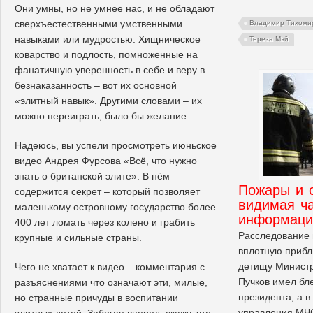
Они умны, но не умнее нас, и не обладают
сверхъестественными умственными
Владимир Тихоми
навыками или мудростью. Хищническое
Тереза Мэй
коварство и подлость, помноженные на
фанатичную уверенность в себе и веру в
безнаказанность – вот их основной
«элитный навык». Другими словами – их
можно переиграть, было бы желание
Надеюсь, вы успели просмотреть июньское
видео Андрея Фурсова «Всë, что нужно
знать о британской элите». В нём
Пожары и 
содержится секрет – который позволяет
видимая ча
маленькому островному государство более
информаци
400 лет ломать через колено и грабить
Расследование 
крупные и сильные страны.
вплотную прибл
детищу Министр
Чего не хватает к видео – комментария с
Пучков имел бл
разъяснениями что означают эти, милые,
президента, а в
но странные причуды в воспитании
управления МЧС