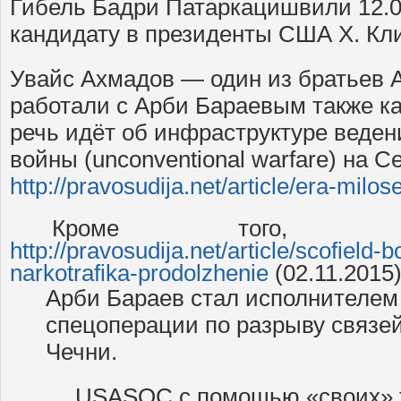
Гибель Бадри Патаркацишвили 12.02
кандидату в президенты США Х. Кл
Увайс Ахмадов — один из братьев 
работали с Арби Бараевым также как
речь идёт об инфраструктуре веде
войны (unconventional warfare) на С
http://pravosudija.net/article/era-milos
Кроме того, в
http://pravosudija.net/article/scofield-
narkotrafika-prodolzhenie
(02.11.2015
Арби Бараев стал исполнителем
спецоперации по разрыву связе
Чечни.
… USASOC с помощью «своих» т