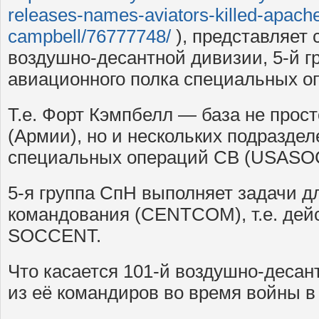
releases-names-aviators-killed-apache
campbell/76777748/
), представляет 
воздушно-десантной дивизии, 5-й г
авиационного полка специальных о
Т.е. Форт Кэмпбелл — база не прос
(Армии), но и нескольких подразде
специальных операций СВ (USASO
5-я группа СпН выполняет задачи д
командования (CENTCOM), т.е. дейс
SOCCENT.
Что касается 101-й воздушно-десан
из её командиров во время войны в