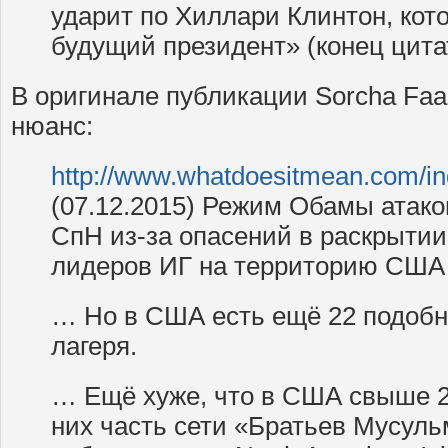
ударит по Хиллари Клинтон, кот
будущий президент» (конец цита
В оригинале публикации Sorcha Faa
нюанс:
http://www.whatdoesitmean.com/i
(07.12.2015) Режим Обамы атак
СпН из-за опасений в раскрытии
лидеров ИГ на территорию США в 
… Но в США есть ещё 22 подоб
лагеря.
… Ещё хуже, что в США свыше 2
них часть сети «Братьев Мусульм