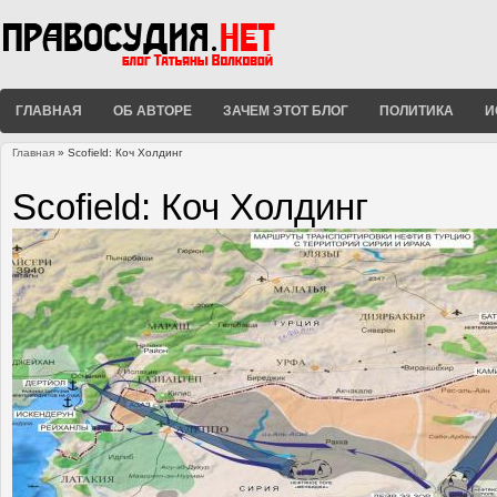
ГЛАВНАЯ
ОБ АВТОРЕ
ЗАЧЕМ ЭТОТ БЛОГ
ПОЛИТИКА
И
Главная
» Scofield: Коч Холдинг
Вы здесь
Scofield: Коч Холдинг