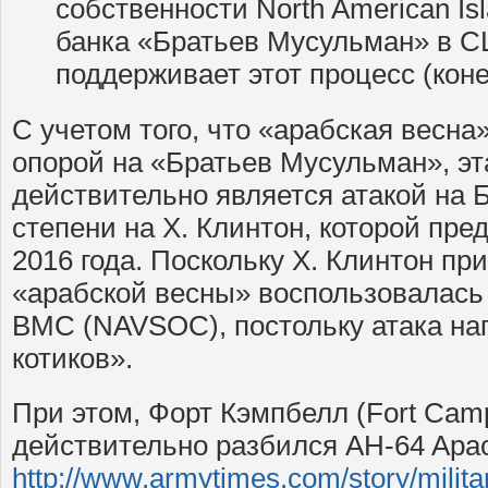
собственности North American Isl
банка «Братьев Мусульман» в С
поддерживает этот процесс (коне
С учетом того, что «арабская весна
опорой на «Братьев Мусульман», эт
действительно является атакой на 
степени на Х. Клинтон, которой пре
2016 года. Поскольку Х. Клинтон пр
«арабской весны» воспользовалас
ВМС (NAVSOC), постольку атака на
котиков».
При этом, Форт Кэмпбелл (Fort Camp
действительно разбился AH-64 Apac
http://www.armytimes.com/story/milit