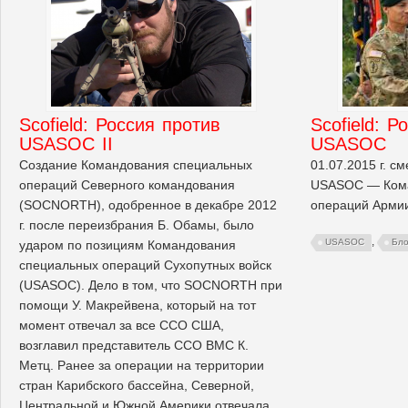
Scofield: Россия против
Scofield: Р
USASOC II
USASOC
Создание Командования специальных
01.07.2015 г. 
операций Северного командования
USASOC — Кома
(SOCNORTH), одобренное в декабре 2012
операций Армии
г. после переизбрания Б. Обамы, было
,
USASOC
Бло
ударом по позициям Командования
специальных операций Сухопутных войск
(USASOC). Дело в том, что SOCNORTH при
помощи У. Макрейвена, который на тот
момент отвечал за все ССО США,
возглавил представитель ССО ВМС К.
Метц. Ранее за операции на территории
стран Карибского бассейна, Северной,
Центральной и Южной Америки отвечала