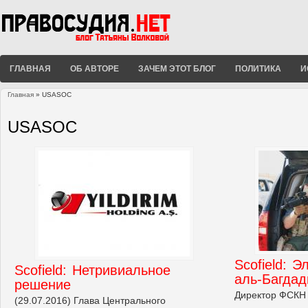
ГЛАВНАЯ
ОБ АВТОРЕ
ЗАЧЕМ ЭТОТ БЛОГ
ПОЛИТИКА
И
Главная
» USASOC
Вы здесь
USASOC
Scofield: 
Scofield: Нетривиальное
аль-Багдад
решение
Директор ФСКН 
(29.07.2016) Глава Центрального