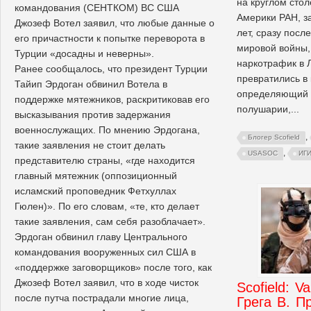
на круглом стол
командования (СЕНТКОМ) ВС США
Америки РАН, з
Джозеф Вотел заявил, что любые данные о
лет, сразу посл
его причастности к попытке переворота в
мировой войны,
Турции «досадны и неверны».
наркотрафик в 
Ранее сообщалось, что президент Турции
превратились в
Тайип Эрдоган обвинил Вотела в
определяющий 
поддержке мятежников, раскритиковав его
полушарии,...
высказывания против задержания
военнослужащих. По мнению Эрдогана,
,
Блогер Scofield
такие заявления не стоит делать
,
USASOC
ИГ
представителю страны, «где находится
главный мятежник (оппозиционный
исламский проповедник Фетхуллах
Гюлен)». По его словам, «те, кто делает
такие заявления, сам себя разоблачает».
Эрдоган обвинил главу Центрального
командования вооруженных сил США в
«поддержке заговорщиков» после того, как
Джозеф Вотел заявил, что в ходе чисток
Scofield: V
после путча пострадали многие лица,
Грега В. П