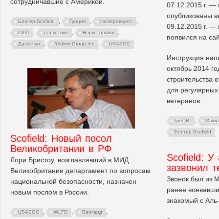
сотрудничавшие с Америкой.
07.12.2015 г. —
опубликованы в
,
,
,
Блогер Scofield
Турция
госпереворот
09.12.2015 г. 
,
,
,
США
наркотики
Наркотрафик
появился на са
,
,
Дагестан
Yildirim Group Inc
USASOC
Инструкция напи
октябрь 2014 го
строительства 
для регулярных 
ветеранов.
,
Грег В.
Маккр
Блогер Scofield
Scofield: Новый посол
Великобритании в РФ
Scofield: У
Лори Бристоу, возглавлявший в МИД
зазвонил т
Великобритании департамент по вопросам
Звонок был из 
национальной безопасности, назначен
ранее воевавши
новым послом в России.
знакомый с Аль
,
,
,
USASOC
WLFD
Вангард