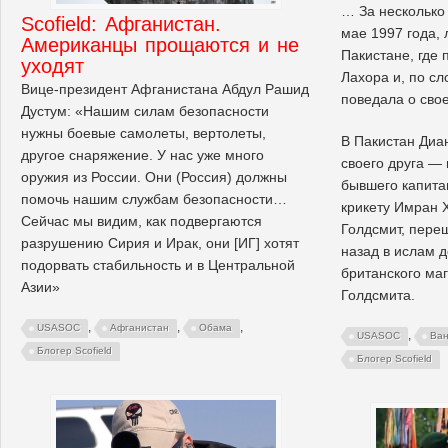
… За несколько
Scofield: Афганистан.
мае 1997 года,
Американцы прощаются и не
Пакистане, где 
уходят
Лахора и, по с
Вице-президент Афганистана Абдул Рашид
поведала о сво
Дустум: «Нашим силам безопасности
нужны боевые самолеты, вертолеты,
В Пакистан Диа
другое снаряжение. У нас уже много
своего друга — 
оружия из России. Они (Россия) должны
бывшего капита
помочь нашим службам безопасности…
крикету Имран 
Сейчас мы видим, как подвергаются
Голдсмит, пере
разрушению Сирия и Ирак, они [ИГ] хотят
назад в ислам д
подорвать стабильность и в Центральной
британского ма
Азии»
Голдсмита.
,
,
,
USASOC
Афганистан
Обама
,
USASOC
Ван
Блогер Scofield
Блогер Scofield