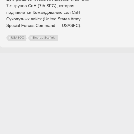
7-я группа СпН (7th SFG), которая
подчиняется Командованию сил СпН
Сухопутных войск (United States Army
Special Forces Command — USASFC).
,
USASOC
Блогер Scofield