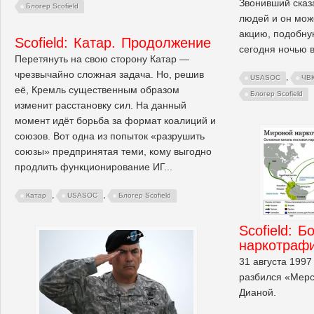
Звонивший сказа
Блогер Scofield
людей и он мож
акцию, подобну
Scofield: Катар. Продолжение
сегодня ночью 
Перетянуть на свою сторону Катар —
чрезвычайно сложная задача. Но, решив
,
USASOC
ЧВ
её, Кремль существенным образом
Блогер Scofield
изменит расстановку сил. На данный
момент идёт борьба за формат коалиций и
союзов. Вот одна из попыток «разрушить
союзы» предпринятая теми, кому выгодно
продлить функционирование ИГ...
,
,
Катар
USASOC
Блогер Scofield
Scofield: 
наркотраф
31 августа 1997
разбился «Мерс
Дианой.