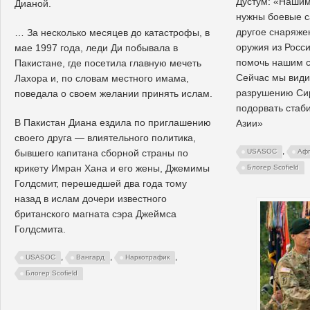
Дустум: «Нашим
Дианой.
нужны боевые с
другое снаряже
… За несколько месяцев до катастрофы, в
оружия из Росс
мае 1997 года, леди Ди побывала в
помочь нашим 
Пакистане, где посетила главную мечеть
Сейчас мы види
Лахора и, по словам местного имама,
разрушению Сири
поведала о своем желании принять ислам.
подорвать стаб
В Пакистан Диана ездила по приглашению
Азии»
своего друга — влиятельного политика,
,
USASOC
Афг
бывшего капитана сборной страны по
крикету Имран Хана и его жены, Джемимы
Блогер Scofield
Голдсмит, перешедшей два года тому
назад в ислам дочери известного
британского магната сэра Джеймса
Голдсмита.
,
,
,
USASOC
Вангард
Наркотрафик
Блогер Scofield