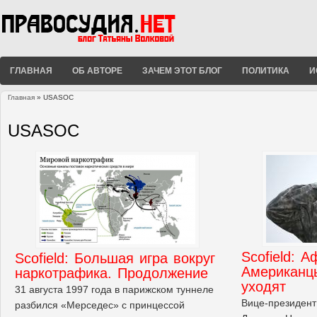
ГЛАВНАЯ
ОБ АВТОРЕ
ЗАЧЕМ ЭТОТ БЛОГ
ПОЛИТИКА
И
Главная
» USASOC
Вы здесь
USASOC
Scofield: А
Scofield: Большая игра вокруг
Американц
наркотрафика. Продолжение
уходят
31 августа 1997 года в парижском туннеле
Вице-президент
разбился «Мерседес» с принцессой