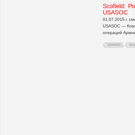
Scofield: Р
USASOC
01.07.2015 г. 
USASOC — Кома
операций Армии
,
USASOC
Бло