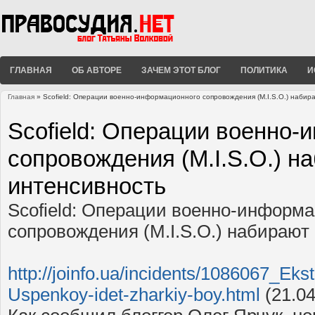
ГЛАВНАЯ
ОБ АВТОРЕ
ЗАЧЕМ ЭТОТ БЛОГ
ПОЛИТИКА
И
Главная
» Scofield: Операции военно-информационного сопровождения (M.I.S.O.) набир
Вы здесь
Scofield: Операции военно
сопровождения (M.I.S.O.) н
интенсивность
Scofield: Операции военно-информ
сопровождения (M.I.S.O.) набирают
http://joinfo.ua/incidents/1086067_Eks
Uspenkoy-idet-zharkiy-boy.html
(21.04