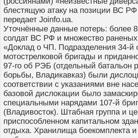
(россиянами) «неизвестные диверс
блестящую атаку на позиции ВС РФ 
передает Joinfo.ua.
Уточнённые данные потерь: более 8
солдат ВС РФ и множество раненых
«Доклад о ЧП. Подразделения 34-й 
мотострелковой бригады и приданн
97-го об РЭБ (отдельный батальон 
борьбы, Владикавказ) были дислоц
соответствии с указаниями вне нас
базовой дислокации было замаскир
специальными нарядами 107-й бри
(Владивосток). Штабная группа и ц
приспособленном капитальном зда
отдыха. Хранилища боекомплекта 