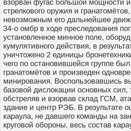
взорван фугас большой мощности и
стрелкового оружия и гранатомётов,
невозможным его дальнейшее движ
34-о омбр в ходе преследования по
установленное минное поле, обору
кумулятивного действия, в результа
уничтожено 2 единицы бронетехник
чего по остановившейся группе был
гранатомётов и произведен одновр
минирования. Воспользовавшись в
базовой дислокации основных сил, 
обстреляв и взорвав склад ГСМ, ат
здание и центр РЭБ. В результате 
караула, не давшего команды на за
круговой обороны, весь состав кар