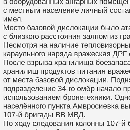
в оборудованных ангарных помещен
с местным население личный соста
имел.
Место базовой дислокации было ата
с близкого расстояния залпом из гр
Несмотря на наличие тепловизорны
караульного наряда вражеская ДРГ 
После взрыва хранилища боезапас
хранилищ продуктов питания враже
от места базовой дислокации. Подн
подразделение 34-го омбр начало п
использованием бронетехники. Одн
населённого пункта Амвросиевка в
107-й бригады ВВ МВД.
По ходу следования колонны 107-й