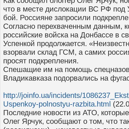
Как сообщил блоггер Олег Ярчук, но
что в месте дислокации ВС РФ под 
бой. Росcияне запросили подкреплен
Согласно перехваченным данным, 
российские войска на Донбассе в с
Успенкой продолжается. «Неизвест
взорвали склад ГСМ, а самих росси
просят подкрепления.
Спешащие им на помощь спецназо
Владикавказа подорвались на фуга
http://joinfo.ua/incidents/1086237_Eks
Uspenkoy-polnostyu-razbita.html
(22.0
Последние новости из АТО, которые
Олег Ярчук, сообщают о том, что т