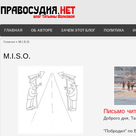
ГЛАВНАЯ
ОБ АВТОРЕ
ЗАЧЕМ ЭТОТ БЛОГ
ПОЛИТИКА
И
Главная
» M.I.S.O.
Вы здесь
M.I.S.O.
Письмо чит
Доброго дня, Та
"Побродил" по 