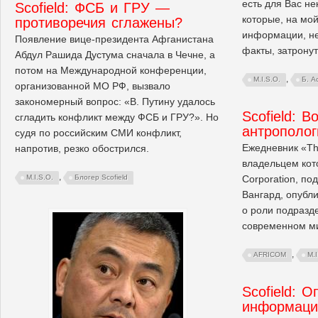
есть для Вас не
Scofield: ФСБ и ГРУ —
которые, на мой
противоречия сглажены?
информации, не
Появление вице-президента Афганистана
факты, затронут
Абдул Рашида Дустума сначала в Чечне, а
потом на Международной конференции,
,
M.I.S.O.
Б. А
организованной МО РФ, вызвало
закономерный вопрос: «В. Путину удалось
Scofield: 
сгладить конфликт между ФСБ и ГРУ?». Но
антрополог
судя по российским СМИ конфликт,
Ежедневник «The
напротив, резко обострился.
владельцем кот
,
Corporation, п
M.I.S.O.
Блогер Scofield
Вангард, опубли
о роли подразд
современном м
,
AFRICOM
M.I
Scofield: 
информаци