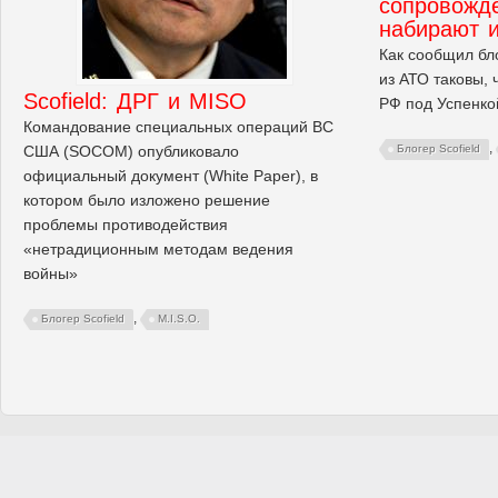
сопровожде
набирают и
Как сообщил бло
из АТО таковы, 
Scofield: ДРГ и MISO
РФ под Успенко
Командование специальных операций ВС
,
США (SOCOM) опубликовало
Блогер Scofield
официальный документ (White Paper), в
котором было изложено решение
проблемы противодействия
«нетрадиционным методам ведения
войны»
,
Блогер Scofield
M.I.S.O.