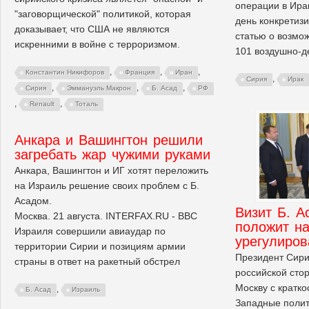
операции в Ира
"заговорщической" политикой, которая
день конкретиз
доказывает, что США не являются
статью о возмо
искренними в войне с терроризмом.
101 воздушно-д
,
,
,
Константин Никифоров
Франция
Иран
,
Сирия
Ирак
,
,
,
Сирия
Эммануэль Макрон
Б. Асад
РФ
,
,
Renault
Тоталь
Анкара и Вашингтон решили
загребать жар чужими руками
Анкара, Вашингтон и ИГ хотят переложить
на Израиль решение своих проблем с Б.
Асадом.
Визит Б. А
Москва. 21 августа. INTERFAX.RU - ВВС
положит н
Израиля совершили авиаудар по
урегулиро
территории Сирии и позициям армии
Президент Сири
страны в ответ на ракетный обстрел
российской сто
Москву с кратк
,
Б. Асад
Израиль
Западные полит