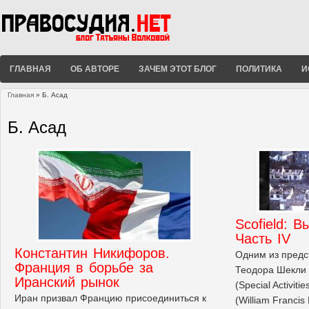
ГЛАВНАЯ
ОБ АВТОРЕ
ЗАЧЕМ ЭТОТ БЛОГ
ПОЛИТИКА
И
Главная
» Б. Асад
Вы здесь
Б. Асад
Scofield: 
Часть IV
Константин Никифоров.
Одним из предс
Франция в борьбе за
Теодора Шекли 
Иранский рынок
(Special Activiti
Иран призвал Францию присоединиться к
(William Francis