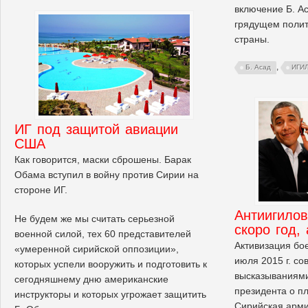
включение Б. А
грядущем полит
страны.
,
Б. Асад
ИГИ
ИГ под защитой авиации
США
Как говорится, маски сброшены. Барак
Обама вступил в войну против Сирии на
стороне ИГ.
Антиигилов
Не будем же мы считать серьезной
скоро год,
военной силой, тех 60 представителей
Активизация бо
«умеренной сирийской оппозиции»,
июля 2015 г. с
которых успели вооружить и подготовить к
высказываниями
сегодняшнему дню американские
президента о п
инструкторы и которых угрожает защитить
Сирийская арми