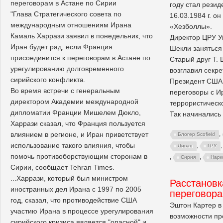
переговорам в Астане по Сирии
году стал резид
"Глава Стратегического совета по
16.03.1984 г. о
международным отношениям Ирана
«Хезболлы».
Камаль Харрази заявил в понедельник, что
Директор ЦРУ У
Иран будет рад, если Франция
Шекли заняться
присоединится к переговорам в Астане по
Старый друг Т. 
урегулированию долговременного
возглавил секре
сирийского конфликта.
Президент США 
Во время встречи с генеральным
переговоры с И
директором Академии международной
террористическо
дипломатии Франции Мишелем Дюкло,
Так начинались
Харрази сказал, что Франция пользуется
влиянием в регионе, и Иран приветствует
,
Блогер Scofield
использование такого влияния, чтобы
,
Ливан
ГРУ
помочь противоборствующим сторонам в
,
,
Сирия
Нарк
Сирии, сообщает Tehran Times.
...Харрази, который был министром
Расстановк
иностранных дел Ирана с 1997 по 2005
переговор
год, сказал, что противодействие США
Эштон Картер в
участию Ирана в процессе урегулирования
возможности пр
сирийского кризиса является "опасной" и