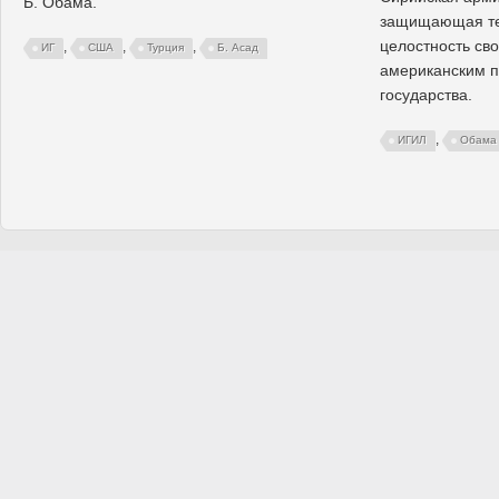
Б. Обама.
защищающая те
целостность сво
,
,
,
ИГ
США
Турция
Б. Асад
американским п
государства.
,
ИГИЛ
Обама