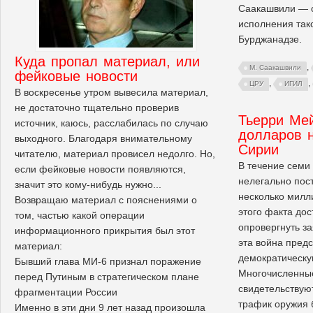
Саакашвили — о
исполнения так
Бурджанадзе.
Куда пропал материал, или
,
М. Саакашвили
фейковые новости
,
,
ЦРУ
ИГИЛ
В воскресенье утром вывесила материал,
не достаточно тщательно проверив
Тьерри Ме
источник, каюсь, расслабилась по случаю
долларов 
выходного. Благодаря внимательному
Сирии
читателю, материал провисел недолго. Но,
В течение семи
если фейковые новости появляются,
нелегально пос
значит это кому-нибудь нужно...
несколько милл
Возвращаю материал с пояснениями о
этого факта дос
том, частью какой операции
опровергнуть з
информационного прикрытия был этот
эта война пред
материал:
демократическ
Бывший глава МИ-6 признал поражение
Многочисленны
перед Путиным в стратегическом плане
свидетельствуют
фрагментации России
трафик оружия 
Именно в эти дни 9 лет назад произошла