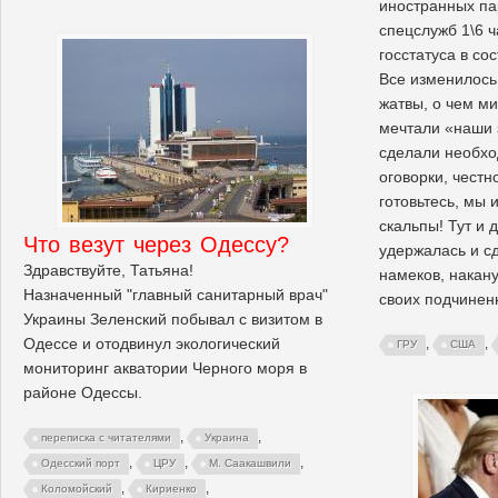
иностранных па
спецслужб 1\6 ч
госстатуса в со
Все изменилось
жатвы, о чем м
мечтали «наши 
сделали необхо
оговорки, честн
готовьтесь, мы
скальпы! Тут и 
Что везут через Одессу?
удержалась и с
Здравствуйте, Татьяна!
намеков, накан
Назначенный "главный санитарный врач"
своих подчинен
Украины Зеленский побывал с визитом в
Одессе и отодвинул экологический
,
,
ГРУ
США
мониторинг акватории Черного моря в
районе Одессы.
,
,
переписка с читателями
Украина
,
,
,
Одесский порт
ЦРУ
М. Саакашвили
,
,
Коломойский
Кириенко