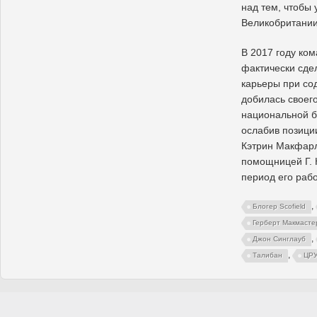
над тем, чтобы 
Великобритании
В 2017 году ком
фактически сде
карьеры при со
добилась своег
национальной б
ослабив позици
Кэтрин Макфарл
помощницей Г. 
период его рабо
,
Блогер Scofield
Герберт Макмасте
,
Джон Синглауб
,
Талибан
ЦР