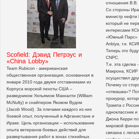
отношения В.В. 
Со стороны Ира
министр нефти 
который не перв
интересами КСИ
«Южный Парс» 
Anbiya, т.е. КСИР
Теперь это буду
Scofield: Дэвид Петрэус и
CNPC.
«China Lobby»
Т.е. эта сделка 
Team Rubicon - американская
Макрона, КСИР и
общественная организация, основанная в
осуществил дру
январе 2010 года двумя отставниками из
Почему со сто
Корпуса морской пехоты США –
«отмашка»? Пот
разведчиком Уильямом Макналти (William
прокурор, котор
McNulty) и снайпером Яковом Вудом
Трампа с Росси
(Jacob Wood). За плечами каждого из них
одноклассник и
боевой опыт, полученный в Афганистане и
Джона Керри по
Ираке. Цель организации – использование
мировой финанс
опыта ветеранов боевых действий для
связана с легал
развертывания работ в зонах стихийных