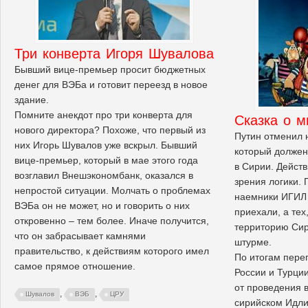
Три конверта Игоря Шувалова
Бывший вице-премьер просит бюджетных
денег для ВЭБа и готовит переезд в новое
здание.
Помните анекдот про три конверта для
Сказка о м
нового директора? Похоже, что первый из
Путин отменил 
них Игорь Шувалов уже вскрыл. Бывший
который должен
вице-премьер, который в мае этого года
в Сирии. Дейст
возглавил Внешэкономбанк, оказался в
зрения логики.
непростой ситуации. Молчать о проблемах
наемники ИГИЛ 
ВЭБа он не может, но и говорить о них
приехали, а тех
откровенно – тем более. Иначе получится,
территорию Сир
что он забрасывает камнями
штурме.
правительство, к действиям которого имел
По итогам пере
самое прямое отношение.
России и Турци
от проведения 
,
,
Шувалов
ВЭБ
ЦРУ
сирийском Идли