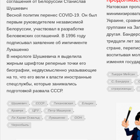
соглашения от Белоруссии Станислав
Натовская проп
Шушкевич
минимизировать
Весной политик перенес COVID-19. Он был
Украине, сравн
первым руководителем независимой
группами на За
Белоруссии, участвовал в разработке
другая. Бандер
Беловежских соглашений. В 1996 году
тридцати лет за
подписывал заявление об импичменте
стране, перепи
Лукашенко
воспитывая мол
В некрологе Шушкевича я выделила
изменяя госуда
жирным шрифтом реперные точки его
биографии, недвусмысленно указывающие
,
Тьерри Мейсан
на то, что его вели к власти иностранные
,
С. Бандера
спецслужбы, которые занимались
,
страусианцы
подготовкой развала СССР.
,
,
,
,
Шушкевич
СССР
Тихановская
Ельцин
,
,
,
Кравчук
ЦРУ
Петр Машеров
,
,
,
Ли Харви Освальд
Лукашенко
ООН
Чернобыль