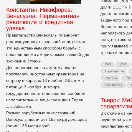
внимание, что 
долги СССР и Р
Константин Никифоров.
долга по «агро-
Венесуэла. Перманентная
выданного под 
революция и кредитная
Возможности по
удавка
неприятного до
Правительство Венесуэлы планирует
есть, но, говоря
реструктурировать внешний долг, считая
приглядывает, ч
это единственным способом борьбы с
крючка и по дол
последствиями американских санкций для
экономики страны.
,
,
ЛНР
ДНР
Для переговоров на эту тему власти
,
Наркотрафик
пригласили иностранных кредиторов на
,
Украина
РФ
встречу в Каракас 13 ноября. Об этом в
,
ЧВК Вагнер
пятницу, 3 ноября, в эфире
государственного телевидения сообщил
Тьерри Мей
исполнительный вице-президент Тарек
сепаратиз
эль-Айссами.
Размер зарубежных заимствований
В отличие от н
Венесуэлы достигает 155 млрд долларов
осуществить «
(почти 133 млрд евро).
насильственног