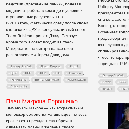
глобального нар
бедствий (пресечение паники, полевая
Роберту Мюллер
медицина, работа в команде в условиях
президентом СШ
ограниченных ресурсов и т.п.).
сначала состоял
В 2013 году, фактически сразу после своей
Boeing, а тепер
отставки из ЦРУ, в Консультативный совет
Возникает вопр
Team Rubicon пришел Дэвид Петрэус.
предвыборная н
Кроме того в совет входит и Стэнли
как «лучшего др
Маккристал, не смотря на все свои
спланированной
разногласия с «Царем Давидом».
чтобы теперь п
«прицеле» Р. 
,
,
,
Блогер Scofield
Дэвид Петрэус
Китай
,
,
,
,
,
ЦРУ
ССО
США
РФ
Франция
,
Блогер Scofield
,
,
,
Филиппины
Британский удар
Наркотрафик
,
Китай
ССО
China Lobby
,
Ельцин
Пути
План Макрона-Порошенко...
Эммануэль Макрон — как эффективный
менеджер семейства Ротшильдов, на весь
срок своего президентсва обречен
озвучивать планы и желания своего