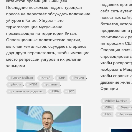
китайской провинции Синьцзян.
недавних проте
Последние несколько недель турецкая
себя сеть ауте
пресса не перестаёт обсуждать положение
новостных сайт
уйгуров в Китае. Уйгуры – это
ботнетов, кото
туркоговорящие мусульмане,
продвижения и 
проживающие на территории Китая.
политических ра
Оппозиционные политические партии,
интересами США
включая кемалистов, осуждают, стараясь
Операция влиян
друг друга перещеголять, якобы имеющие
спровоцировать
место репрессии уйгуров и их религии
чтобы распрост
ханьцами.
изобразить Мак
чтобы справитьс
,
,
,
,
Тьерри Мейсан
Китай
КНР
Турция
движение жиле 
,
,
,
уйгуры
ИГИЛ
религии
Франции.
,
,
религия и государство
США
ЦРУ
,
Addilyn Lambert
,
США
Эмману
,
ЦРУ
Германи