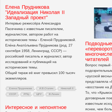
Елена Прудникова
"Идеализация Николая II
Западный проект"
Интервью режиссёра Александра
Пасечника с известным писателем,
журналистом, автором работ на
исторические темы - Еленой Прудниковой.
Подводные
Еле́на Анато́льевна Пру́дникова (род. 27
«переворот
сентября 1958, Ленинград, СССР) —
многочисл
российский писатель и журналист, автор
читателей
исследований и публикаций на
Вопрос первый
исторические темы.
подозрительным
Общий тираж её книг превысил 100 тысяч
«русской весны»
экземпляров.
представляла «
«восстание на 
,
,
,
Елена Прудникова
И.В.Сталин
Николай II
То, что «Крымс
,
,
,
СССР
РПЦ
ЦРУ
В.Ленин
договорным пое
известным исход
Интересное и непонятное
яснее, чем бол