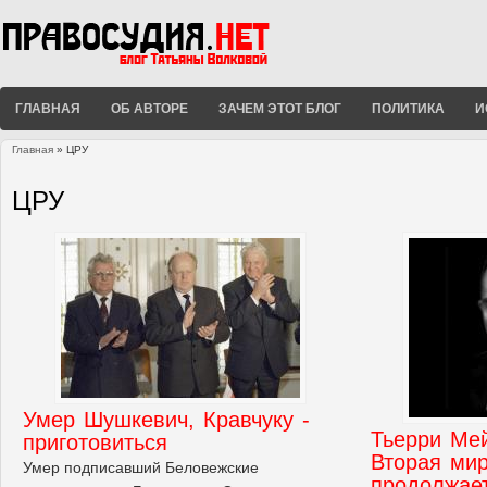
ГЛАВНАЯ
ОБ АВТОРЕ
ЗАЧЕМ ЭТОТ БЛОГ
ПОЛИТИКА
И
Главная
» ЦРУ
Вы здесь
ЦРУ
Умер Шушкевич, Кравчуку -
Тьерри Мей
приготовиться
Вторая ми
Умер подписавший Беловежские
продолжае