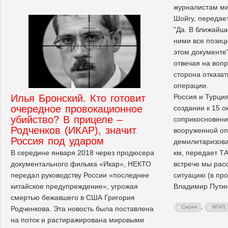
журналистам м
Шойгу, передае
"Да. В ближайш
ними все позиц
этом документе"
отвечая на вопр
сторона отказа
операции.
Илья Бронский. Кто готовит
Россия и Турция
очередное провокационное
создании к 15 о
убийство? В прицеле –
соприкосновени
Родченков (ИКАР), значит
вооруженной о
Россия под ударом
демилитаризова
В середине января 2018 через продюсера
км, передает Т
документального фильма «Икар», НЕКТО
встрече мы рас
передал руководству России «последнее
ситуацию (в про
китайское предупреждение», угрожая
Владимир Путин
смертью бежавшего в США Григория
,
Сирия
ИГИЛ
Родченкова. Эта новость была поставлена
на поток и растиражирована мировыми