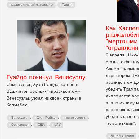
,
радиоактивные материалы
Турция
Как Хаспел
разжалоби
"мертвыми 
"отравлен
6 апреля «Нью-
статью с факта
Адама Голдман
директором ЦРУ
Гуайдо покинул Венесуэлу
президентом Д
Самозванец Хуан Гуайдо, которого
убедить Трампа
Вашингтон объявил «президентом»
дипломатов Хас
Венесуэлы, уехал из своей страны в
аналогичному м
Колумбию.
ранее использо
убедить своего 
,
,
,
Венесуэла
Хуан Гуайдо
госпереворот
"томогавками".
,
,
беспорядки
США
ЦРУ
,
Дональд Трамп