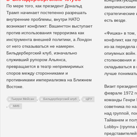
По мере того, как президент Дональд
американскими 
Трамп начинает постепенно разрешать
стратегические
внутренние проблемы, внутри НАТО
есть везде.
возникает конфликт: Вашингтон выступает
против использования терроризма как
«Фишка» в том,
инструмента внешней политики, а Лондон
конфликт, как 
от него отказываться не намерен.
из-за передела 
Бильдербергский клуб, изначально
опиумных войн.
служивший рупором Альянса,
столкновения и
превращается в театр непримиримых
складываться в
споров между сторонниками и
лучше понимать
противниками империализма на Ближнем
Визит президен
Востоке.
феврале 1972 г
,
,
Тьерри Мейсан
Бильдербергский клуб
ЦРУ
команды Генри 
,
советника по н
МИ6
над группой, п
Тайванем и пол
Lobby» (группа 
представителей