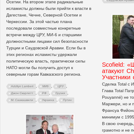
Саудовская Арави
Осетии. На втором этапе радикальные
исламисты должны были прийти к власти в
Дагестане, Чечне, Северной Осетии и
Черкессии. За этой частью плана
последовали совместные конкретные
встречи между ЦРУ, МИ-6 и старшими
должностными лицами сил безопасности
Турции и Саудовской Аравии. Если бы в
этих регионах исламисты удержали
политическую власть, практически силы
Scofield: 
НАТО могли бы получить доступ к
атакуют Ch
северным горам Кавказского региона.
Участники 
Сделка Total с 
,
,
,
Addilyn Lambert
МИ6
ЦРУ
Глава Total Патр
,
,
,
Джон Скарлетт
РФ
Грузия
Pouyanné) не т
,
,
М. Саакашвили
Украина
Путин
Маржери, но и 
Франсуа Фийона,
минимум с 1995 
В свою очередь
грамотно и не п