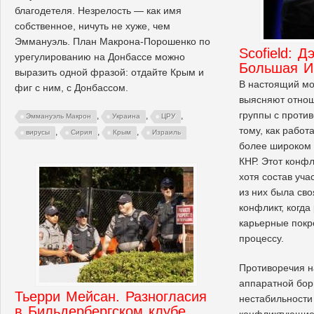
благодетеля. Незрелость — как имя
собственное, ничуть не хуже, чем
Эммануэль. План Макрона-Порошенко по
Scofield: Д
урегулированию на Донбассе можно
Большая И
выразить одной фразой: отдайте Крым и
В настоящий м
фиг с ним, с Донбассом.
выясняют отнош
группы с проти
,
,
,
Эммануэль Макрон
Украина
ЦРУ
тому, как работ
,
,
,
вирусы
Сирия
Крым
Израиль
более широком к
КНР. Этот конфл
хотя состав уча
из них была сво
конфликт, когда
карьерные покр
процессу.
Противоречия н
аппаратной борь
Тьерри Мейсан. Разногласия
нестабильности
в Бильдербергском клубе
конфликтующие 