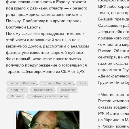
финансовую активность в Европу, отчасти -
ЦРУ либо хорош
под крыло к Ватикану, отчасти — к разного
точно, не для п
рода проамериканским ставленникам в
Бывший президе
Польшу, Прибалтику и в другие странах
Саакашвили раб
Восточной Европы.
«серьезнейшего
Почему заказчики принадлежат именно к
призванного со
этой части американской элиты, а не к
чемпионата мир
какой-либо другой, рассмотрим с анализом
России. Об этом
фактов, уже известных широкой публике.
сентября, в ин
Факт первый: испанское правительство
газете» сказал
получило предупреждение о готовящемся
парламента Гру
теракте заблаговременно из США от ЦРУ.
«Демократичес
Грузия» Нино Б
,
,
,
теракт в Испании
теракт в Финляндии
ЦРУ
,
,
,
Х Клинтон
Наркотрафик
наркотики
«Многие горят 
,
Марокко
референдум в Каталонии
России чемпион
оказать воздей
РФ. И этим сила
на Украине, в М
у России возни