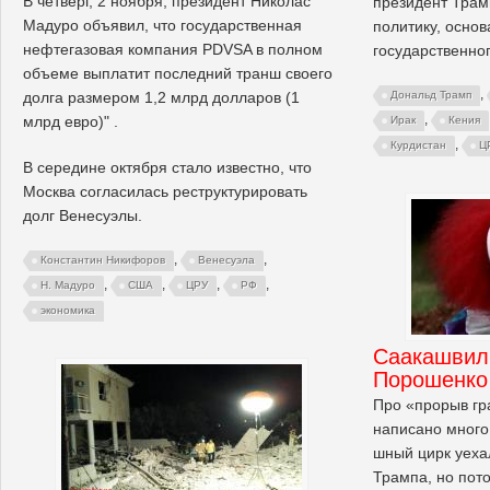
В четверг, 2 ноября, президент Николас
президент Тра
Мадуро объявил, что государственная
политику, осно
нефтегазовая компания PDVSA в полном
государственног
объеме выплатит последний транш своего
,
долга размером 1,2 млрд долларов (1
Дональд Трамп
,
млрд евро)" .
Ирак
Кения
,
Курдистан
Ц
В середине октября стало известно, что
Москва согласилась реструктурировать
долг Венесуэлы.
,
,
Константин Никифоров
Венесуэла
,
,
,
,
Н. Мадуро
США
ЦРУ
РФ
экономика
Саакашвили
Порошенко
Про «прорыв г
написано много,
шный цирк уеха
Трампа, но пот