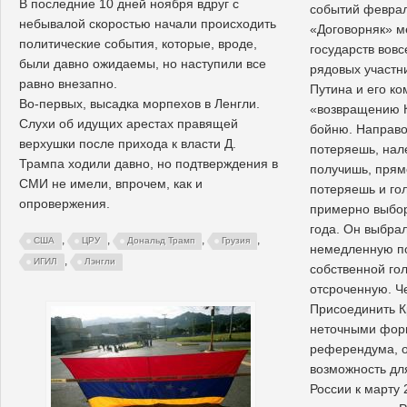
В последние 10 дней ноября вдруг с
событий феврал
небывалой скоростью начали происходить
«Договорняк» м
политические события, которые, вроде,
государств вовс
были давно ожидаемы, но наступили все
рядовых участн
равно внезапно.
Путина и его ко
Во-первых, высадка морпехов в Ленгли.
«возвращению К
Слухи об идущих арестах правящей
бойню. Направ
верхушки после прихода к власти Д.
потеряешь, нал
Трампа ходили давно, но подтверждения в
получишь, прям
СМИ не имели, впрочем, как и
потеряешь и го
опровержения.
примерно выбор
года. Он выбрал 
,
,
,
,
США
ЦРУ
Дональд Трамп
Грузия
немедленную п
,
ИГИЛ
Лэнгли
собственной го
отсроченную. Че
Присоединить 
неточными фор
референдума, 
возможность дл
России к марту