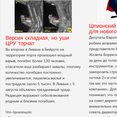
Шпионский 
для нового
Версия складная, но уши
Депутаты Европ
ЦРУ торчат
робкие возраже
представителя 
Во вторник в Ливане в Бейруте на
Жозепа Борреля
территории порта произошел мощный
за день до голо
взрыв, погибло более 130 человек,
инструментов, 
спасатели еще разбирают завалы, поэтому
заморозить стр
количество погибших постоянно
потока-2» и отк
увеличивается, лишились жилья и
так как это час
пострадали около 5 тысяч. В Ливане с 5
компании». Для 
августа объявлен трехдневный траур.
понимает, что 
Редакция выражает соболезнования
на совет директ
родным и близким погибших.
внимательно из
совета директоро
Что произошло