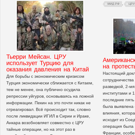
,
МИД РФ
ЦРУ
Тьерри Мейсан. ЦРУ
Американск
использует Турцию для
на протест
оказания давления на Китай
Настоящий докл
Для борьбы с экономическим кризисом
сотрудничества
Турция экономически сближается с Китаем,
разведкой, 2-м
тем не менее, она публично осудила
институтами и 1
репрессии уйгуров, основываясь на ложной
последние пять
информации. Пекин на это почти никак не
была выявлена 
отреагировал. Всё происходит так, словно
влияния, котора
после ликвидации ИГИЛ в Сирии и Ираке,
исходит из Сое
Анкара возобновляет совместно с ЦРУ
операция была 
тайные операции, но на этот раз в
Франции, особен