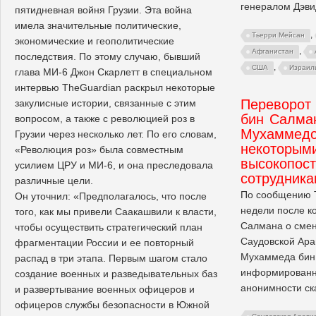
генералом Дэв
пятидневная войня Грузии. Эта война
имела значительные политические,
,
Тьерри Мейсан
экономические и геополитические
,
Афганистан
последствия. По этому случаю, бывший
,
США
Израил
глава МИ-6 Джон Скарлетт в специальном
интервью TheGuardian раскрыл некоторые
Переворот
закулисные истории, связанные с этим
бин Салман
вопросом, а также с революцией роз в
Мухаммедо
Грузии через несколько лет. По его словам,
некоторым
«Революция роз» была совместным
высокопос
усилием ЦРУ и МИ-6, и она преследовала
сотрудник
различные цели.
По сообщению Th
Он уточнил: «Предполагалось, что после
недели после ко
того, как мы привели Саакашвили к власти,
Салмана о смен
чтобы осуществить стратегический план
Саудовской Ара
фрагментации России и ее повторный
Мухаммеда бин
распад в три этапа. Первым шагом стало
информированны
создание военных и разведывательных баз
анонимности ска
и развертывание военных офицеров и
офицеров службы безопасности в Южной