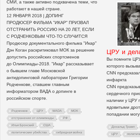
СМИ, а также активно подхвачена теми, что
работают в нашей стране.
12 ЯНВАРЯ 2018 | ДОПИНГ
ПРОДЮСЕР ФИЛЬМА "ИКАР" ПРИЗВАЛ
ОТСТРАНИТЬ РОССИЮ НА 20 ЛЕТ, ЕСЛИ
С РОДЧЕНКОВЫМ ЧТО-ТО СЛУЧИТСЯ
Продюсер документального фильма "Икар"
Дэн Коган раскритиковал МОК за решение
ЦРУ и дел
допустить российских спортсменов
Вы помните ЦРУ
до Олимпиады-2018. "Икар" рассказывает
которого вызыв
о бывшем главе Московской
CNN предсказал
антидопинговой лаборатории Григории
инфаркта
Родченкове, ставшем главным
CNN предсказыв
информатором ВАДА о допинге в
сердечного при
российском спорте.
наличии у ЦРУ 
ядовитыми дрот
,
,
,
,
Родченков
ЦРУ
WADA
МОК
попадании могут
,
,
отстранение от олимпиады
РФ
,
,
Илья Бронский
США
,
Дональд Трамп
,
политические убийства
гибридная война
,
ЦРУ
политич