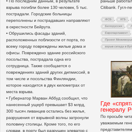
раньше работал
• По последним данным, в результате
Citibank. Гугл-
взрыва погибли более 130 человек, 5 тыс.
пострадали. Городские больницы
,
,
ФСБ
КГБ
переполнены и пострадавших направляют
,
в окрестности Бейрута.
Белоруссия
,
• Обрушились фасады зданий,
Европарламент
расположенных поблизости от порта, по
Проект Межиморь
всему городу повреждены жилые дома и
взрыв склада в Вр
офисы. Повреждено здание российского
посольства, пострадала одна его
сотрудница. Также сообщается о
повреждениях зданий других дипмиссий, в
том числе и посольства Финляндии,
которое находится в двух километрах от
места взрыва.
• Губернатор Марван Аббуд сообщил, что
Где «спрят
нанесенный ущерб превышает $3 млрд,
генералу 
300 тысяч ливанцев остались без жилья,
По просьбе чит
разрушения от взрывной волны затронули
уважаемым гене
половину столицы. Кроме того, по его
представителям
словам, в порту был разрушен элеватор с