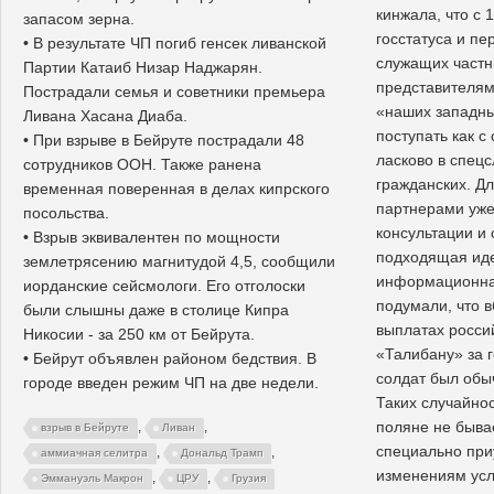
кинжала, что с 
запасом зерна.
госстатуса и пе
• В результате ЧП погиб генсек ливанской
служащих частн
Партии Катаиб Низар Наджарян.
представителям
Пострадали семья и советники премьера
«наших западн
Ливана Хасана Диаба.
поступать как с
• При взрыве в Бейруте пострадали 48
ласково в спец
сотрудников ООН. Также ранена
гражданских. Д
временная поверенная в делах кипрского
партнерами уж
посольства.
консультации и
• Взрыв эквивалентен по мощности
подходящая иде
землетрясению магнитудой 4,5, сообщили
информационная
иорданские сейсмологи. Его отголоски
подумали, что 
были слышны даже в столице Кипра
выплатах росс
Никосии - за 250 км от Бейрута.
«Талибану» за 
• Бейрут объявлен районом бедствия. В
солдат был обы
городе введен режим ЧП на две недели.
Таких случайно
поляне не бывае
,
,
взрыв в Бейруте
Ливан
специально при
,
,
аммиачная селитра
Дональд Трамп
изменениям усл
,
,
Эммануэль Макрон
ЦРУ
Грузия