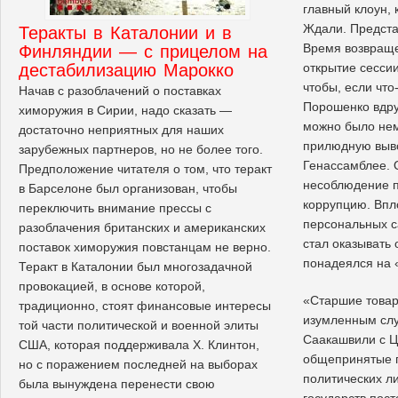
главный клоун, 
Ждали. Предста
Теракты в Каталонии и в
Время возвраще
Финляндии — с прицелом на
дестабилизацию Марокко
открытие сесси
чтобы, если что-
Начав с разоблачений о поставках
Порошенко вдру
химоружия в Сирии, надо сказать —
можно было нем
достаточно неприятных для наших
прилюдную выв
зарубежных партнеров, но не более того.
Генассамблее. О
Предположение читателя о том, что теракт
несоблюдение п
в Барселоне был организован, чтобы
коррупцию. Впл
переключить внимание прессы с
персональных с
разоблачения британских и американских
стал оказывать 
поставок химоружия повстанцам не верно.
понадеялся на 
Теракт в Каталонии был многозадачной
провокацией, в основе которой,
«Старшие товар
традиционно, стоят финансовые интересы
изумленным слу
той части политической и военной элиты
Саакашвили с Ц
США, которая поддерживала Х. Клинтон,
общепринятые 
но с поражением последней на выборах
политических л
была вынуждена перенести свою
государств пост