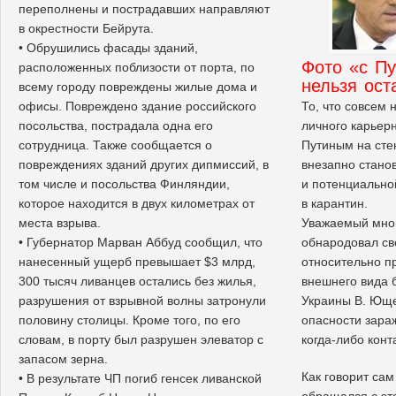
переполнены и пострадавших направляют
в окрестности Бейрута.
• Обрушились фасады зданий,
Фото «с П
расположенных поблизости от порта, по
нельзя ост
всему городу повреждены жилые дома и
То, что совсем
офисы. Повреждено здание российского
личного карьерн
посольства, пострадала одна его
Путиным на сте
сотрудница. Также сообщается о
внезапно стано
повреждениях зданий других дипмиссий, в
и потенциально
том числе и посольства Финляндии,
в карантин.
которое находится в двух километрах от
Уважаемый мною
места взрыва.
обнародовал св
• Губернатор Марван Аббуд сообщил, что
относительно п
нанесенный ущерб превышает $3 млрд,
внешнего вида 
300 тысяч ливанцев остались без жилья,
Украины В. Юще
разрушения от взрывной волны затронули
опасности зараж
половину столицы. Кроме того, по его
когда-либо конт
словам, в порту был разрушен элеватор с
запасом зерна.
Как говорит сам
• В результате ЧП погиб генсек ливанской
обращался с эт