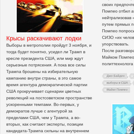
своих предпочт
Помпео отбил а
нейтрализовав 
путем прямых п
Помпео попроси
Крысы раскачивают лодки
СИЗО «их челов
упорствовать.
Выборы в метрополии пройдут 3 ноября, и
После разговор
тогда будет понятно, усидел ли Трамп в
Майком Помпео,
кресле президента США, или мир ждут
политтехнолога
серьезные потрясения. А пока все силы
Трампа брошены на избирательную
,
Джо Байден
кампанию внутри страны, в это самое
,
выборы в США
время агентура демократической партии
Майкл Помпео
США прокручивает сценарии цветных
революций на постсоветском пространстве
ускоренными темпами. Во-первых, у
демократов лучше с агентурой за
пределами США, чем у Трампа, а во-
вторых, как считают эксперты, позиции
кандидата-Трампа сильны на внутреннем