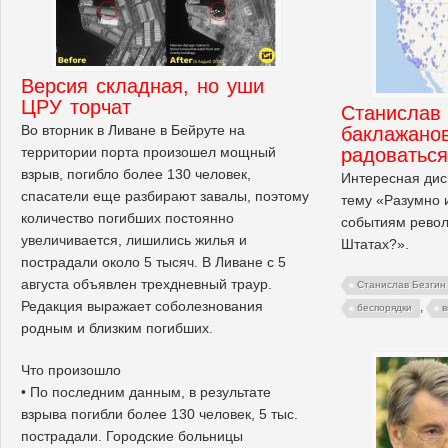
Версия складная, но уши
ЦРУ торчат
Станислав
Во вторник в Ливане в Бейруте на
баклажанов
территории порта произошел мощный
радоватьс
взрыв, погибло более 130 человек,
Интересная дис
спасатели еще разбирают завалы, поэтому
тему «Разумно 
количество погибших постоянно
событиям револ
увеличивается, лишились жилья и
Штатах?».
пострадали около 5 тысяч. В Ливане с 5
августа объявлен трехдневный траур.
Станислав Безгин
Редакция выражает соболезнования
,
беспорядки
в
родным и близким погибших.
Что произошло
• По последним данным, в результате
взрыва погибли более 130 человек, 5 тыс.
пострадали. Городские больницы