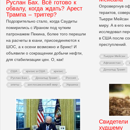
Руслан Бах. Всё готово к
Опровергнув о
обвалу, когда ждать? Арест
терактов, сове
Трампа – триггер?
Тьерри Мейсан 
Подозрительно стало, когда Саудиты
миру. А в его кн
помирились с Ираном под чутким
исследовал пер
патронажем Пекина, более того перешли
в США после со
на расчеты в юани, присоединяются к
преступлений.
ШОС, а к осени возможно и Брикс! И
объявили о сокращении добычи нефти,
,
Тьерри Мейсан
для стабилизации цен. О, как!
,
Афганистан
Дональд Трамп
,
,
,
США
кризис в США
кризис
,
,
,
Руслан Бах
Дональд Трамп
Россия
,
,
элиты
англосаксонский мир
Украина
Свидетели 
худшему