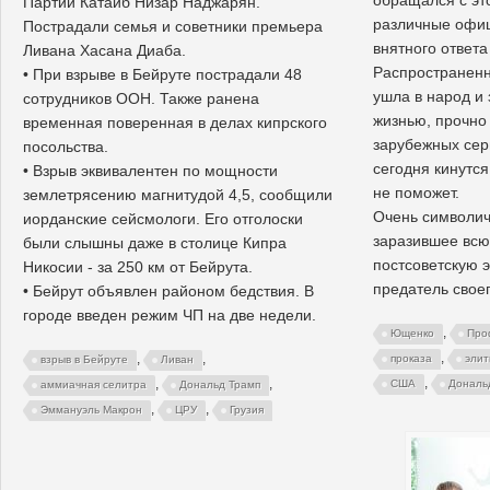
Партии Катаиб Низар Наджарян.
различные офиц
Пострадали семья и советники премьера
внятного ответа
Ливана Хасана Диаба.
Распространен
• При взрыве в Бейруте пострадали 48
ушла в народ и
сотрудников ООН. Также ранена
жизнью, прочно
временная поверенная в делах кипрского
зарубежных сер
посольства.
сегодня кинутс
• Взрыв эквивалентен по мощности
не поможет.
землетрясению магнитудой 4,5, сообщили
Очень символич
иорданские сейсмологи. Его отголоски
заразившее всю
были слышны даже в столице Кипра
постсоветскую э
Никосии - за 250 км от Бейрута.
предатель свое
• Бейрут объявлен районом бедствия. В
городе введен режим ЧП на две недели.
,
Ющенко
Про
,
,
,
проказа
эли
взрыв в Бейруте
Ливан
,
,
,
США
Дональ
аммиачная селитра
Дональд Трамп
,
,
Эммануэль Макрон
ЦРУ
Грузия