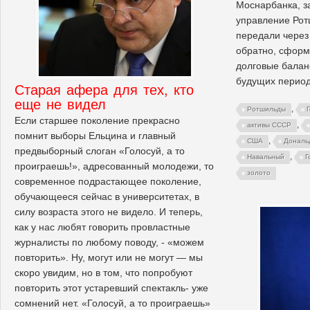
Моснарбанка, з
управление Рот
передали через
обратно, сформ
долговые балан
будущих период
Старая афера для тех, кто
еще не видел
,
Ротшильды
Если старшее поколение прекрасно
,
активы СССР
помнит выборы Ельцина и главный
,
США
Дональ
предвыборный слоган «Голосуй, а то
,
Навальный
Г
проиграешь!», адресованный молодежи, то
золото
современное подрастающее поколение,
обучающееся сейчас в университетах, в
силу возраста этого не видело. И теперь,
как у нас любят говорить провластные
журналисты по любому поводу, - «можем
повторить». Ну, могут или не могут — мы
скоро увидим, но в том, что попробуют
повторить этот устаревший спектакль- уже
сомнений нет. «Голосуй, а то проиграешь»