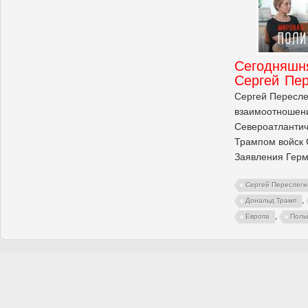
Сегодняшн
Сергей Пе
Сергей Пересле
взаимоотношен
Североатлантич
Трампом войск 
Заявления Герм
Сергей Переслеги
,
Дональд Трамп
,
Европа
Поль