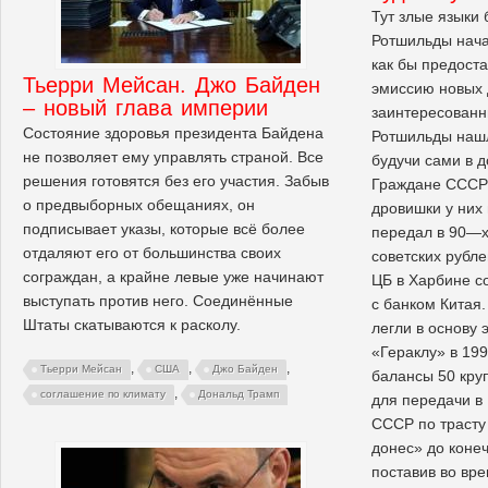
Тут злые языки 
Ротшильды нача
как бы предост
Тьерри Мейсан. Джо Байден
эмиссию новых д
– новый глава империи
заинтересованн
Состояние здоровья президента Байдена
Ротшильды нашл
не позволяет ему управлять страной. Все
будучи сами в д
решения готовятся без его участия. Забыв
Граждане СССР у
о предвыборных обещаниях, он
дровишки у них
подписывает указы, которые всё более
передал в 90—х
отдаляют его от большинства своих
советских рубле
сограждан, а крайне левые уже начинают
ЦБ в Харбине с
выступать против него. Соединённые
с банком Китая
Штаты скатываются к расколу.
легли в основу 
«Гераклу» в 19
,
,
,
Тьерри Мейсан
США
Джо Байден
балансы 50 кру
,
соглашение по климату
Дональд Трамп
для передачи в
СССР по трасту
донес» до конеч
поставив во вр