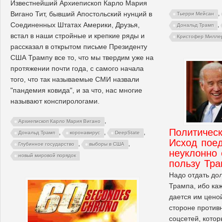
Известнейший Архиепископ Карло Мария
Вигано Тит, бывший Апостольский нунций в
,
Тьерри Мейсан
Соединенных Штатах Америки, Друзья,
,
Дональд Трамп
встал в наши стройные и крепкие ряды и
Кристофер Милле
рассказал в открытом письме Президенту
США Трампу все то, что мы твердим уже на
протяжении почти года, с самого начала
того, что так называемые СМИ назвали
"пандемия ковида", и за что, нас многие
называют конспирологами.
,
Архиепископ Карло Мария Вигано
Политическ
,
,
,
Дональд Трамп
коронавирус
DeepState
Исход пое
,
,
Глубинное государство
выборы в США
неуклонно 
новый мировой порядок
пользу Тр
Надо отдать до
Трампа, ибо каж
дается им цено
стороне против
соцсетей, кото