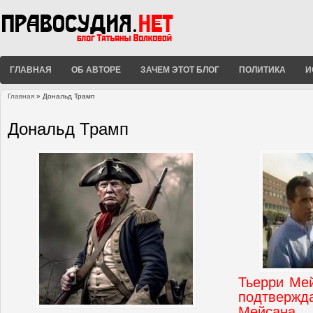
ГЛАВНАЯ
ОБ АВТОРЕ
ЗАЧЕМ ЭТОТ БЛОГ
ПОЛИТИКА
И
Главная
» Дональд Трамп
Вы здесь
Дональд Трамп
Тьерри Мей
подтвержда
Мейсана