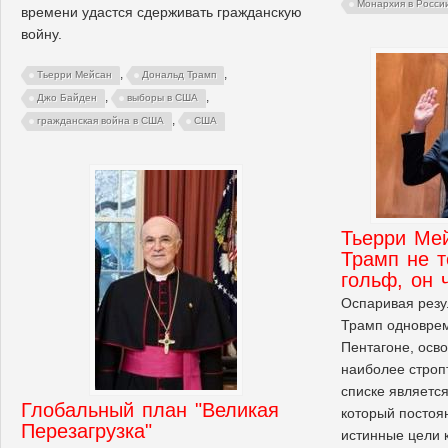
Монархия в Росси
времени удастся сдерживать гражданскую
войну.
,
,
Тьерри Мейсан
Дональд Трамп
,
,
Джо Байден
выборы в США
,
гражданская война в США
США
Тьерри Ме
Трамп не т
гольф, он 
Оспаривая резу
Трамп одноврем
Пентагоне, осв
наиболее строп
списке являетс
Глобальный план "Великая
который постоя
Перезагрузка"
истинные цели 