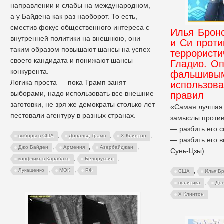
направлении и слабы на международном,
а у Байдена как раз наоборот. То есть,
сместив фокус общественного интереса с
Илья Бронс
внутренней политики на внешнюю, они
и Си проти
таким образом повышают шансы на успех
террористи
своего кандидата и понижают шансы
Гладио. О
конкурента.
фальшивым
Логика проста — пока Трамп занят
использова
выборами, надо использовать все внешние
правил
заготовки, не зря же демократы столько лет
«Самая лучшая 
пестовали агентуру в разных странах.
замыслы против
— разбить его 
,
,
,
выборы в США
Дональд Трамп
Х Клинтон
— разбить его в
,
,
,
Джо Байден
Армения
Азербайджан
Сунь-Цзы)
,
,
конфликт в Карабахе
Белоруссия
,
,
Лукашенко
МОК
РФ
,
США
Илья Б
,
политика
До
Х Клинтон