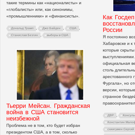
такие термины как «националисты» и
«глобалисты» или, как синонимы,
«промышленники» и «финансисты».
Как Госдеп
восстанов
,
,
,
России
Дональд Трамп
Джо Байден
США
,
Станислав Безгин
выборы в США
Я постоянно во
Хабаровске и к
которые скрыт
выступлениями
официальная ве
столь длительн
арестованного 
Фургала», но о
версии, которы
странное безде
правоохранител
Тьерри Мейсан. Гражданская
война в США становится
,
ДВР
Консул
неизбежной
Константин Мало
Проблема не в том, кто будет избран
схиигумен Сергий
президентом США, а в том, сколько