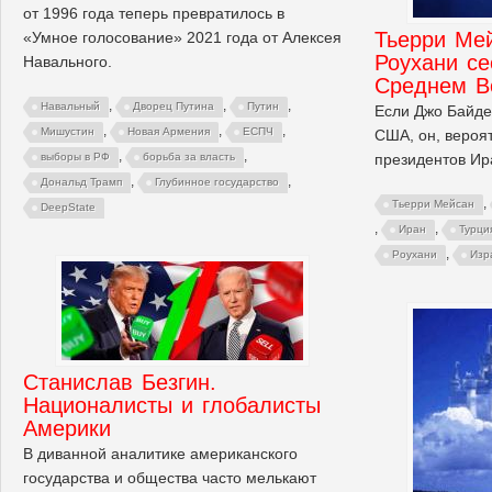
от 1996 года теперь превратилось в
Тьерри Ме
«Умное голосование» 2021 года от Алексея
Роухани се
Навального.
Среднем В
,
,
,
Навальный
Дворец Путина
Путин
Если Джо Байде
,
,
,
Мишустин
Новая Армения
ЕСПЧ
США, он, вероя
,
,
президентов Ир
выборы в РФ
борьба за власть
,
,
Дональд Трамп
Глубинное государство
,
Тьерри Мейсан
DeepState
,
,
Иран
Турци
,
Роухани
Изр
Станислав Безгин.
Националисты и глобалисты
Америки
В диванной аналитике американского
государства и общества часто мелькают