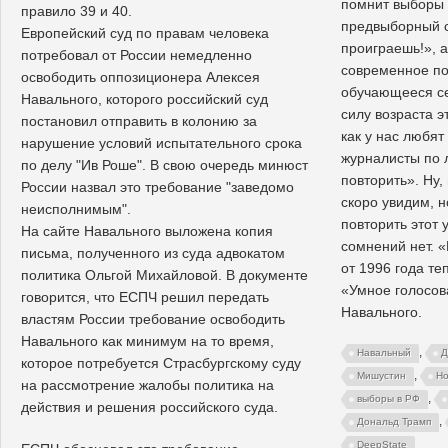
помнит выборы 
правило 39 и 40.
предвыборный с
Европейский суд по правам человека
проиграешь!», 
потребовал от России немедленно
современное п
освободить оппозиционера Алексея
обучающееся се
Навального, которого российский суд
силу возраста э
постановил отправить в колонию за
как у нас любят
нарушение условий испытательного срока
журналисты по 
по делу "Ив Роше". В свою очередь минюст
повторить». Ну,
России назвал это требование "заведомо
скоро увидим, н
неисполнимым".
повторить этот 
На сайте Навального выложена копия
сомнений нет. «
письма, полученного из суда адвокатом
от 1996 года те
политика Ольгой Михайловой. В документе
«Умное голосов
говорится, что ЕСПЧ решил передать
Навального.
властям России требование освободить
Навального как минимум на то время,
,
Навальный
Д
которое потребуется Страсбургскому суду
,
Мишустин
Но
на рассмотрение жалобы политика на
,
выборы в РФ
действия и решения российского суда.
,
Дональд Трамп
DeepState