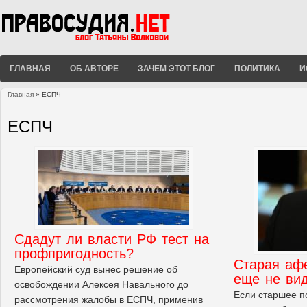
ГЛАВНАЯ
ОБ АВТОРЕ
ЗАЧЕМ ЭТОТ БЛОГ
ПОЛИТИКА
И
Главная
» ЕСПЧ
Вы здесь
ЕСПЧ
Сдадут ли власти РФ тест на
профпригодность?
Старая афе
Европейский суд вынес решение об
еще не ви
освобождении Алексея Навального до
Если старшее п
рассмотрения жалобы в ЕСПЧ, применив