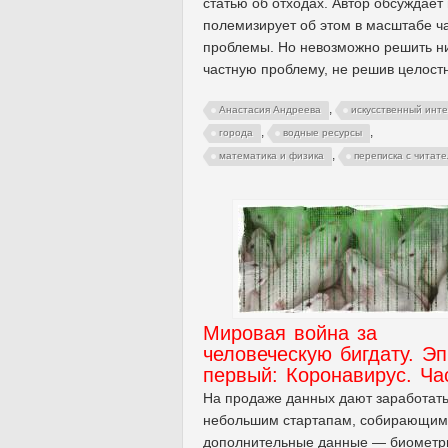
статью об отходах. Автор обсуждает 
полемизирует об этом в масштабе ч
проблемы. Но невозможно решить н
частную проблему, не решив целост
,
Анастасия Андреева
искусственный инт
,
,
города
водные ресурсы
,
математика и физика
переписка с читат
Мировая война за
человеческую бигдату. Э
первый: Коронавирус. Ча
На продаже данных дают заработат
небольшим стартапам, собирающим
дополнительные данные — биометр