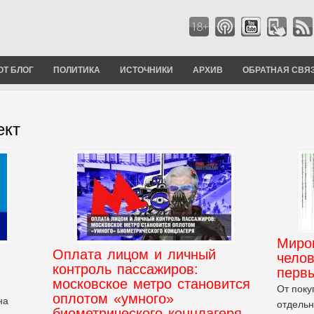
ОТ БЛОГ
ПОЛИТИКА
ИСТОЧНИКИ
АРХИВ
ОБРАТНАЯ СВЯ
ект
Миро
Оплата лицом и личный
челов
контроль пассажиров:
первы
московское метро становится
От поку
оплотом «умного»
на
отдельн
биометрического концлагеря