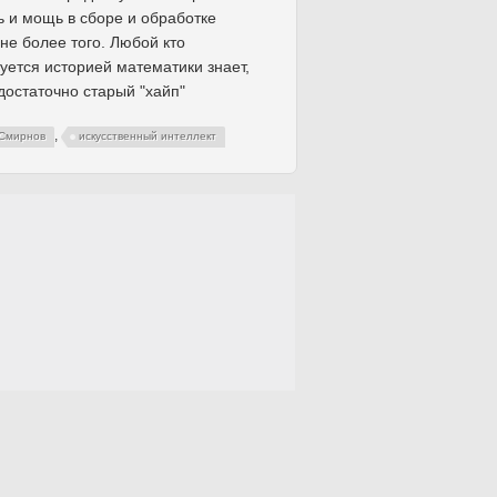
ь и мощь в сборе и обработке
не более того. Любой кто
уется историей математики знает,
 достаточно старый "хайп"
,
Смирнов
искусственный интеллект