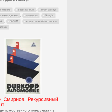
,
,
,
Шнуренко
базы данных
коронавирус
,
,
,
альные данные
наночипы
Google
,
,
ok
FAGMA
искусственный интеллект
агемы
н Смирнов. Рекурсивный
нт
ду искусственного интеллекта - в