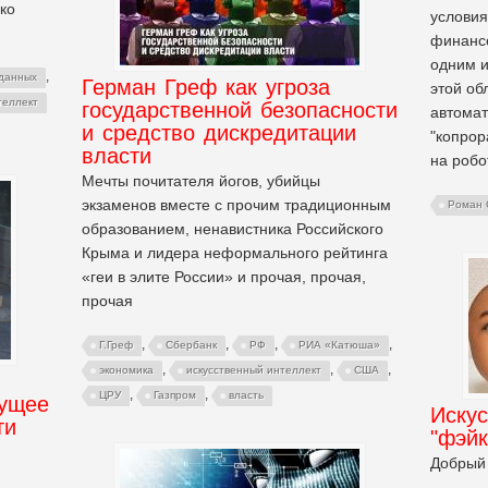
ко
условия
финанс
одним и
,
данных
Герман Греф как угроза
этой об
теллект
государственной безопасности
автома
и средство дискредитации
"копрор
власти
на робо
Мечты почитателя йогов, убийцы
экзаменов вместе с прочим традиционным
Роман 
образованием, ненавистника Российского
Крыма и лидера неформального рейтинга
«геи в элите России» и прочая, прочая,
прочая
,
,
,
,
Г.Греф
Сбербанк
РФ
РИА «Катюша»
,
,
,
экономика
искусственный интеллект
США
,
,
ЦРУ
Газпром
власть
дущее
Искус
ти
"фэйк
Добрый 