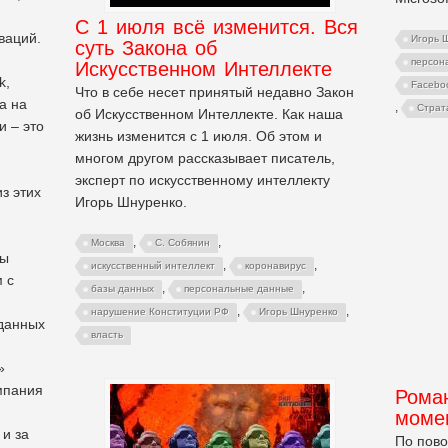
С 1 июля всё изменится. Вся
ваций.
Игорь 
суть Закона об
персон
Искусственном Интеллекте
k,
Facebo
Что в себе несет принятый недавно Закон
на на
,
Страт
об Искусственном Интеллекте. Как наша
и – это
жизнь изменится с 1 июля. Об этом и
многом другом рассказывает писатель,
эксперт по искусственному интеллекту
з этих
Игорь Шнуренко.
,
,
Москва
С. Собянин
ты
,
,
искусственный интеллект
коронавирус
 с
,
,
базы данных
персональные данные
,
,
нарушение Конституции РФ
Игорь Шнуренко
данных
власть
»
мпания
Рома
моме
 и за
По пово