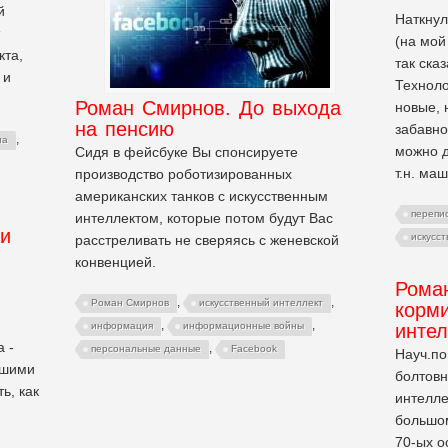
й
Наткнул
(на мой
кта,
так ска
 и
Техноло
Роман Смирнов. До выхода
новые, 
на пенсию
забавно
,
на
можно д
Сидя в фейсбуке Вы спонсируете
т.н. ма
производство роботизированных
американских танков с искусственным
перепи
интеллектом, которые потом будут Вас
ки
искусс
расстреливать не сверяясь с женевской
конвенцией.
Рома
,
,
Роман Смирнов
искусственный интеллект
корми
,
,
интел
информация
информационные войны
 -
,
персональные данные
Facebook
Науч.п
ьшими
болтовн
ь, как
интелле
большом
70-ых о