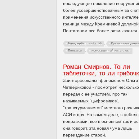
последующее поколение вооружени
более усовершенствованным за счет
применения искусственного интелле
граница между Кремниевой долиной
Пентагоном все более размывается.
,
Бильдербергский клуб
Кремниевая доли
,
Пентагон
искусственный интеллект
Роман Смирнов. То ли
таблеточки, то ли грибоч
Заинтересовался феноменом Ольги
Четвериковой - посмотрел несколько
передач с ее участием, про так
называемых "цыфровиков",
"трансгурманистов" местного разлива
АСИ и прч. На самом деле, с небол
поправками, все в основном так и ест
она говорит, эта новая чума лишь
переиздание старой.