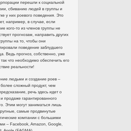
орпорации перешли к социальной
ии, сбиванию людей в группы и
ке у них роевого поведения. Это
ет, например, в случае, если
ие кого-то из членов группы не
ствует прогнозам, направить других
группы на то, чтобы они
тировали поведение заблудшего
а. Ведь прогноз, собственно, уже
 так что необходимо обеспечить его
ствие реальности!
ние людьми и создание роев –
 более сложный продукт, чем
предсказание, речь здесь идет о
 и продаже гарантированного
о. Этим могут заниматься лишь
крупные, самые продвинутые
гические компании с большими
ми – Facebook, Amazon, Google,
ft, Apple (FAGMA).