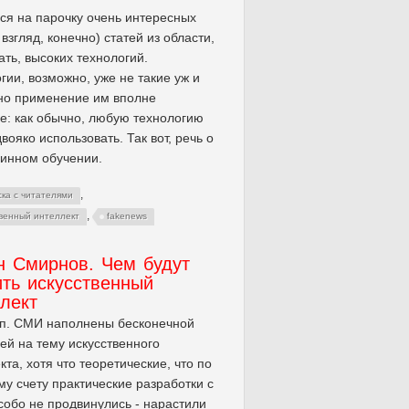
ся на парочку очень интересных
 взгляд, конечно) статей из области,
зать, высоких технологий.
гии, возможно, уже не такие уж и
но применение им вполне
е: как обычно, любую технологию
вояко использовать. Так вот, речь о
шинном обучении.
,
ска с читателями
,
твенный интеллект
fakenews
н Смирнов. Чем будут
ть искусственный
лект
оп. СМИ наполнены бесконечной
ей на тему искусственного
кта, хотя что теоретические, что по
у счету практические разработки с
собо не продвинулись - нарастили