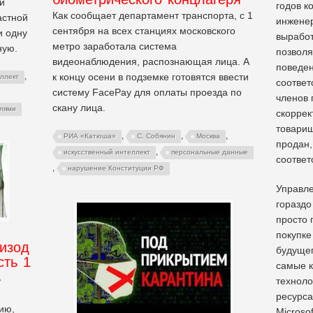
и
годов к
Как сообщает департамент транспорта, с 1
астной
инженер
сентября на всех станциях московского
и одну
выработ
метро заработала система
ную.
позволя
видеонаблюдения, распознающая лица. А
поведен
к концу осени в подземке готовятся ввести
,
еллект
соответ
систему FacePay для оплаты проезда по
членов 
скану лица.
елями
скоррек
товарищ
,
,
,
РИА «Катюша»
С. Собянин
Москва
продан,
,
искусственный интеллект
персональные данные
соответ
,
нарушение Конституции РФ
Управле
гораздо
просто 
покупке
пизод
будущег
сть 1
самые 
ь
техноло
ресурса
ию,
Microso