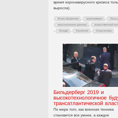
время коронавирусного кризиса толь
выросла).
,
,
Игорь Шнуренко
коронавирус
базы 
,
персональные данные
искусственный ин
,
,
,
Google
Facebook
Стратагемы
Бильдерберг 2019 и
высокотехнологичное бу
трансатлантической влас
По мере того, как военная техника
становится все умнее, а каждое