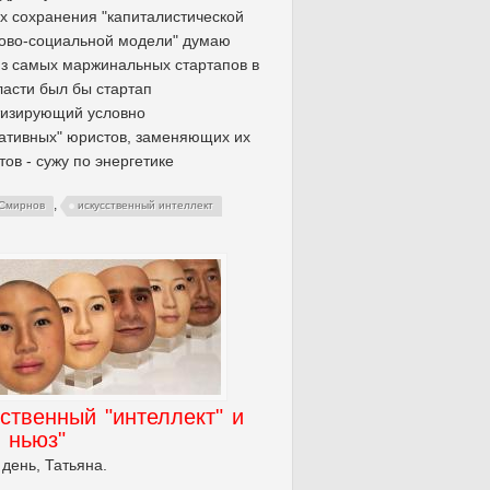
х сохранения "капиталистической
ово-социальной модели" думаю
з самых маржинальных стартапов в
ласти был бы стартап
тизирующий условно
ативных" юристов, заменяющих их
тов - сужу по энергетике
,
Смирнов
искусственный интеллект
ственный "интеллект" и
 ньюз"
день, Татьяна.