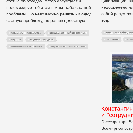
цивилизации, зн
статью об отходах. Автор обсуждает и
недооценено ил
полемизирует об этом в масштабе частной
собой разумеющ
проблемы. Но невозможно решить ни одну
вод.
частную проблему, не решив целостную.
,
,
Анастасия Андрее
Анастасия Андреева
искусственный интеллект
,
,
,
экология
очи
города
водные ресурсы
,
математика и физика
переписка с читателями
Константи
и "сотрудн
Госсекретарь В
Всемирной встр