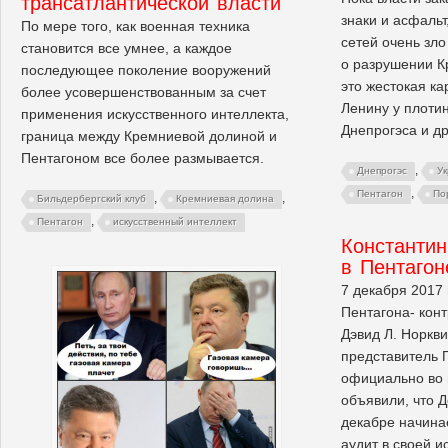
трансатлантической власти
знаки и асфаль
По мере того, как военная техника
сетей очень зло
становится все умнее, а каждое
о разрушении Кр
последующее поколение вооружений
это жестокая ка
более усовершенствованным за счет
Ленину у плоти
применения искусственного интеллекта,
Днепрогэса и д
граница между Кремниевой долиной и
Пентагоном все более размывается.
,
Днепрогэс
У
,
Пентагон
По
,
,
Бильдербергский клуб
Кремниевая долина
,
Пентагон
искусственный интеллект
Константин
в Пентаго
7 декабря 2017 
Пентагона- кон
Дэвид Л. Норкви
представитель П
официально во 
объявили, что 
декабре начин
аудит в своей и