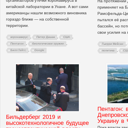
организаторов утечки коронавируса в
На протяжении 
китайской лаборатории в Ухане. А вот сами
применяет на Б
американцы нашли возможного виновника
Рамсфельда-Цеб
гораздо ближе — на собственной
пытался её рас
территории.
бассейн, но пот
свои усилия на 
,
,
,
коронавирус
Питер Дашак
США
,
,
,
Пентагон
биологическое оружие
Тьерри Мейсан
,
,
Билл Гейтс
Google
политика
СШ
Пентагон: 
Днепровско
Бильдерберг 2019 и
Украину в
высокотехнологичное будущее
Пока власти за