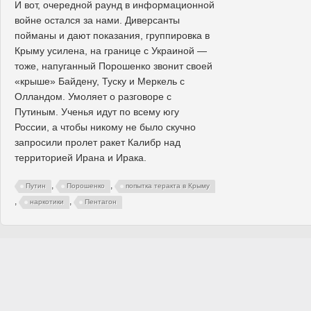
И вот, очередной раунд в информационной
войне остался за нами. Диверсанты
пойманы и дают показания, группировка в
Крыму усилена, на границе с Украиной —
тоже, напуганный Порошенко звонит своей
«крыше» Байдену, Туску и Меркель с
Олландом. Умоляет о разговоре с
Путиным. Ученья идут по всему югу
России, а чтобы никому не было скучно
запросили пролет ракет Калибр над
территорией Ирана и Ирака.
,
,
Путин
Порошенко
попытка теракта в Крыму
,
,
наркотики
Пентагон