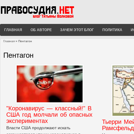
ГЛАВНАЯ
ОБ АВТОРЕ
ЗАЧЕМ ЭТОТ БЛОГ
ПОЛИТИКА
И
Главная
» Пентагон
Вы здесь
Пентагон
"Коронавирус — классный!" В
США год молчали об опасных
экспериментах
Тьерри Мей
Рамсфельд
Власти США продолжают искать