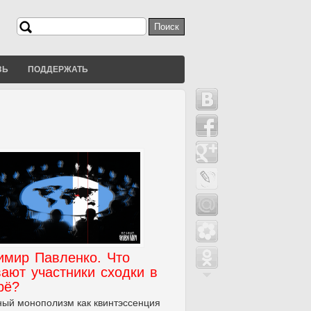
Поиск
Форма поиска
ЗЬ
ПОДДЕРЖАТЬ
имир Павленко. Что
ают участники сходки в
рё?
ый монополизм как квинтэссенция