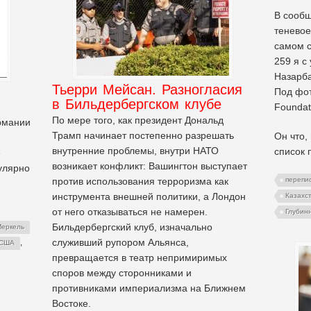
В сообщ
теневое
самом 
259 я с
Назарба
Тьерри Мейсан. Разногласия
Под фот
в Бильдербергском клубе
Foundat
По мере того, как президент Дональд
рмании
Трамп начинает постепенно разрешать
Он что,
внутренние проблемы, внутри НАТО
список 
е
возникает конфликт: Вашингтон выступает
улярно
против использования терроризма как
перепи
инструмента внешней политики, а Лондон
Казахс
от него отказываться не намерен.
Глубин
Бильдербергский клуб, изначально
еркель
служивший рупором Альянса,
,
США
превращается в театр непримиримых
споров между сторонниками и
противниками империализма на Ближнем
Востоке.