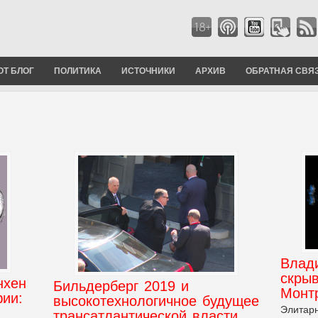
ОТ БЛОГ
ПОЛИТИКА
ИСТОЧНИКИ
АРХИВ
ОБРАТНАЯ СВЯ
Влад
скрыв
нхен
Бильдерберг 2019 и
Монт
фии:
высокотехнологичное будущее
Элитарн
трансатлантической власти