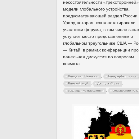
несостоятельности «трехсторонней»
модели глобального устройства,
предусматривающей раздел России 
Уралу, которая, как констатировали
участники форума, в том числе запа
уступает место представлениям о
глобальном треугольнике США — Ро
— Китай, в рамках конференции пр
панельная дискуссия по вопросам
климата.
,
Владимир Павленко
Бильдербергский кл
,
,
Римский клуб
Джордж Сорос
,
сокращение населения
соглашение по к