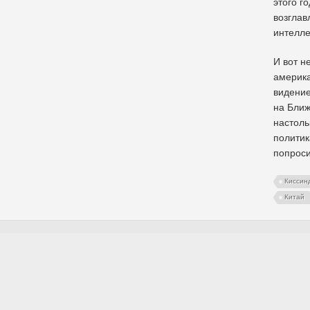
этого г
возглав
интелле
И вот н
америка
видение
на Ближ
настоль
политик
попроси
Киссин
Китай