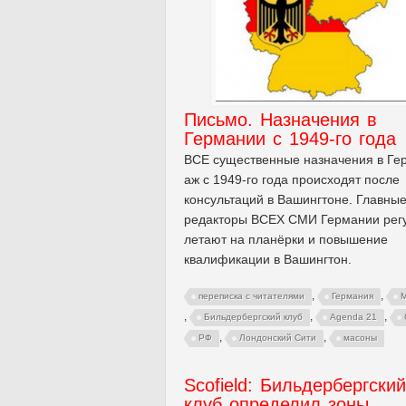
Письмо. Назначения в
Германии с 1949-го года
ВСЕ существенные назначения в Ге
аж с 1949-го года происходят после
консультаций в Вашингтоне. Главны
редакторы ВСЕХ СМИ Германии рег
летают на планёрки и повышение
квалификации в Вашингтон.
,
,
переписка с читателями
Германия
М
,
,
,
Бильдербергский клуб
Agenda 21
,
,
РФ
Лондонский Сити
масоны
Scofield: Бильдербергский
клуб определил зоны