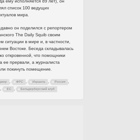
ода ему исполняется 89 лет), он
лял список 100 ведущих
ктуалов мира.
едавно он поделился с репортером
нского The Daily Squib своим
м ситуации в мире и, в частности,
нем Востоке. Беседа складывалась
ко откровенной, что помощники
а ее прервали, а журналиста
ли покинуть помещение.
,
,
,
,
джер
ФРС
Израиль
Россия
,
,
ЕС
Бильдербергский клуб