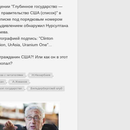
ении "Глубинное государство —
 правительство США (список)" в
списке под порядковым номером
 удивлением обнаружил Нурсултана
ева.
ографией подпись: "Clinton
ion, UrAsia, Uranium One"...
 гражданин США?! Или как он в этот
попал?
,
,
ска с читателями
Н.Назарбаев
,
,
тан
А.Усманов
,
ное государство
Бильдербергский клуб