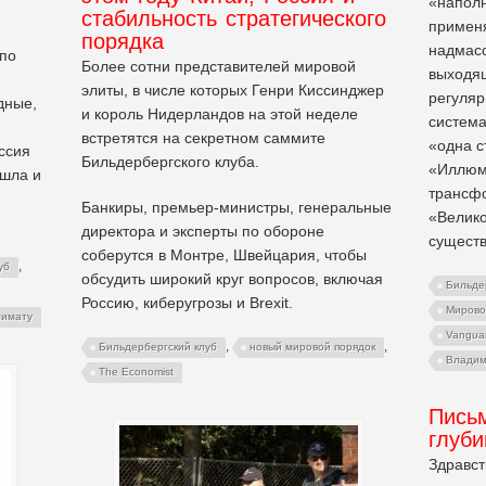
«наполн
стабильность стратегического
примен
порядка
надмасо
по
Более сотни представителей мировой
выходя
элиты, в числе которых Генри Киссинджер
регуляр
дные,
и король Нидерландов на этой неделе
система
встретятся на секретном саммите
«одна с
ссия
Бильдербергского клуба.
«Иллюм
ошла и
трансф
Банкиры, премьер-министры, генеральные
«Велико
директора и эксперты по обороне
существ
соберутся в Монтре, Швейцария, чтобы
,
уб
обсудить широкий круг вопросов, включая
Бильде
Россию, киберугрозы и Brexit.
Мирово
лимату
Vangua
,
,
Бильдербергский клуб
новый мировой порядок
Владим
The Economist
Письм
глуби
Здравст