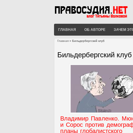
ГЛАВНАЯ
ОБ АВТОРЕ
ЗАЧЕМ ЭТ
Главная
» Бильдербергский клуб
Вы здесь
Бильдербергский клуб
Владимир Павленко. Мю
и Сорос против демогра
планы глобалистского