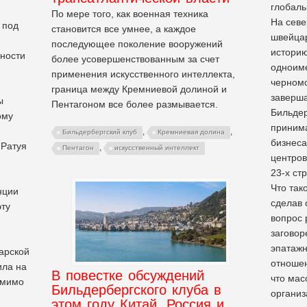
глобаль
По мере того, как военная техника
На севе
 под
становится все умнее, а каждое
швейца
последующее поколение вооружений
историю
ности
более усовершенствованным за счет
одноиме
применения искусственного интеллекта,
черномо
граница между Кремниевой долиной и
заверша
ы
Пентагоном все более размывается.
Бильдер
ому
принима
,
,
Бильдербергский клуб
Кремниевая долина
бизнеса
 Ратуя
,
Пентагон
искусственный интеллект
центров
23-х ст
Что так
нции
сделав 
эту
вопрос 
заговор
эпатажн
арской
отношен
ила на
В повестке обсуждений
что мас
омимо
Бильдербергского клуба в
организ
этом году Китай, Россия и