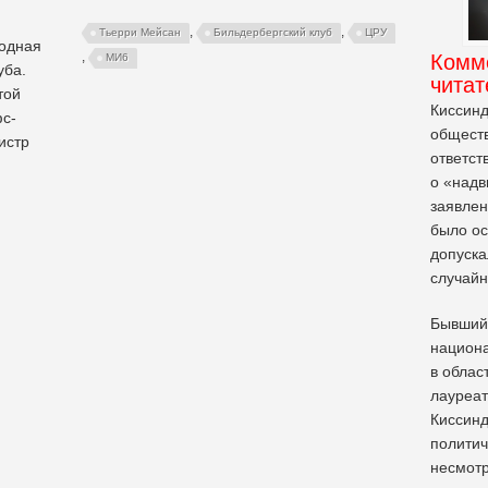
,
,
Тьерри Мейсан
Бильдербергский клуб
ЦРУ
годная
,
Комм
МИ6
уба.
читат
той
Киссинд
фс-
общест
истр
ответст
о «над
заявлен
было ос
допуска
случайн
Бывший 
национа
в облас
лауреат
Киссинд
политич
несмотр