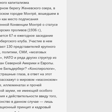
ного капитализма
рном берегу Женевского озера, в
рском городке Монтрё, вошедшем в
 как место подписания
нной Конвенции Монтрё о статусе
рских проливов (1936 г.),
ется 67-е ежегодное заседание
бергского клуба. Участие в нем
ют 130 представителей крупного
, политики, СМИ, «мозговых
», НАТО и ряда других структур из
ран Северной Америки и Европы.
ое Бильдерберг? «Конспирологи»,
страшные глаза, в ответ на этот
расскажут о мировом «масонском»
е, иллюминатах и прочей
ой зауми, не имеющей особого
ия к действительности ввиду того,
онство в данном случае — лишь
ационный принцип и кадровый