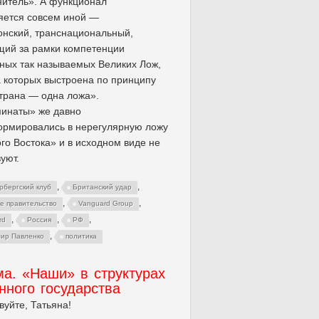
итель». А функционал
яется совсем иной —
нский, транснациональный,
щий за рамки компетенции
ных так называемых Великих Лож,
 которых выстроена по принципу
трана — одна ложа».
инаты» же давно
ормировались в нерегулярную ложу
го Востока» и в исходном виде не
уют.
,
,
рбергский клуб
Британский удар
,
,
е правительство
Vanguard Group
,
,
,
rd
Россия
РФ
,
ир Павленко
политика
а. «Наши» в структурах
нного государства
вуйте, Татьяна!