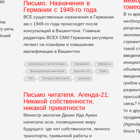
мемо
ода
Письмо. Назначения в
гоме
Германии с 1949-го года
В то вр
ВСЕ существенные назначения в Германии
необхо
так
аж с 1949-го года происходят после
реорган
ту речь
консультаций в Вашингтоне. Главные
экономи
йский
редакторы ВСЕХ СМИ Германии регулярно
стремит
летают на планёрки и повышение
такой с
квалификации в Вашингтон.
введени
инициа
,
,
переписка с читателями
Германия
Меркель
объявле
,
,
,
,
Бильдербергский клуб
Agenda 21
США
введени
,
,
РФ
Лондонский Сити
масоны
грибов 
разрек
Письмо читателя. Агенда-21:
прессой
Никакой собственности,
связь? 
никакой приватности
то и др
Министр экологии Дании Ида Аукен
продвиж
написала эссе, посвященное миру
(Agenda
будущего: где нет собственности, личного
блоге П
транспорта, привычной работы и