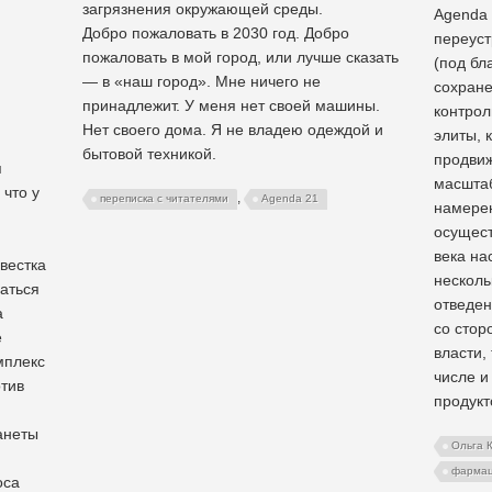
загрязнения окружающей среды.
Agenda 
Добро пожаловать в 2030 год. Добро
переуст
пожаловать в мой город, или лучше сказать
(под бл
— в «наш город». Мне ничего не
сохране
принадлежит. У меня нет своей машины.
контрол
ы
Нет своего дома. Я не владею одеждой и
элиты, 
бытовой техникой.
продвиж
я
масштаб
 что у
,
переписка с читателями
Agenda 21
намерен
осущест
века на
вестка
несколь
чаться
отведен
а
со стор
е
власти,
мплекс
числе и
отив
продукт
анеты
Ольга 
фармац
оса