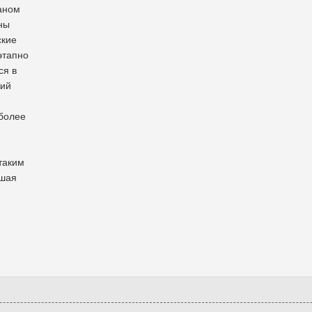
ланом
ны
ские
этапно
ся в
ний
более
,
таким
вшая