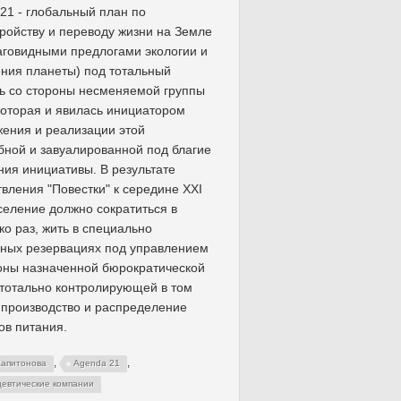
21 - глобальный план по
ройству и переводу жизни на Земле
аговидными предлогами экологии и
ния планеты) под тотальный
ь со стороны несменяемой группы
которая и явилась инициатором
ения и реализации этой
ной и завуалированной под благие
ия инициативы. В результате
вления "Повестки" к середине XXI
селение должно сократиться в
ко раз, жить в специально
ных резервациях под управлением
оны назначенной бюрократической
 тотально контролирующей в том
 производство и распределение
ов питания.
,
,
Капитонова
Agenda 21
евтические компании