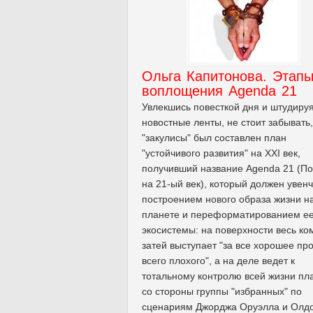
Ольга Капитонова. Этап
воплощения Agenda 21
Увлекшись повесткой дня и штудиру
новостные ленты, не стоит забывать,
"закулисы" был составлен план
"устойчивого развития" на XXI век,
получивший название Agenda 21 (По
на 21-ый век), который должен увен
построением нового образа жизни н
планете и переформатированием е
экосистемы: на поверхности весь ко
затей выступает "за все хорошее пр
всего плохого", а на деле ведет к
тотальному контролю всей жизни пл
со стороны группы "избранных" по
сценариям Джорджа Оруэлла и Олд