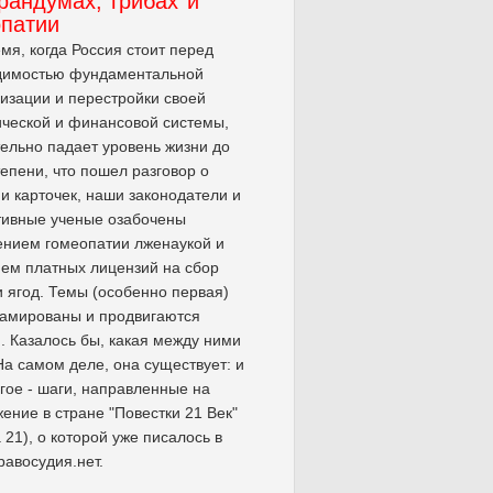
рандумах, грибах и
опатии
емя, когда Россия стоит перед
димостью фундаментальной
изации и перестройки своей
ческой и финансовой системы,
ельно падает уровень жизни до
тепени, что пошел разговор о
и карточек, наши законодатели и
тивные ученые озабочены
нием гомеопатии лженаукой и
ем платных лицензий на сбор
и ягод. Темы (особенно первая)
ламированы и продвигаются
. Казалось бы, какая между ними
На самом деле, она существует: и
угое - шаги, направленные на
ение в стране "Повестки 21 Век"
 21), о которой уже писалось в
равосудия.нет.