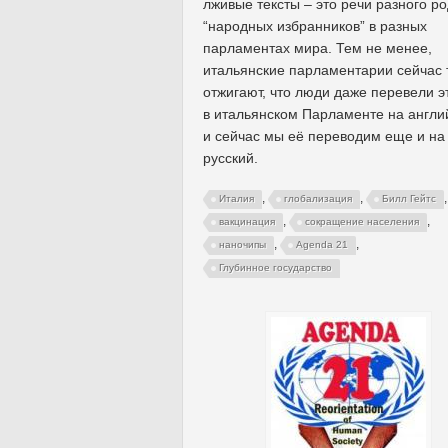
лживые тексты – это речи разного р
“народных избранников” в разных
парламентах мира. Тем не менее,
итальянские парламентарии сейчас 
отжигают, что люди даже перевели э
в итальянском Парламенте на англи
и сейчас мы её переводим еще и на
русский.
,
,
,
Италия
глобализация
Билл Гейтс
,
,
вакцинация
сокращение населения
,
,
наночипы
Agenda 21
Глубинное государство