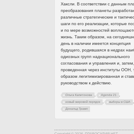
Хаксли. В соответствии с данным п
преобразования планеты разработа
различные стратегические и тактиче
шаги по его реализации, которые по
и по мере возможностей воплощают
жизнь. Таким образом, на сегодняш
день в наличии имеется концепция
будущего, родившаяся в недрах наи
одиозных групп наднационального
согласования и управления и, затем
проведенная через институты ООН, 
образом легитимизированная и ста
руководством к действию.
,
,
Ольга Капитонова
Agenda 21
,
,
новый мировой порядок
выборы в США
Дональд Трамп