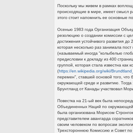
Поскольку мы живем в рамках воплоще
происходящие в мире, имеет смысл ра
этого стоит напомнить ее основные п
Осенью 1983 года Организация Объед
резолюцию о создании комиссии с цел
достижения устойчивого развития до 
которая несколько раз занимала пос
(называемый иногда "колыбелью глоб
предисловии к докладу из 400 стран
группой, которая стала известна как 
(
https://en.wikipedia.org/wiki/Brundtla
перемен", ставшей основой того, чт
окружающей среде и развитию. Тогда 
Брунтланд от Канады участвовал Мори
Повестка на 21-ый век была непосре
Объединенных Наций по окружающей с
была организована Морисом Стронго
представителем авангарда соратнико
своим человеком по вопросам экологи
Трехстороннюю Комиссию и Совет п