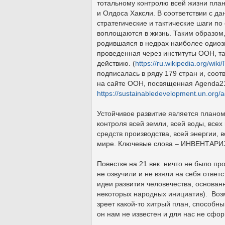
тотальному контролю всей жизни пла
и Олдоса Хаксли. В соответствии с 
стратегические и тактические шаги по
воплощаются в жизнь. Таким образом,
родившаяся в недрах наиболее одиоз
проведенная через институты ООН, т
действию. (
https://ru.wikipedia.org/wi
подписалась в ряду 179 стран и, соо
на сайте ООН, посвященная Agenda2
https://sustainabledevelopment.un.org
Устойчивое развитие является планом
контроля всей земли, всей воды, всех
средств производства, всей энергии, 
мире. Ключевые слова – ИНВЕНТАР
Повестке на 21 век ничто не было про
не озвучили и не взяли на себя отве
идеи развития человечества, основан
некоторых народных инициатив). Возм
зреет какой-то хитрый план, способны
он нам не известен и для нас не сфо