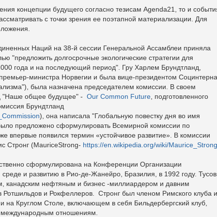
ния концепции будущего согласно тезисам Agenda21, то и событи
ссматривать с точки зрения ее поэтапной материализации. Для
оложения.
иненных Наций на 38-й сессии Генеральной Ассамблеи приняла
ью "предложить долгосрочные экологические стратегии для
2000 года и на последующий период". Гру Харлем Брундтланд,
т премьер-министра Норвегии и была вице-президентом Социнтерн
ализма"), была назначена председателем комиссии. В своем
иц "Наше общее будущее" -
Our Common Future
, подготовленного
комиссия Брундтланд
nd_Commission
), она написала "Глобальную повестку дня во имя
о было предложено сформулировать Всемирной комиссии по
же впервые появился термин «устойчивое развитие». В комиссии
с Стронг (MauriceStrong-
https://en.wikipedia.org/wiki/Maurice_Stron
дственно сформулирована на Конференции Организации
реде и развитию в Рио-де-Жанейро, Бразилия, в 1992 году. Тусов
м, канадским нефтяным и бизнес -миллиардером и давним
в Ротшильдов и Рокфеллеров. Стронг был членом Римского клуба 
и на Круглом Столе, включающем в себя Бильдербергский клуб,
о международным отношениям.