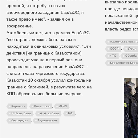
внезапно прояв
прежней, я потребую созыва
прежде невидан
внеочередного заседания ЕврАзЭС, я
неслыханной ще
такое право имею", - заявил он в
начальственной
воскресенье.
власть редко вс
Атамбаев считает, что в рамках ЕврАзЭС
"все страны должны быть равны и
переписка с читат
находиться в одинаковых условиях". "Эти
,
СССР
Украи
действия [на границе с Казахстаном]
,
ФТС
Сберба
происходят уже не в первый раз, они
Королевство Коре
направлены на разрушение ЕврАзЭС", -
считает глава киргизского государства.
Казахстан 10 октября усилил контроль на
границе с Киргизией, в результате чего на
КПП образовались большие очереди.
,
,
,
Киргизия
Казахстан
ИГИЛ
,
,
,
Н.Назарбаев
А. Атамбаев
РФ
,
беспорядки
Таджикистан