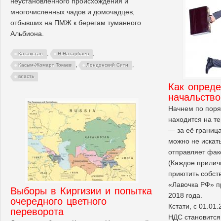
неустановленного происхождения и
многочисленных чадов и домочадцев,
отбывших на ПМЖ к берегам туманного
Альбиона.
,
,
Казахстан
Н.Назарбаев
,
,
Касым-Жомарт Токаев
Лондонский Сити
власть
Как опреде
начальство
Начнем по поря
находится на т
— за её границ
можно не искать,
отправляет фак
(Каждое прилич
приютить собств
«Лавочка РФ» п
Выборы в Киргизии и попытка
2018 года.
очередного цветного
Кстати, с 01.01
переворота
НДС становитс