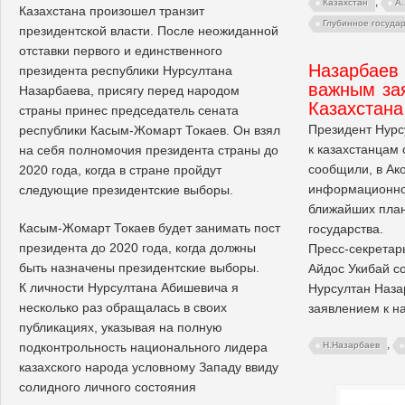
,
Казахстан
А
Казахстана произошел транзит
Глубинное госуда
президентской власти. После неожиданной
отставки первого и единственного
Назарбаев 
президента республики Нурсултана
важным за
Назарбаева, присягу перед народом
Казахстана
страны принес председатель сената
Президент Нурс
республики Касым-Жомарт Токаев. Он взял
к казахстанцам
на себя полномочия президента страны до
сообщили, в Ак
2020 года, когда в стране пройдут
информационног
следующие президентские выборы.
ближайших план
Касым-Жомарт Токаев будет занимать пост
государства.
президента до 2020 года, когда должны
Пресс-секретар
быть назначены президентские выборы.
Айдос Укибай с
К личности Нурсултана Абишевича я
Нурсултан Наза
несколько раз обращалась в своих
заявлением к н
публикациях, указывая на полную
,
подконтрольность национального лидера
Н.Назарбаев
казахского народа условному Западу ввиду
солидного личного состояния