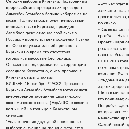
Сегодня выборы в Киргизии. Настроенный
«Что нас ждет 
пророссийски и прокиргизски президент
зависит от нас, 
Алмазбек Атамбаев больше избираться не
правительство, 
может. То, что выборы будут непростыми,
по списку.
понимают все в Киргизии, президент
«Как вяжется в
Атамбаев даже отменил свой визит в
срок?» — Никак
Россию, - пропустил день рождения Путина
Проект «царя о
в г. Сочи по уважительной причине: в
реализовать не 
Киргизии на время его отсутствия
попытка была н
готовились массовые беспорядки.
01.01.2018 года
Оппозиция поддерживается с территории
не «наша стран
соседнего Казахстана, о чем президент
компания РФ, з
Киргизии открыто заявил.
Лондоне и ее д
БИШКЕК, 15 октября. /ТАСС/. Президент
зарегистрирова
Киргизии Алмазбек Атамбаев готов созвать
Шила в мешке не
внеочередное заседание Евразийского
кто понимает, с
экономического союза (ЕврАзЭС) в связи с
Попробую сдела
возникшей на границе с Казахстаном
которые яснее я
ситуации.
начальство драп
"Если в течение двух дней после наших
Самый явный пр
выборов ситуация на границе останется