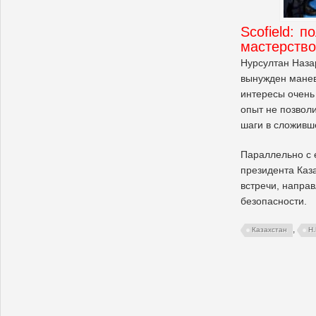
Scofield: п
мастерство
Нурсултан Наза
вынужден манев
интересы очень
опыт не позвол
шаги в сложивш
Параллельно с 
президента Каз
встречи, напра
безопасности.
,
Казахстан
Н