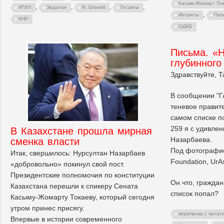
Касым-Жомарт Ток
,
,
,
,
ИГИЛ
Эрдоган
R. Gravett
Госакты
,
Иезуиты
Пап
КНР
ОДКБ
Письма. «Н
глубинного
Здравствуйте, Т
В сообщении "Г
теневое правите
самом списке 
259 я с удивле
В Казахстане прошла мирная
Назарбаева.
сменка власти
Под фотографие
Итак, свершилось: Нурсултан Назарбаев
Foundation, UrAs
«добровольно» покинул свой пост.
Президентские полномочия по конституции
Он что, граждан
Казахстана перешли к спикеру Сената
список попал?
Касыму-Жомарту Токаеву, который сегодня
утром принес присягу.
переписка с читат
Впервые в истории современного