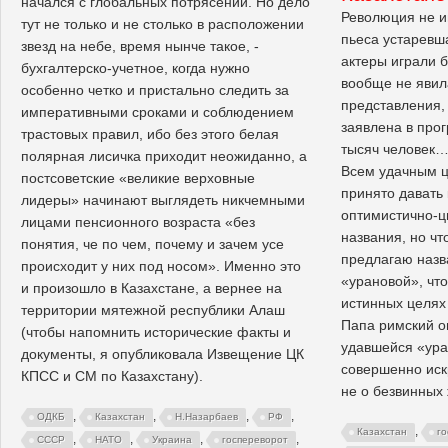
начался с глобальных потрясений. Но дело
Революция не и
тут не только и не столько в расположении
пьеса устаревша
звезд на небе, время нынче такое, -
актеры играли б
бухгалтерско-учетное, когда нужно
вообще не явил
особенно четко и пристально следить за
представления,
императивными сроками и соблюдением
заявлена в прог
трастовых правил, ибо без этого белая
тысяч человек
полярная лисичка приходит неожиданно, а
Всем удачным 
постсоветские «великие верховные
принято давать
лидеры» начинают выглядеть никчемными
оптимистично-ц
лицами пенсионного возраста «без
названия, но чт
понятия, че по чем, почему и зачем усе
предлагаю наз
происходит у них под носом». Именно это
«урановой», что
и произошло в Казахстане, а вернее на
истинных целях
территории мятежной республики Алаш
Папа римский о
(чтобы напомнить исторические факты и
удавшейся «ур
документы, я опубликовала Извещение ЦК
совершенно иск
КПСС и СМ по Казахстану).
не о безвинных
,
,
,
,
ОДКБ
Казахстан
Н.Назарбаев
РФ
,
Казахстан
го
,
,
,
,
СССР
НАТО
Украина
госпереворот