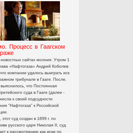
о. Процесс в Гаагском
траже
 новостных сайтах молния: Утром 1
лава «Нафтогаза» Андрей Коболев
 что компании удалось выиграть иск
ражном трибунале в Гааге. После,
 выяснилось, что Постоянная
третейского суда в Гааге (далее -
несла к своей подсудности
ния "Нафтогаза" к Российской
ции.
 этот суд создан в 1899 г. по
иве русского царя Николая II; суд
ет к рассмотрению как иски по