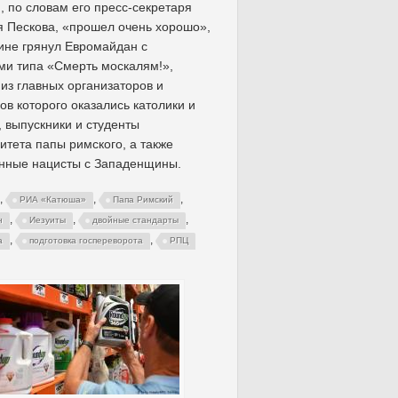
, по словам его пресс-секретаря
 Пескова, «прошел очень хорошо»,
ине грянул Евромайдан с
ми типа «Смерть москалям!»,
из главных организаторов и
ов которого оказались католики и
, выпускники и студенты
итета папы римского, а также
нные нацисты с Западенщины.
,
,
,
РИА «Катюша»
Папа Римский
,
,
,
н
Иезуиты
двойные стандарты
,
,
а
подготовка госпереворота
РПЦ