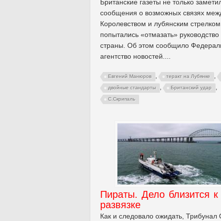
Британские газеты не только замети
сообщения о возможных связях меж
Королевством и лубянским стрелком,
попытались «отмазать» руководство
страны. Об этом сообщило Федерал
агентство новостей....
,
,
Евгений Манюров
теракт на Лубянке
,
,
двойные стандарты
Британский удар
С.Скрипаль
Пираты. Дело близится к
развязке
Как и следовало ожидать, Трибунал