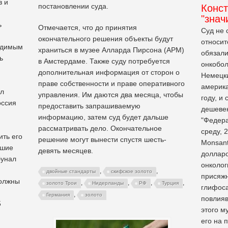
в и
постановлении суда.
Конс
"знач
ь
Отмечается, что до принятия
Суд не 
окончательного решения объекты будут
относит
ходимым
храниться в музее Алларда Пирсона (APM)
обязали
ь
в Амстердаме. Также суду потребуется
онкобол
дополнительная информация от сторон о
Немецки
праве собственности и праве оперативного
америка
ел
управления. Им даются два месяца, чтобы
году, и
оссия
предоставить запрашиваемую
дешеве
информацию, затем суд будет дальше
"Федера
рассматривать дело. Окончательное
среду, 
ть его
решение могут вынести спустя шесть-
Monsant
йшие
девять месяцев.
долларо
бунал
онколог
,
,
двойные стандарты
скифское золото
присяжн
должны
,
,
,
,
золото Трои
Нидерланды
РФ
Турция
глифоса
,
Германия
золото
повлияв
5
этого м
его на 