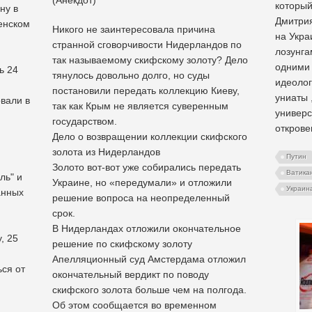
который
ну в
Дмитрия
енском
Никого не заинтересовала причина
на Укра
странной сговорчивости Нидерландов по
лозунга
так называемому скифскому золоту? Дело
одними 
ь 24
тянулось довольно долго, но суды
идеолог
постановили передать коллекцию Киеву,
униаты 
вали в
так как Крым не является суверенным
универс
государством.
открове
Дело о возвращении коллекции скифского
золота из Нидерландов
Путин
Золото вот-вот уже собирались передать
Ватика
ль" и
Украине, но «передумали» и отложили
Украин
анных
решение вопроса на неопределенный
срок.
В Нидерландах отложили окончательное
, 25
решение по скифскому золоту
Апелляционный суд Амстердама отложил
ся от
окончательный вердикт по поводу
скифского золота больше чем на полгода.
Об этом сообщается во временном