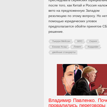
после того, как Китай и Россия нало
вето на предложенную Западом
резолюцию по этому вопросу. Но нет
помощью юридических уловок
предполагается обойти принятое С
решение.
,
,
,
Тьерри Мейсан
МУС
Сирия
,
,
,
Башар Асад
Ливия
Каддафи
двойные стандарты
Владимир Павленко. Поч
провалились переговоры