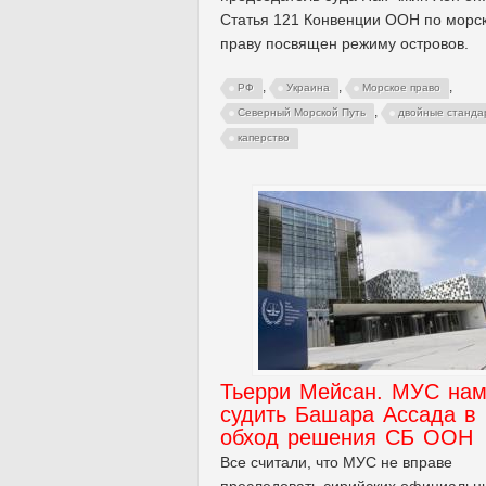
Статья 121 Конвенции ООН по морс
праву посвящен режиму островов.
,
,
,
РФ
Украина
Морское право
,
Северный Морской Путь
двойные станда
каперство
Тьерри Мейсан. МУС на
судить Башара Ассада в
обход решения СБ ООН
Все считали, что МУС не вправе
преследовать сирийских официальн