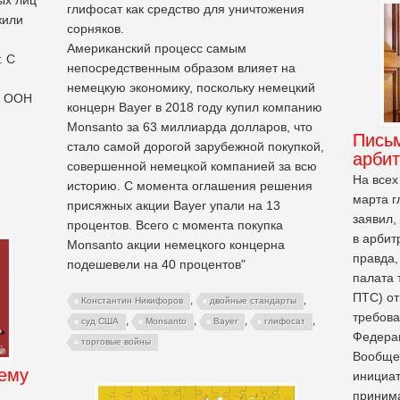
глифосат как средство для уничтожения
жили
сорняков.
Американский процесс самым
. С
непосредственным образом влияет на
немецкую экономику, поскольку немецкий
Б ООН
концерн Bayer в 2018 году купил компанию
Monsanto за 63 миллиарда долларов, что
Письм
стало самой дорогой зарубежной покупкой,
арби
совершенной немецкой компанией за всю
На всех
историю. С момента оглашения решения
марта г
присяжных акции Bayer упали на 13
заявил,
процентов. Всего с момента покупка
в арбит
Monsanto акции немецкого концерна
правда,
подешевели на 40 процентов"
палата 
ПТС) от
,
,
Константин Никифоров
двойные стандарты
требова
,
,
,
,
суд США
Monsanto
Bayer
глифосат
Федера
торговые войны
Вообще,
ему
инициат
принима