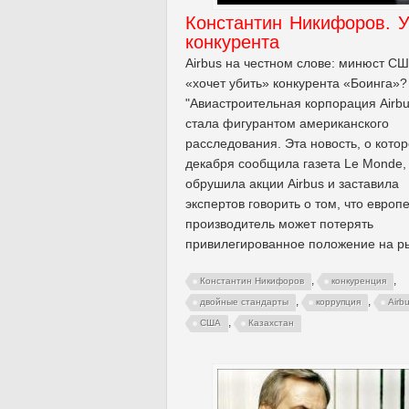
Константин Никифоров. У
конкурента
Airbus на честном слове: минюст С
«хочет убить» конкурента «Боинга»?
"Авиастроительная корпорация Airb
стала фигурантом американского
расследования. Эта новость, о котор
декабря сообщила газета Le Monde,
обрушила акции Airbus и заставила
экспертов говорить о том, что европ
производитель может потерять
привилегированное положение на р
,
,
Константин Никифоров
конкуренция
,
,
двойные стандарты
коррупция
Airb
,
США
Казахстан