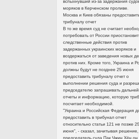
вспыхнувший из-за задержания судо
моряков в Керченском проливе.
Москва и Киев обязаны предоставит
трибуналу отчет
В то же время суд не считает необ
потребовать от России приостановит
следственные действия против
задержанных украинских моряков и
воздержаться от заведения новых д
против них. Кроме того, Украина и Р
должны будут не позднее 25 июня
предоставить трибуналу отчет о
выполнении решения суда и разреши
председателю запрашивать дальне
отчеты и информацию, которую три
посчитает необходимой.
"Украина и Российская Федерация 
предоставить в трибунал отчет
относительно статьи 121 не позже 2
июня", - сказал, зачитывая решение,
председатель суда Пак Чжин Хён он.