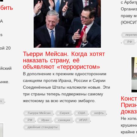
с Арби
бить
Органи
праву м
ША
(ЮНСИТ
us
перепи
,
,
РФ
ой 20
Тьерри Мейсан. Когда хотят
наказать страну, её
объявляют «террористом»
ейский
В дополнение к прежним односторонним
санкциям против Ирана, России и Сирии
ынке.
Соединённые Штаты наложили новые. Эти
три страны теперь подвержены самому
Конс
жестокому за всю историю эмбарго.
,
us
Приз
доказ
,
,
,
,
Тьерри Мейсан
Сирия
США
нефть
Не хоте
,
,
,
,
РФ
Иран
санкции
ИГИЛ
крушени
двойные стандарты
крайне 