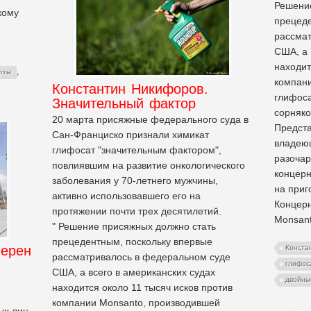
Решение
кому
прецеде
рассмат
США, а 
находит
,
рты
компани
Константин Никифоров.
глифоса
Значительный фактор
сорняко
20 марта присяжные федерального суда в
Предста
Сан-Франциско признали химикат
владеющ
глифосат "значительным фактором",
разочар
повлиявшим на развитие онкологического
концерн
заболевания у 70-летнего мужчины,
на приг
активно использовавшего его на
Концерн
протяжении почти трех десятилетий.
Monsant
" Решение присяжных должно стать
прецедентным, поскольку впервые
мерен
Конста
рассматривалось в федеральном суде
глифос
США, а всего в американских судах
двойны
находится около 11 тысяч исков против
компании Monsanto, производившей
ых лиц