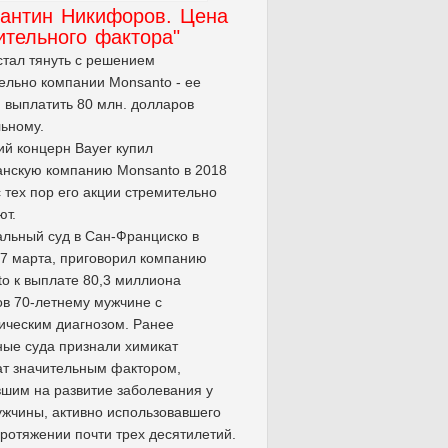
тантин Никифоров. Цена
ительного фактора"
стал тянуть с решением
ельно компании Monsanto - ее
 выплатить 80 млн. долларов
ьному.
й концерн Bayer купил
нскую компанию Monsanto в 2018
 с тех пор его акции стремительно
ют.
льный суд в Сан-Франциско в
27 марта, приговорил компанию
o к выплате 80,3 миллиона
в 70-летнему мужчине с
ическим диагнозом. Ранее
ые суда признали химикат
т значительным фактором,
шим на развитие заболевания у
ужчины, активно использовавшего
протяжении почти трех десятилетий.