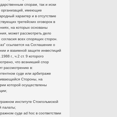
дарственным спорам, так и иски
х организаций, имеющие
родный характер и в отсутствие
ствующих третейских оговорок в
ниях, на которых основаны
ния, может рассмотреть дело
с согласия всех спорящих сторон.
аз" ссылается на Соглашение о
ии и взаимной защите инвестиций
.1988 г., ч.2 ст. 9 которого
отрено, что возникший спор
т рассмотрению в:
етентном суде или арбитраже
ривающейся Стороны, на
рии которой осуществлены
ции;
тражном институте Стокгольмской
й палаты;
тражном суде ad hoc в соответствии