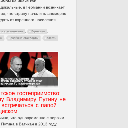
имом не иначе как
дикальные, в Германии возникает
е, что страну начали планомерно
дать от коренного населения.
,
,
ска с читателями
Германия
,
,
цы
двойные стандарты
власть
тское гостеприимство:
му Владимиру Путину не
 встречаться с папой
циском
чно, что одновременно с первым
 Путина в Ватикан в 2013 году,