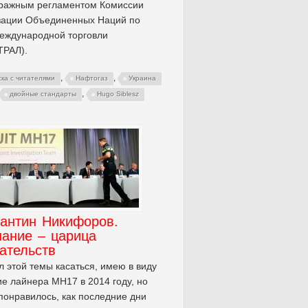
тражным регламентом Комиссии
зации Объединенных Наций по
еждународной торговли
РАЛ).
,
,
ска с читателями
Нафтогаз
Украина
,
двойные стандарты
Hugo Siblesz
тантин Никифоров.
нание – царица
ательств
л этой темы касаться, имею в виду
е лайнера MH17 в 2014 году, но
понравилось, как последние дни