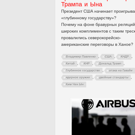
Трампа и Ына
Президент США начинает проигрыва
«глубинному государству»?
Почему на фоне бравурных реляций
широких комплиментов с таким трес
провалились северокорейско-
американские переговоры в Ханое?
,
,
,
Владимир Павленко
США
КНДР
,
,
,
Китай
КНР
Дональд Трамп
,
Глубинное государство
атака на Гавайи
,
,
ядерное оружие
двойные стандарты
Ким Чен Ын