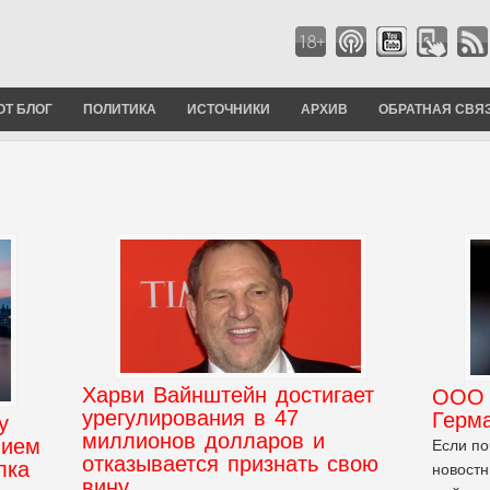
ОТ БЛОГ
ПОЛИТИКА
ИСТОЧНИКИ
АРХИВ
ОБРАТНАЯ СВЯ
Харви Вайнштейн достигает
OOO 
урегулирования в 47
Герм
у
миллионов долларов и
нием
Если по
отказывается признать свою
лка
новостн
вину