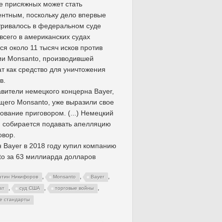
 присяжных может стать
нтным, поскольку дело впервые
ривалось в федеральном суде
всего в американских судах
ся около 11 тысяч исков против
и Monsanto, производившей
т как средство для уничтожения
в.
вители немецкого концерна Bayer,
его Monsanto, уже выразили свое
ование приговором. (...) Немецкий
 собирается подавать апелляцию
овор.
 Bayer в 2018 году купил компанию
o за 63 миллиарда долларов
,
,
,
нтин Никифоров
Monsanto
Bayer
,
,
,
ат
суд США
торговые войны
е стандарты