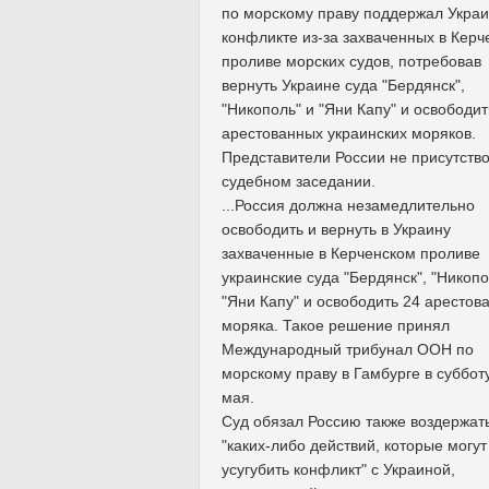
по морскому праву поддержал Украи
конфликте из-за захваченных в Керч
проливе морских судов, потребовав
вернуть Украине суда "Бердянск",
"Никополь" и "Яни Капу" и освободит
арестованных украинских моряков.
Представители России не присутство
судебном заседании.
...Россия должна незамедлительно
освободить и вернуть в Украину
захваченные в Керченском проливе
украинские суда "Бердянск", "Никопо
"Яни Капу" и освободить 24 арестов
моряка. Такое решение принял
Международный трибунал ООН по
морскому праву в Гамбурге в субботу
мая.
Суд обязал Россию также воздержать
"каких-либо действий, которые могут
усугубить конфликт" с Украиной,