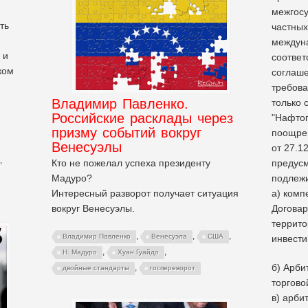
межгосу
ть
частны
междуна
 и
соответ
ком
соглаше
требова
Владимир Павленко.
только 
Российские расклады через
"Нафтог
призму событий вокруг
поощрен
Венесуэлы
от 27.12
,
Кто не пожелал успеха президенту
предусм
Мадуро?
подлежи
Интересный разворот получает ситуация
а) комп
вокруг Венесуэлы.
Догова
террито
,
,
,
Владимир Павленко
Венесуэла
США
инвести
,
,
Н. Мадуро
Хуан Гуайдо
б) Арби
,
двойные стандарты
госпереворот
торгово
в) арби