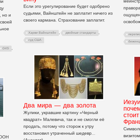
мейнстр
ли
Если это урегулирование будет одобрено
правора
ду
судьями, Вайнштейн не заплатит ничего из
ощущени
 но и
своего кармана. Страхование заплатит.
освобож
 своей
ьное
,
,
Харви Вайнштейн
двойные стандарты
перепи
суд США
бежен
,
G4S
Иезуи
Два мира — два золота
поче
Жулики, укравшие картину «Черный
стоит
квадрат» Малевича, так и не смогли её
Фран
продать, потому что сторож к утру
Символи
восстановил утраченный шедевр...
визитом
 ООН
(Анекдот)