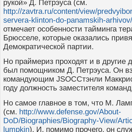
рукой» Д. Петрэуса (см.
http://zavtra.ru/content/view/predvyibo
servera-klinton-do-panamskih-arhivov
отмечает особенности тайминга тер
Брюсселе, которые оказались прив
Демократической партии.
Но праймериз проходят и в другие д
был помощником Д. Петрэуса. Он в
командующим JSOCСтэнли Маккрист
году должность заместителя коман
Но самое главное в том, что М. Лам
(см.
http://www.defense.gov/About-
DoD/Biographies/Biography-View/Artic
lumpkin
). И, помимо прочего, он сл