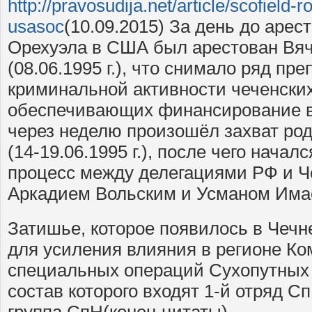
http://pravosudija.net/article/scofield-r
usasoc
(10.09.2015) За день до арес
Орехуэла в США был арестован Вя
(08.06.1995 г.), что снимало ряд пр
криминальной активности чеченских
обеспечивающих финансирование 
через неделю произошёл захват ро
(14-19.06.1995 г.), после чего нача
процесс между делегациями РФ и Ч
Аркадием Вольским и Усманом Има
Затишье, которое появилось в Чечн
для усиления влияния в регионе К
специальных операций Сухопутных 
состав которого входят 1-й отряд С
группа СпН(конец цитаты).