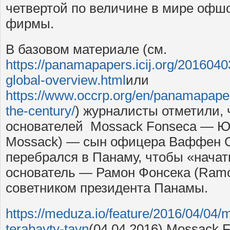
четвертой по величине в мире офш
фирмы.
В базовом материале (см.
https://panamapapers.icij.org/20160
global-overview.html
или
https://www.occrp.org/en/panamapaper
the-century/
) журналисты отметили, 
основателей Mossack Fonseca — Юр
Mossack) — сын офицера Ваффен С
перебрался в Панаму, чтобы «начат
основатель — Рамон Фонсека (Ramó
советником президента Панамы.
https://meduza.io/feature/2016/04/04
terabayty-tayn
(04.04.2016) Mossack 