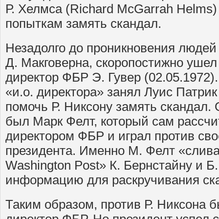
Р. Хелмса (Richard McGarrah Helms)
попыткам замять скандал.
Незадолго до проникновения людей 
Д. Макговерна, скоропостижно ушел
директор ФБР Э. Гувер (02.05.1972).
«и.о. директора» занял Луис Патри
помочь Р. Никсону замять скандал. 
был Марк Фелт, который сам рассчи
директором ФБР и играл против сво
президента. Именно М. Фелт «слив
Washington Post» К. Бернстайну и Б
информацию для раскручивания ска
Таким образом, против Р. Никсона б