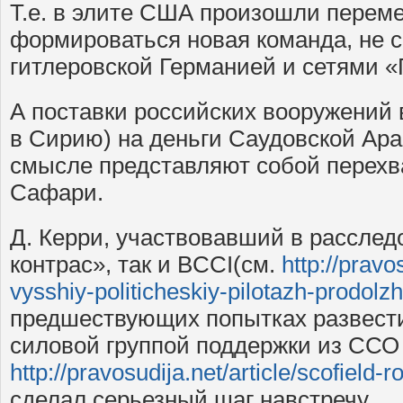
Т.е. в элите США произошли перем
формироваться новая команда, не 
гитлеровской Германией и сетями «
А поставки российских вооружений в
в Сирию) на деньги Саудовской Ара
смысле представляют собой перехв
Сафари.
Д. Керри, участвовавший в расслед
контрас», так и BCCI(см.
http://pravos
vysshiy-politicheskiy-pilotazh-prodolz
предшествующих попытках развести 
силовой группой поддержки из ССО
http://pravosudija.net/article/scofield-r
сделал серьезный шаг навстречу.