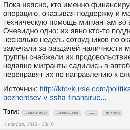
Пока неясно, кто именно финансир
операцию, оказывая поддержку и м
техническую помощь мигрантам во в
Очевидно одно: их явно кто-то подд
несколько недель сотрудников по 
замечали за раздачей наличности м
группы снабжали их продовольстви
недавно мигранты садились в автоб
переправят их по направлению к сл
Источник:
http://ktovkurse.com/politi
bezhentsev-v-ssha-finansirue...
Тэги:
Дональд Трамп
Джордж Сорос
США
мигранты
1 ноября, 2018 - 23:16