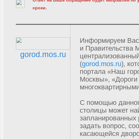
сроки.
Информируем Вас 
и Правительства 
gorod.mos.ru
централизованный
(
gorod.mos.ru
), ко
портала «Наш гор
Москвы», «Дороги
многоквартирными
C помощью данног
столицы может на
запланированных р
задать вопрос, со
касающейся дворо