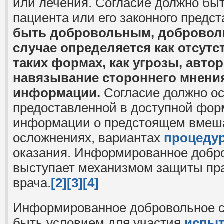
или лечения. Согласие должно быт
пациента или его законного предс
быть добровольным, добровол
случае определяется как отсут
таких формах, как угрозы, авто
навязывание стороннего мнения
информации.
Согласие должно о
предоставленной в доступной фор
информации о предстоящем вмеша
осложнениях, вариантах
процеду
оказания. Информированное добр
выступает механизмом защиты прав
врача.
[2]
[3]
[4]
Информированное добровольное с
быть условием для участия
испы