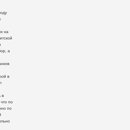
воду
х
и на
итской
н
ор, а
анков
рой в
л
 в
 что по
нно по
й
ильно