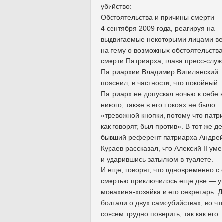
убийство:
Обстоятельства и причины смерти
4 сентября 2009 года, реагируя на
выдвигаемые некоторыми лицами в
на тему о возможных обстоятельств
смерти Патриарха, глава пресс-слу
Патриархии Владимир Вигилянский
пояснил, в частности, что покойный
Патриарх не допускал ночью к себе 
никого; также в его покоях не было
«тревожной кнопки, потому что патр
как говорят, был против». В тот же д
бывший референт патриарха Андре
Кураев рассказал, что Алексий II уме
и ударившись затылком в туалете.
И еще, говорят, что одновременно с 
смертью приключилось еще две — 
монахиня-хозяйка и его секретарь. 
болтали о двух самоубийствах, во чт
совсем трудно поверить, так как его