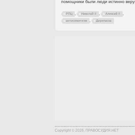
помощники были люди истинно вер
,
,
,
РПЦ
Николай II
Алексий II
,
антисемитизм
Дерипаска
Copyright © 2026, ПРАВОСУДИЯ.НЕТ