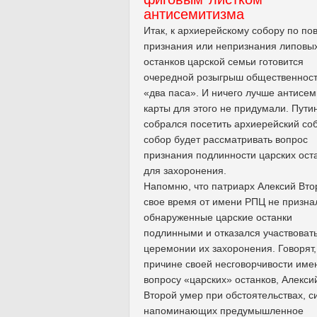
антисемитизма
Итак, к архиерейскому собору по по
признания или непризнания липовы
останков царской семьи готовится
очередной розыгрыш общественност
«два паса». И ничего лучше антисем
карты для этого не придумали. Пути
собрался посетить архиерейский соб
собор будет рассматривать вопрос
признания подлинности царских ост
для захоронения.
Напомню, что патриарх Алексий Вто
свое время от имени РПЦ не призна
обнаруженные царские останки
подлинными и отказался участвовать
церемонии их захоронения. Говорят,
причине своей несговорчивости име
вопросу «царских» останков, Алекси
Второй умер при обстоятельствах, с
напоминающих предумышленное