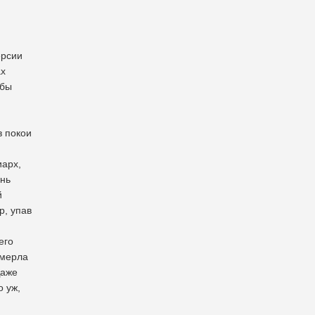
ерсии
ах
жбы
в покои
иарх,
ень
й
р, упав
его
умерла
Даже
о уж,