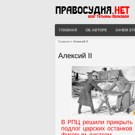
ГЛАВНАЯ
ОБ АВТОРЕ
ЗАЧЕМ ЭТ
Главная
» Алексий II
Вы здесь
Алексий II
В РПЦ решили прикрыть
подлог царских останков
фиговым листком