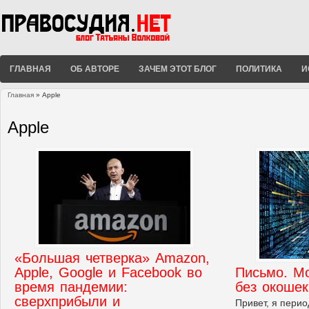
ГЛАВНАЯ
ОБ АВТОРЕ
ЗАЧЕМ ЭТОТ БЛОГ
ПОЛИТИКА
И
Главная
» Apple
Вы здесь
Apple
«Большая четверка» Amazon,
Apple, Google и Facebook во
Письмо. М
время пандемии:
без окошек
сверхприбыли и
Привет, я перио