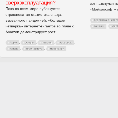
сверхэксплуатация?
вот наткнулся н
Пока во всем мире публикуется
«Майкрософт» го
страшноватая статистика спада,
вызванного пандемией, «большая
переписка с читат
четверка» интернет-гигантов во главе с
,
санкции
Appl
Amazon демонстрирует рост.
,
,
,
,
Apple
Google
Amazon
Facebook
,
,
кризис
коронавирус
монополии