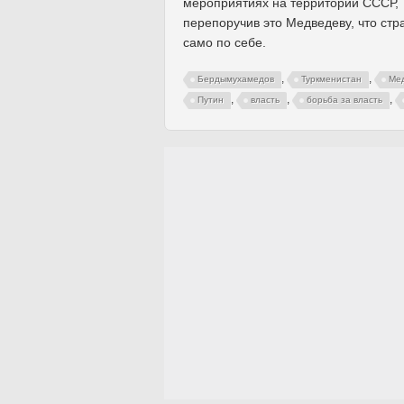
мероприятиях на территории СССР,
перепоручив это Медведеву, что стр
само по себе.
,
,
Бердымухамедов
Туркменистан
Ме
,
,
,
Путин
власть
борьба за власть