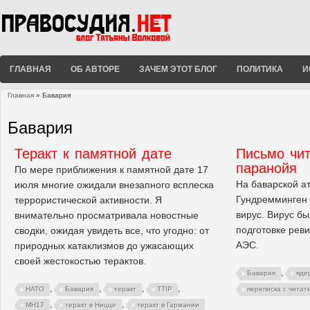
ГЛАВНАЯ
ОБ АВТОРЕ
ЗАЧЕМ ЭТОТ БЛОГ
ПОЛИТИКА
И
Главная
» Бавария
Вы здесь
Бавария
Теракт к памятной дате
Письмо чит
паранойя
По мере приближения к памятной дате 17
На баварской а
июля многие ожидали внезапного всплеска
Гундремминген
террористической активности. Я
вирус. Вирус б
внимательно просматривала новостные
подготовке реви
сводки, ожидая увидеть все, что угодно: от
АЭС.
природных катаклизмов до ужасающих
своей жестокостью терактов.
,
Бавария
яде
,
,
,
,
НАТО
Бавария
теракт
TTIP
переписка с читат
,
,
MH17
теракт в Ницце
теракт в Гармании