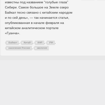
известны под названием “голубые глаза”
Сибири. Самое большое на Земле озеро
Байкал тесно связано с китайским народом
и по сей день», — так начинается статья,
опубликованная в начале февраля на
китайском аналитическом портале
«Гуанча».
,
,
,
,
Байкал
Китай
КНР
РФ
,
население России
экология