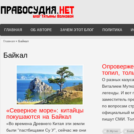
ГЛАВНАЯ
ОБ АВТОРЕ
ЗАЧЕМ ЭТОТ БЛОГ
ПОЛИТИКА
И
Главная
» Байкал
Вы здесь
Байкал
Опроверже
топил, тол
О разных казуса
Виталием Мутко
легенды. И вот 
заместитель пр
по вопросам ст
«Северное море»: китайцы
официальный мя
покушаются на Байкал
пишут СМИ. Тол
«Во времена Древнего Китая эти земли
были “пастбищами Су У”, сейчас же они
,
В.Мутко
Бай