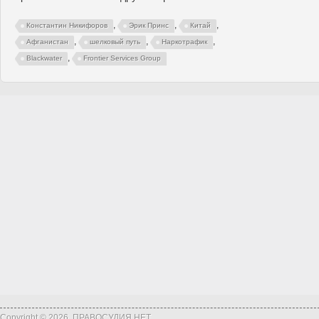
,
,
,
Константин Никифоров
Эрик Принс
Китай
,
,
,
Афганистан
шелковый путь
Наркотрафик
,
Blackwater
Frontier Services Group
Copyright © 2026, ПРАВОСУДИЯ.НЕТ