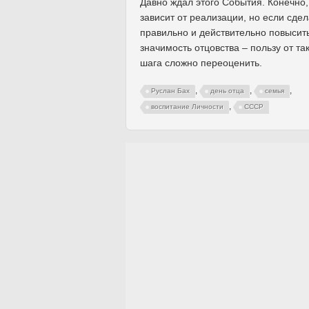
Давно ждал этого События. Конечно,
зависит от реализации, но если сдел
правильно и действительно повысит
значимость отцовства – пользу от та
шага сложно переоценить.
,
,
,
Руслан Бах
день отца
семья
,
воспитание Личности
СССР