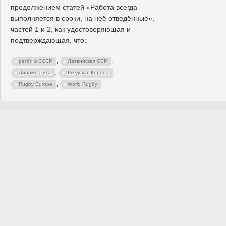
продолжением статей «Работа всегда
выполняется в сроки, на неё отведённые»,
частей 1 и 2, как удостоверяющая и
подтверждающая, что:
,
,
регби в СССР
Латвийская ССР
,
,
Динамо Рига
Шведская Корона
,
Rugby Europe
World Rugby