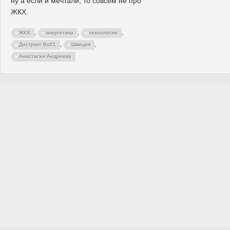
ну а если и мечтали, то совсем не про
ЖКХ.
,
,
,
ЖКХ
энергетика
технологии
,
,
Дистрикт Bo01
Швеция
Анастасия Андреева