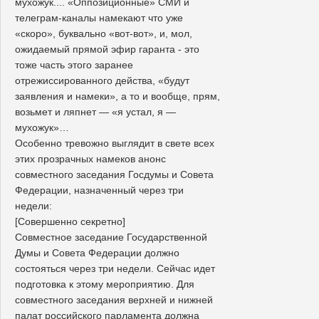
мухожук.... «Оппозиционные» СМИ и
телеграм-каналы намекают что уже
«скоро», буквально «вот-вот», и, мол,
ожидаемый прямой эфир гаранта - это
тоже часть этого заранее
отрежиссированного действа, «будут
заявления и намеки», а то и вообще, прям,
возьмет и ляпнет — «я устал, я —
мухожук»…
Особенно тревожно выглядит в свете всех
этих прозрачных намеков анонс
совместного заседания Госдумы и Совета
Федерации, назначенный через три
недели:
[Совершенно секретно]
Совместное заседание Государственной
Думы и Совета Федерации должно
состояться через три недели. Сейчас идет
подготовка к этому мероприятию. Для
совместного заседания верхней и нижней
палат российского парламента должна