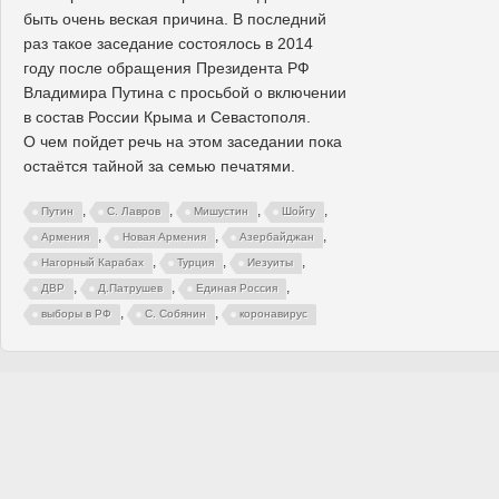
быть очень веская причина. В последний
раз такое заседание состоялось в 2014
году после обращения Президента РФ
Владимира Путина с просьбой о включении
в состав России Крыма и Севастополя.
О чем пойдет речь на этом заседании пока
остаётся тайной за семью печатями.
,
,
,
,
Путин
С. Лавров
Мишустин
Шойгу
,
,
,
Армения
Новая Армения
Азербайджан
,
,
,
Нагорный Карабах
Турция
Иезуиты
,
,
,
ДВР
Д.Патрушев
Единая Россия
,
,
выборы в РФ
С. Собянин
коронавирус