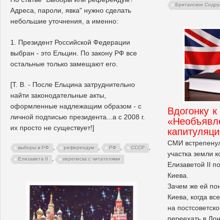
Британское Содру
Адреса, пароли, явка" нужно сделать
небольшие уточнения, а именно:
1. Президент Российской Федерации
выбран - это Ельцин. По закону РФ все
остальные только замещают его.
[Т. В. - После Ельцина затруднительно
найти законодательные акты,
оформленные надлежащим образом - с
Вдогонку к
личной подписью президента...а с 2008 г.
«Необъявл
их просто не существует!]
капитуляци
СМИ встрепенул
,
,
,
,
выборы в РФ
референдум
РФ
СССР
участка земли 
,
Елизавета II
переписка с читателями
Елизаветой II п
Киева.
Зачем же ей по
Киева, когда в
на постсоветск
переехать в Ло