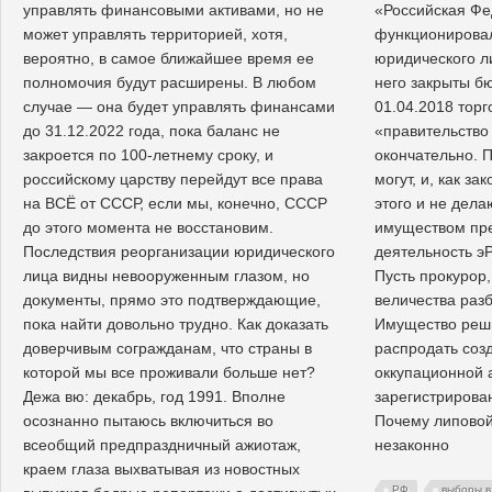
управлять финансовыми активами, но не
«Российская Фе
может управлять территорией, хотя,
функционировал
вероятно, в самое ближайшее время ее
юридического ли
полномочия будут расширены. В любом
него закрыты бю
случае — она будет управлять финансами
01.04.2018 тор
до 31.12.2022 года, пока баланс не
«правительство
закроется по 100-летнему сроку, и
окончательно. 
российскому царству перейдут все права
могут, и, как з
на ВСЁ от СССР, если мы, конечно, СССР
этого и не делаю
до этого момента не восстановим.
имуществом пр
Последствия реорганизации юридического
деятельность эРэ
лица видны невооруженным глазом, но
Пусть прокурор,
документы, прямо это подтверждающие,
величества разб
пока найти довольно трудно. Как доказать
Имущество реш
доверчивым согражданам, что страны в
распродать соз
которой мы все проживали больше нет?
оккупационной 
Дежа вю: декабрь, год 1991. Вполне
зарегистрирован
осознанно пытаюсь включиться во
Почему липовой
всеобщий предпраздничный ажиотаж,
незаконно
краем глаза выхватывая из новостных
,
РФ
выборы в