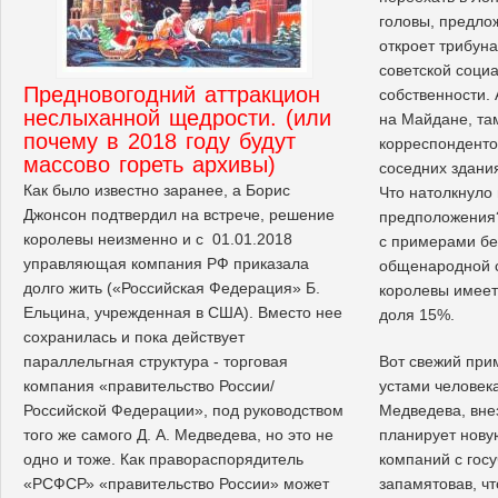
головы, предло
откроет трибун
советской соци
Предновогодний аттракцион
собственности.
неслыханной щедрости. (или
на Майдане, та
почему в 2018 году будут
корреспонденто
массово гореть архивы)
соседних здани
Как было известно заранее, а Борис
Что натолкнуло
Джонсон подтвердил на встрече, решение
предположения?
королевы неизменно и с 01.01.2018
с примерами б
управляющая компания РФ приказала
общенародной с
долго жить («Российская Федерация» Б.
королевы имеет
Ельцина, учрежденная в США). Вместо нее
доля 15%.
сохранилась и пока действует
параллельгная структура - торговая
Вот свежий при
компания «правительство России/
устами человека
Российской Федерации», под руководством
Медведева, вне
того же самого Д. А. Медведева, но это не
планирует нову
одно и тоже. Как правораспорядитель
компаний с госу
«РСФСР» «правительство России» может
запамятовав, ч