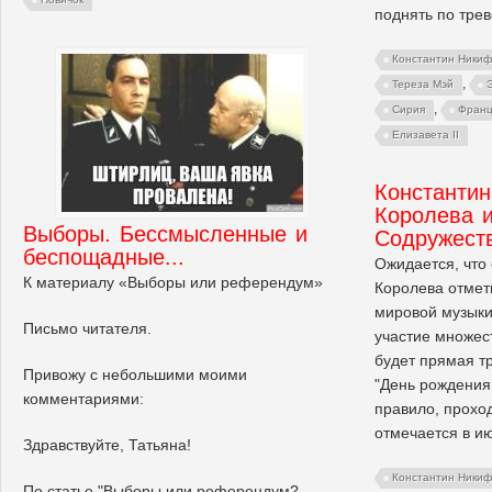
поднять по трев
Константин Ники
,
Тереза Мэй
,
Сирия
Франц
Елизавета II
Константи
Королева и
Выборы. Бессмысленные и
Содружест
беспощадные...
Ожидается, что 
К материалу «Выборы или референдум»
Королева отмет
мировой музыки
Письмо читателя.
участие множес
будет прямая т
Привожу с небольшими моими
"День рождения
комментариями:
правило, проход
отмечается в и
Здравствуйте, Татьяна!
Константин Ники
По статье "Выборы или референдум?