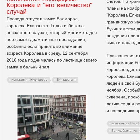
счетов. По край
Королева и "его величество"
планы на ноябр
случай
"Королева Елиза
Проводя отпуск в замке Балморал,
грандиозную ча
королева Елизавета II едва избежала
Букингемском д
несчастного случая, который мог иметь для
рождения принц
нее самые драматичные последствия,
сына и наследн
особенно если принять во внимание
возраст. Королева в среду, 12 сентября
Приглашения от
2018 года поднималась по лестнице своего
информации Реб
замка в бальный зал
корреспондента
королева Елизав
,
Константин Никифоров
Елизавета II
людей в свой Б
ноября. Особый
суверена, поско
летию со дня р
и наследника пр
Константин Ники
Великобритания