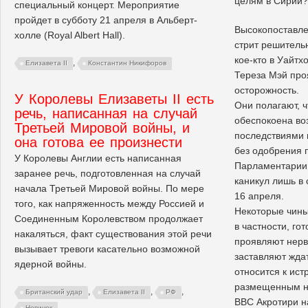
целям в Сирии?
специальный концерт. Мероприятие
пройдет в субботу 21 апреля в Альберт-
Высокопоставле
холле (Royal Albert Hall).
стрит решитель
кое-кто в Уайтх
,
Елизавета II
Константин Никифоров
Тереза Мэй про
осторожность.
У Королевы Елизаветы II есть
Они полагают, 
речь, написанная на случай
обеспокоена в
Третьей Мировой войны, и
последствиями
она готова ее произнести
без одобрения 
У Королевы Англии есть написанная
Парламентарии 
заранее речь, подготовленная на случай
каникул лишь в
начала Третьей Мировой войны. По мере
16 апреля.
того, как напряженность между Россией и
Некоторые чины
Соединенным Королевством продолжает
в частности, го
накаляться, факт существования этой речи
проявляют нерво
вызывает тревоги касательно возможной
заставляют жда
ядерной войны.
относится к ист
размещенным н
,
,
,
Британский удар
Елизавета II
РФ
ВВС Акротири н
Новичок