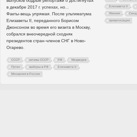
выпусков бодрые репортажи о достигнутых
,
в декабре 2017 г. успехах, но...
Елизавета II
,
Факты-вещь упрямая. После ультиматума
Япония
Синд
Елизаветы II, переданного Борисом
приватизация
Джонсоном во время его визита в Москву,
собрался внеочередной сходняк
президентов стран-членов СНГ в Ново-
Огарево.
,
,
,
,
СССР
активы СССР
РФ
Медведев
,
,
,
Путин
выборы в РФ
Елизавета II
Монархия в России