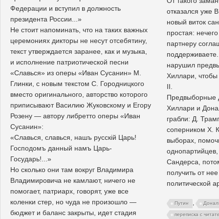
От такого зама
Федерации и вступил в должность
отказался уже В
президента России...»
новый виток са
Не стоит напоминать, что на таких важных
простая: нечег
церемониях дикторы не несут отсебятину,
партнеру согла
текст утверждается заранее, как и музыка,
поддерживаете.
и исполнение патриотической песни
нарушил предвы
«Славься» из оперы «Иван Сусанин» М.
Хиллари, чтобы
Глинки, с новым текстом С. Городницкого
II.
вместо оригинального, авторство которого
Предвыборные 
приписывают Василию Жуковскому и Егору
Хиллари и Дона
Розену — автору либретто оперы «Иван
грабли: Д. Тра
Сусанин»:
соперником Х. 
«Славься, славься, нашъ русскiй Царь!
выборах, помочь
Господомъ данный намъ Царь-
однопартийцев,
Государь!...»
Сандерса, потом
Но сколько они там вокруг Владимира
получить от нее
Владимировича не камлают, ничего не
политической а
помогает, патриарх, говорят, уже все
коленки стер, но чуда не произошло —
,
Путин
Донал
бюджет и баланс закрыты, идет стадия
переписка с читат