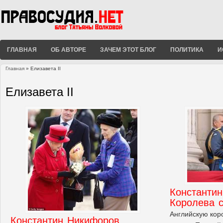
ГЛАВНАЯ
ОБ АВТОРЕ
ЗАЧЕМ ЭТОТ БЛОГ
ПОЛИТИКА
И
Главная
» Елизавета II
Вы здесь
Елизавета II
Константи
Королева 
Английскую кор
Константин Никифоров.