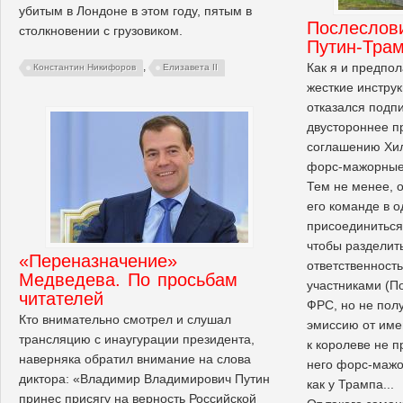
убитым в Лондоне в этом году, пятым в
Послеслов
столкновении с грузовиком.
Путин-Тра
Как я и предпол
,
Константин Никифоров
Елизавета II
жесткие инструк
отказался подп
двустороннее п
соглашению Хил
форс-мажорные 
Тем не менее, 
его команде в 
присоединиться
чтобы разделит
«Переназначение»
ответственность
Медведева. По просьбам
участниками (По
читателей
ФРС, но не пол
Кто внимательно смотрел и слушал
эмиссию от име
трансляцию с инаугурации президента,
к королеве не п
наверняка обратил внимание на слова
него форс-мажо
диктора: «Владимир Владимирович Путин
как у Трампа...
принес присягу на верность Российской