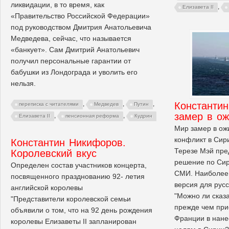
ликвидации, в то время, как
,
Елизавета II
«Правительство Российской Федерации»
под руководством Дмитрия Анатольевича
Медведева, сейчас, что называется
«банкует». Сам Дмитрий Анатольевич
получил персональные гарантии от
бабушки из Лондограда и уволить его
нельзя.
Константи
,
,
,
переписка с читателями
Медведев
Путин
замер в о
,
,
Елизавета II
пенсионная реформа
Кудрин
Мир замер в ож
конфликт в Сири
Константин Никифоров.
Терезе Мэй пре
Королевский вкус
решение по Сир
Определен состав участников концерта,
СМИ. Наиболее 
посвященного празднованию 92- летия
версия для рус
английской королевы
"Можно ли сказа
"Представители королевской семьи
прежде чем при
объявили о том, что на 92 день рождения
Франции в нане
королевы Елизаветы II запланирован