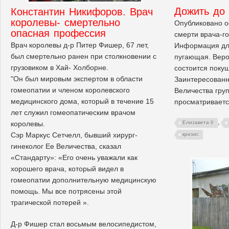
Дожить до 
Константин Никифоров. Врач
королевы- смертельно
Опубликовано 
опасная профессия
смерти врача-го
Врач королевы д-р Питер Фишер, 67 лет,
Информация для
был смертельно ранен при столкновении с
пугающая. Веро
грузовиком в Хай- Холборне.
состоится покуш
"Он был мировым экспертом в области
Заинтересованн
гомеопатии и членом королевского
Величества груп
медицинского дома, который в течение 15
просматривает
лет служил гомеопатическим врачом
,
королевы.
Елизавета II
Сэр Маркус Сетчелл, бывший хирург-
кризис
гинеколог Ее Величества, сказал
«Стандарту»: «Его очень уважали как
хорошего врача, который видел в
гомеопатии дополнительную медицинскую
помощь. Мы все потрясены этой
трагической потерей ».
Д-р Фишер стал восьмым велосипедистом,