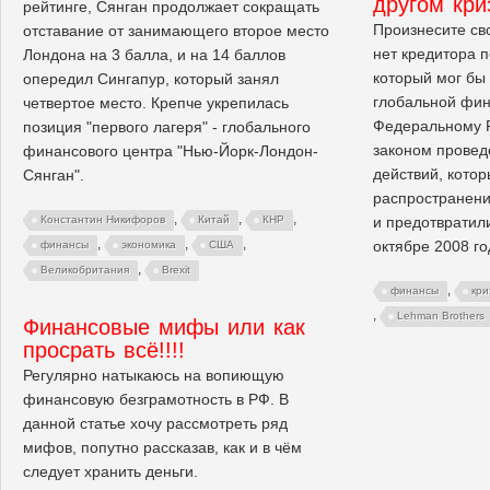
другом кри
рейтинге, Сянган продолжает сокращать
Произнесите св
отставание от занимающего второе место
нет кредитора 
Лондона на 3 балла, и на 14 баллов
который мог бы
опередил Сингапур, который занял
глобальной фин
четвертое место. Крепче укрепилась
Федеральному 
позиция "первого лагеря" - глобального
законом провед
финансового центра "Нью-Йорк-Лондон-
действий, кото
Сянган".
распространени
,
,
,
и предотвратил
Константин Никифоров
Китай
КНР
,
,
,
октябре 2008 го
финансы
экономика
США
,
Великобритания
Brexit
,
финансы
кри
,
Lehman Brothers
Финансовые мифы или как
просрать всё!!!!
Регулярно натыкаюсь на вопиющую
финансовую безграмотность в РФ. В
данной статье хочу рассмотреть ряд
мифов, попутно рассказав, как и в чём
следует хранить деньги.