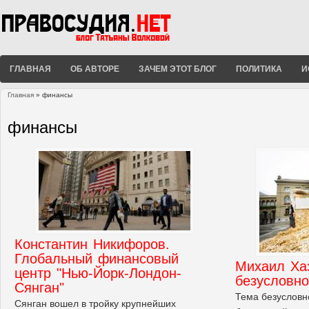
ГЛАВНАЯ
ОБ АВТОРЕ
ЗАЧЕМ ЭТОТ БЛОГ
ПОЛИТИКА
И
Главная
» финансы
Вы здесь
финансы
Константин Никифоров.
Глобальный финансовый
Михаил Ха
центр "Нью-Йорк-Лондон-
безусловн
Сянган"
Тема безусловн
Сянган вошел в тройку крупнейших