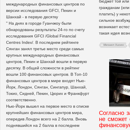
бюджет той или
международных финансовых центров по
гражданам (или
версии исследования GFCI, Пекин и
платить) у нек
Шанхай - в первую десятку
сильное возбуж
" На днях в городе Гуанчжоу были
возникает естес
обнародованы результаты 24-го по счету
такая идея возн
исследования GFCI /Global Financial
Centres Index/. В последнем рейтинге
,
Михаил Хазин
Сянган занял третье место среди самых
крупных международных финансовых
центров, Пекин и Шанхай вошли в первую
десятку. В общей сложности в рейтинг
вошли 100 финансовых центров. В Топ-10
финансовых центров в мире входят Нью-
Йорк, Лондон, Сянган, Сингапур, Шанхай,
Токио, Сидней, Пекин, Цюрих и Франкфурт
соответственно.
Нью-Йорк вышел на первое место в списке
Согласно з
крупнейших финансовых центров мира,
не сможет
опередив Лондон всего на 2 балла. Вновь
финансову
поднявшийся на 2 балла в последнем