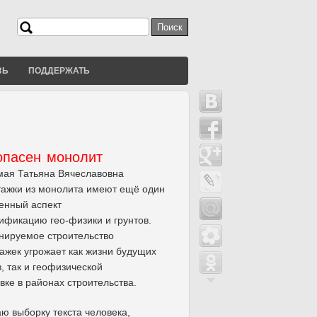
Поиск
Форма поиска
ЗЬ
ПОДДЕРЖАТЬ
опасен монолит
мая Татьяна Вячеславовна
ажки из монолита имеют ещё один
енный аспект
ификацию гео-физики и грунтов.
анируемое строительство
ажек угрожает как жизни будущих
, так и геофизической
вке в районах строительства.
ю выборку текста человека,