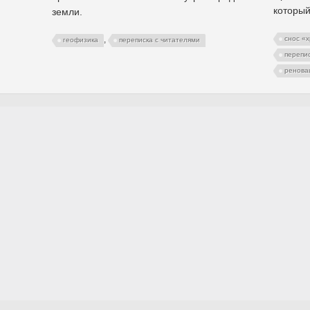
который
земли.
,
снос «
геофизика
переписка с читателями
перепи
ренова