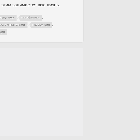
 этим занимается всю жизнь.
,
,
хрущевок»
геофизика
,
,
ска с читателями
коррупция
ция