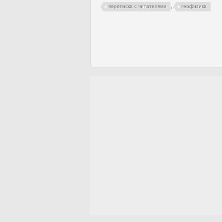
,
переписка с читателями
геофизика