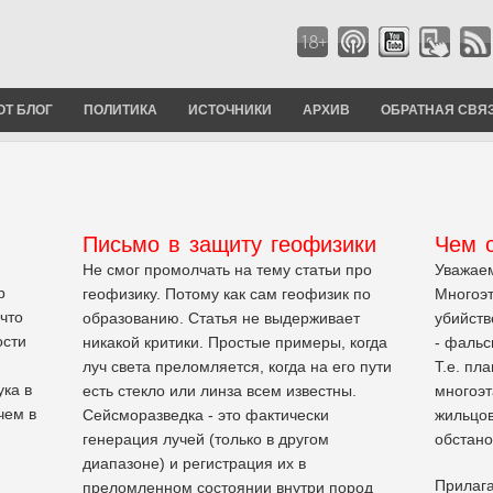
ОТ БЛОГ
ПОЛИТИКА
ИСТОЧНИКИ
АРХИВ
ОБРАТНАЯ СВЯ
Письмо в защиту геофизики
Чем 
Не смог промолчать на тему статьи про
Уважае
р
геофизику. Потому как сам геофизик по
Многоэт
что
образованию. Статья не выдерживает
убийств
ости
никакой критики. Простые примеры, когда
- фальс
луч света преломляется, когда на его пути
Т.е. пл
ука в
есть стекло или линза всем известны.
многоэт
чем в
Сейсморазведка - это фактически
жильцов
генерация лучей (только в другом
обстано
диапазоне) и регистрация их в
Прилага
преломленном состоянии внутри пород