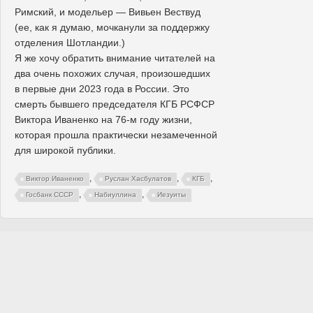
Римский, и модельер — Вивьен Вествуд
(ее, как я думаю, мочканули за поддержку
отделения Шотландии.)
Я же хочу обратить внимание читателей на
два очень похожих случая, произошедших
в первые дни 2023 года в России. Это
смерть бывшего председателя КГБ РСФСР
Виктора Иваненко на 76-м году жизни,
которая прошла практически незамеченной
для широкой публики.
,
,
,
Виктор Иваненко
Руслан Хасбулатов
КГБ
,
,
Госбанк СССР
Набиуллина
Иезуиты