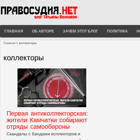
ГЛАВНАЯ
ОБ АВТОРЕ
ЗАЧЕМ ЭТОТ БЛОГ
ПОЛИТИКА
И
Главная
» коллекторы
Вы здесь
коллекторы
Первая антиколлекторская:
жители Камчатки собирают
отряды самообороны
Скандалы с бандами коллекторов и