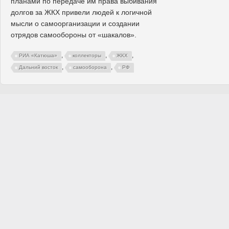
планами по передаче им права выбивания
долгов за ЖКХ привели людей к логичной
мысли о самоорганизации и создании
отрядов самообороны от «шакалов».
,
,
,
РИА «Катюша»
коллекторы
ЖКХ
,
,
Дальний восток
самооборона
РФ