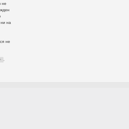
в не
ежден
е
 ни на
ся не
,
л