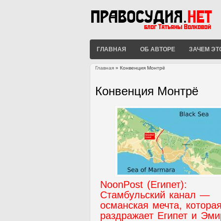
ГЛАВНАЯ
ОБ АВТОРЕ
ЗАЧЕМ ЭТ
Главная
» Конвенция Монтрё
Вы здесь
Конвенция Монтрё
NoonPost (Египет):
Стамбульский канал —
османская мечта, котора
раздражает Египет и Эм