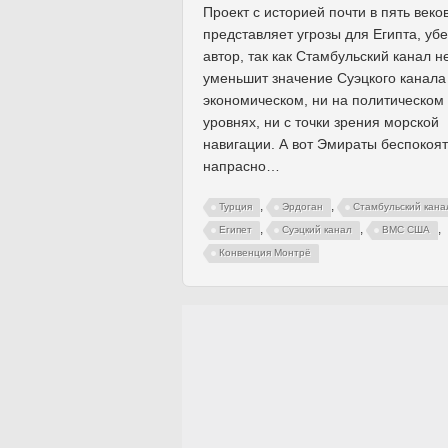
Проект с историей почти в пять веко
представляет угрозы для Египта, уб
автор, так как Стамбульский канал н
уменьшит значение Суэцкого канала
экономическом, ни на политическом
уровнях, ни с точки зрения морской
навигации. А вот Эмираты беспокоят
напрасно…
,
,
Турция
Эрдоган
Стамбульский кана
,
,
,
Египет
Суэцкий канал
ВМС США
Конвенция Монтрё